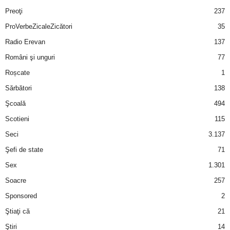
Preoţi
237
ProVerbeZicaleZicători
35
Radio Erevan
137
Români şi unguri
77
Roșcate
1
Sărbători
138
Şcoală
494
Scotieni
115
Seci
3.137
Şefi de state
71
Sex
1.301
Soacre
257
Sponsored
2
Ştiaţi că
21
Ştiri
14