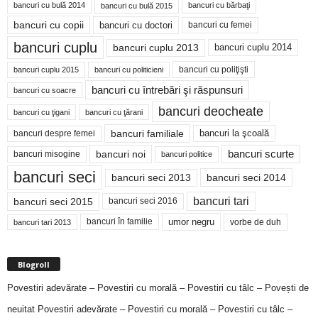
bancuri cu bulă 2014
bancuri cu bărbaţi
bancuri cu bulă 2015
bancuri cu copii
bancuri cu doctori
bancuri cu femei
bancuri cuplu
bancuri cuplu 2014
bancuri cuplu 2013
bancuri cu poliţişti
bancuri cuplu 2015
bancuri cu politicieni
bancuri cu întrebări şi răspunsuri
bancuri cu soacre
bancuri deocheate
bancuri cu ţigani
bancuri cu ţărani
bancuri familiale
bancuri despre femei
bancuri la şcoală
bancuri noi
bancuri scurte
bancuri misogine
bancuri politice
bancuri seci
bancuri seci 2014
bancuri seci 2013
bancuri tari
bancuri seci 2015
bancuri seci 2016
bancuri în familie
umor negru
vorbe de duh
bancuri tari 2013
Blogroll
Povestiri adevărate – Povestiri cu morală – Povestiri cu tâlc – Povești de
neuitat
Povestiri adevărate – Povestiri cu morală – Povestiri cu tâlc –