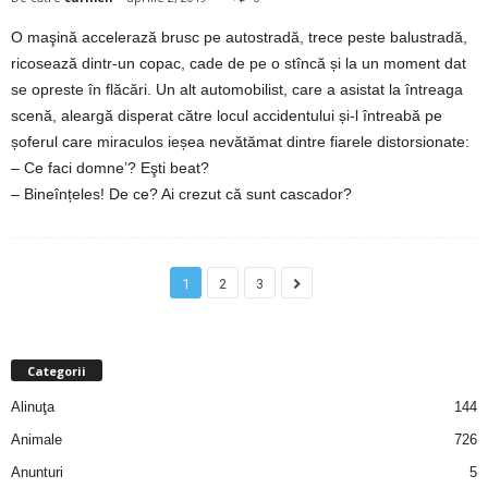
O maşină accelerază brusc pe autostradă, trece peste balustradă,
d
ricosează dintr-un copac, cade de pe o stîncă și la un moment dat
se opreste în flăcări. Un alt automobilist, care a asistat la întreaga
e
scenă, aleargă disperat către locul accidentului și-l întreabă pe
t
șoferul care miraculos ieșea nevătămat dintre fiarele distorsionate:
– Ce faci domne’? Eşti beat?
o
– Bineînțeles! De ce? Ai crezut că sunt cascador?
p
1
2
3
Categorii
Alinuţa
144
Animale
726
Anunturi
5