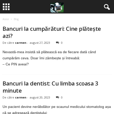
Acasă
Blog
B
Bancuri la cumpărături: Cine plătește
a
azi?
n
De către
carmen
-
august 27, 2023
0
Nevastă-mea insistă să plătească ea de fiecare dată când
c
cumpărăm ceva. Doar îmi zâmbește și întreabă:
– Ce PIN aveai?
u
r
Bancuri la dentist: Cu limba scoasa 3
i
minute
De către
carmen
-
august 20, 2023
0
2
Un pacient devine nerăbdător pe scaunul medicului stomatolog așa
0
că se adresează dentistului: