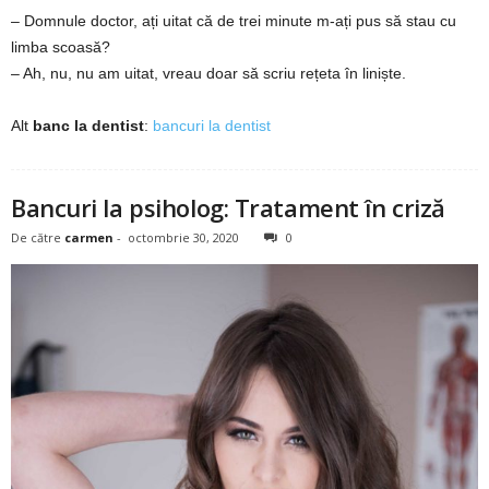
– Domnule doctor, ați uitat că de trei minute m-ați pus să stau cu
2
limba scoasă?
– Ah, nu, nu am uitat, vreau doar să scriu rețeta în liniște.
3
-
Alt
banc la dentist
:
bancuri la dentist
B
Bancuri la psiholog: Tratament în criză
a
De către
carmen
-
octombrie 30, 2020
0
n
c
u
l
z