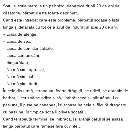
a
Soțul și soția merg la un psiholog, deoarece după 20 de ani de
căsătorie, bărbatul este foarte deprimat…
i
Când este întrebat care este problema, bărbatul scoase o listă
lungă și detaliată cu tot ce a avut de îndurat în acei 20 de ani:
t
– Lipsă de atenție;
– Lipsă de sex;
a
– Lipsa de confidențialitate;
r
– Lipsa comunicării;
– Singurătate;
i
– Nu mă simt apreciat;
– Nu mă simt iubit;
b
– Nu mă simt dorit .
În cele din urmă, terapeuta, foarte drăguță, se ridică, se apropie de
a
barbat, îi ceru să se ridice și să-l îmbrățișeze și, sărutându-l cu
pasiune, îl puse pe canapea, își scoase hainele și făcură dragoste
n
cu pasiune, în timp ce soția îi privea șocată…
Când terapeuta termină, se îmbracă, își aranjă părul și se așază
c
lângă bărbatul care rămase fără cuvinte…