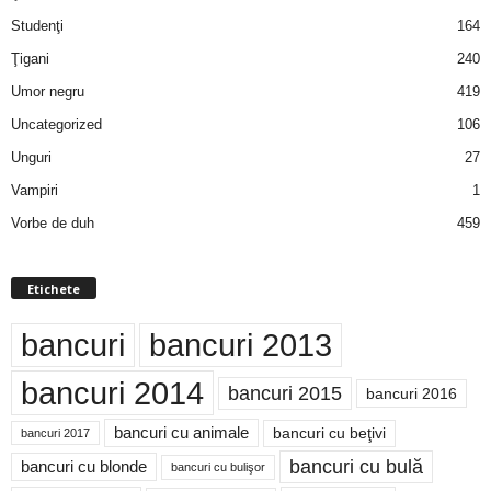
Studenţi
164
Ţigani
240
Umor negru
419
Uncategorized
106
Unguri
27
Vampiri
1
Vorbe de duh
459
Etichete
bancuri
bancuri 2013
bancuri 2014
bancuri 2015
bancuri 2016
bancuri cu animale
bancuri cu beţivi
bancuri 2017
bancuri cu bulă
bancuri cu blonde
bancuri cu bulişor