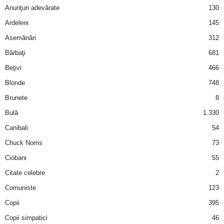
Anunţuri adevărate
130
Ardeleni
145
Asemănări
312
Bărbaţi
681
Beţivi
466
Blonde
748
Brunete
8
Bulă
1.330
Canibali
54
Chuck Norris
73
Ciobani
55
Citate celebre
2
Comuniste
123
Copii
395
Copii simpatici
46