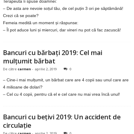
u
Terapeuta îi spuse doamnei:
– De asta are nevoie soțul tău, de cel puțin 3 ori pe săptămână!
r
Crezi că se poate?
Femeia medită un moment și răspunse:
i
– Îl pot aduce luni și miercuri, dar vineri nu pot că fac zacuscă!
–
Bancuri cu bărbați 2019: Cel mai
B
mulțumit bărbat
a
De către
carmen
-
aprilie 2, 2019
0
n
– Cine-i mai mulțumit, un bărbat care are 4 copii sau unul care are
4 milioane de dolari?
c
– Cel cu 4 copii, pentru că el e cel care nu mai vrea încă unul!
u
Bancuri cu bețivi 2019: Un accident de
r
circulație
i
De către
carmen
-
aprilie 2, 2019
0