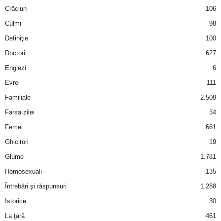
Crăciun
106
Culmi
98
Definiţie
100
Doctori
627
Englezi
6
Evrei
111
Familiale
2.508
Farsa zilei
34
Femei
661
Ghicitori
19
Glume
1.781
Homosexuali
135
Întrebări şi răspunsuri
1.288
Istorice
30
La ţară
461