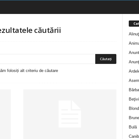
Cat
ezultatele căutării
Alinu
Anim
Anunt
Anunţ
m folosiți alt criteriu de căutare
Ardel
Asem
Bărba
Beţivi
Blond
Brune
Bulă
Canib