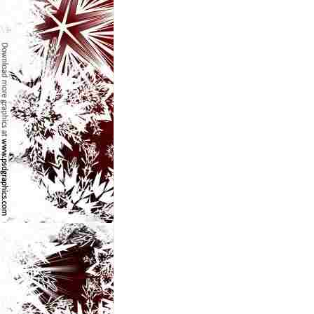
e
t
o
p