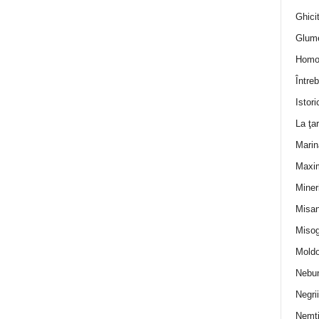
Ghicit
Glum
Homo
Întreb
Istori
La ţa
Marin
Maxi
Miner
Misan
Misog
Moldo
Nebun
Negrii
Nemţ