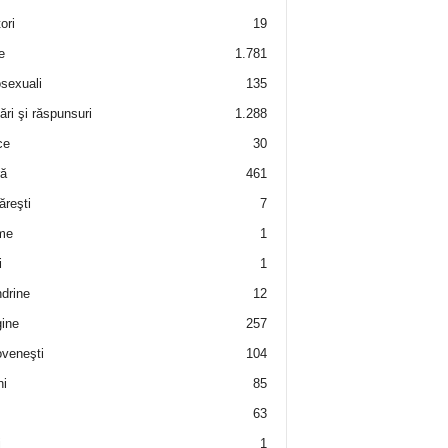
ori
19
e
1.781
sexuali
135
ări şi răspunsuri
1.288
ce
30
ră
461
ăreşti
7
me
1
i
1
drine
12
ine
257
veneşti
104
i
85
63
i
1