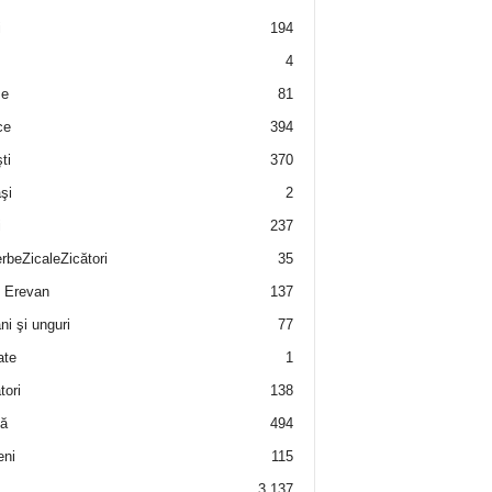
i
194
4
e
81
ce
394
ti
370
şi
2
i
237
rbeZicaleZicători
35
 Erevan
137
i şi unguri
77
ate
1
tori
138
ă
494
eni
115
3.137