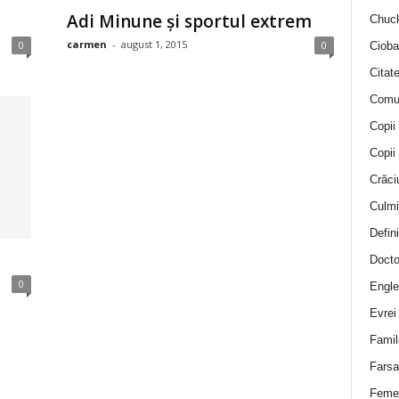
Adi Minune şi sportul extrem
Chuck
carmen
-
august 1, 2015
0
0
Cioba
Citat
Comu
Copii
Copii
Crăci
Culmi
Defini
Docto
0
Engle
Evrei
Famil
Farsa 
Feme