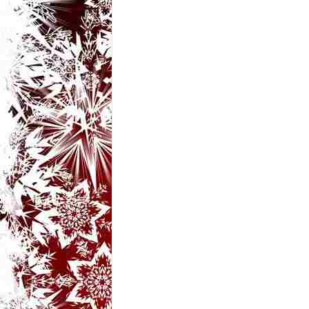
t
a
r
i
b
a
n
c
u
r