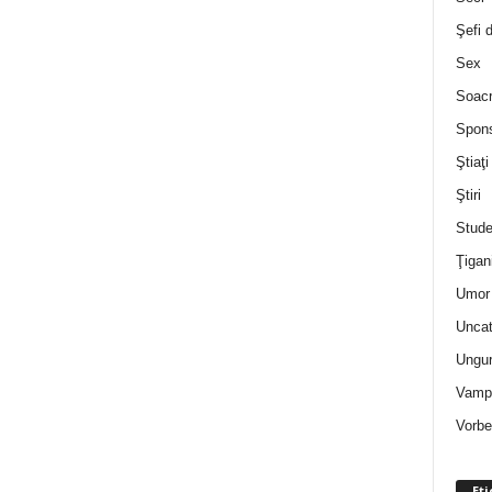
Şefi 
Sex
Soac
Spon
Ştiaţi
Ştiri
Stude
Ţigan
Umor 
Uncat
Ungur
Vampi
Vorbe
Eti