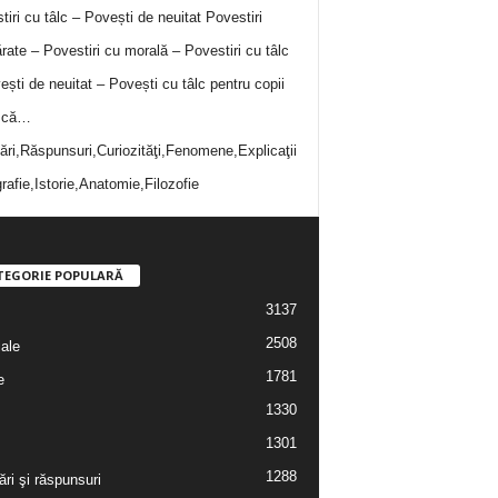
tiri cu tâlc – Povești de neuitat
Povestiri
rate – Povestiri cu morală – Povestiri cu tâlc
ești de neuitat – Povești cu tâlc pentru copii
i că…
bări,Răspunsuri,Curiozităţi,Fenomene,Explicaţii
rafie,Istorie,Anatomie,Filozofie
TEGORIE POPULARĂ
3137
2508
iale
1781
e
1330
1301
1288
ări şi răspunsuri