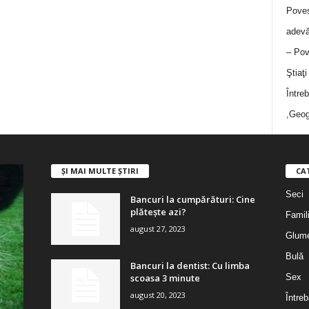
Poves
adevă
– Pov
Ştiaţ
Între
,Geog
ȘI MAI MULTE ȘTIRI
CA
Seci
Bancuri la cumpărături: Cine
plătește azi?
Famil
august 27, 2023
Glum
Bulă
Bancuri la dentist: Cu limba
scoasa 3 minute
Sex
august 20, 2023
Întreb