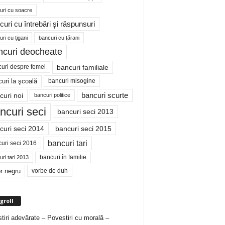
uri cu soacre
curi cu întrebări şi răspunsuri
ri cu ţigani
bancuri cu ţărani
ncuri deocheate
bancuri familiale
uri despre femei
bancuri misogine
uri la şcoală
curi noi
bancuri scurte
bancuri politice
ncuri seci
bancuri seci 2013
curi seci 2014
bancuri seci 2015
bancuri tari
uri seci 2016
bancuri în familie
ri tari 2013
r negru
vorbe de duh
groll
tiri adevărate – Povestiri cu morală –