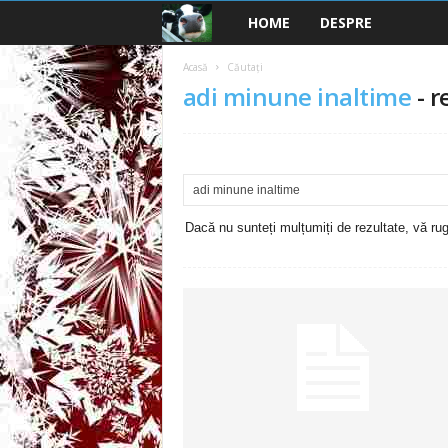
HOME
DESPRE
B
a
Acasă
Căutați
adi minune inaltime
-
r
n
c
u
Dacă nu sunteți mulțumiți de rezultate, vă rugă
r
i
2
0
2