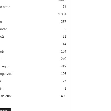
de state
71
1.301
re
257
sored
2
 că
21
14
nţi
164
i
240
negru
419
egorized
106
i
27
ri
1
 de duh
459
chete