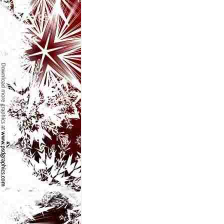
l
e
i
–
C
e
l
e
m
a
i