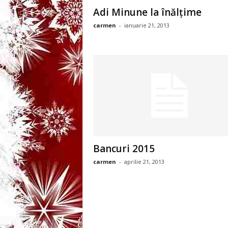
3
Adi Minune la înălţime
carmen
-
ianuarie 21, 2013
-
B
a
n
c
u
Bancuri 2015
carmen
-
aprilie 21, 2013
l
z
i