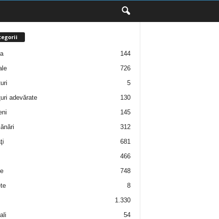
egorii
ţa
144
ale
726
uri
5
uri adevărate
130
eni
145
ănări
312
ţi
681
466
e
748
te
8
1.330
ali
54