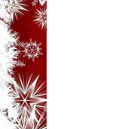
i
–
B
a
n
c
u
r
i
d