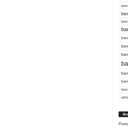
banc
ban
bancu
ba
banc
banc
ban
ba
ban
banc
bancu
umo
Blo
Poves