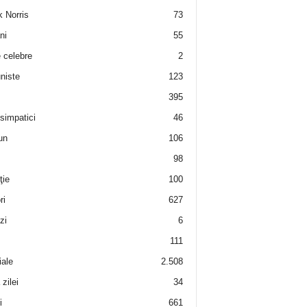
 Norris
73
ni
55
e celebre
2
niste
123
395
 simpatici
46
un
106
98
ţie
100
ri
627
zi
6
111
iale
2.508
zilei
34
i
661