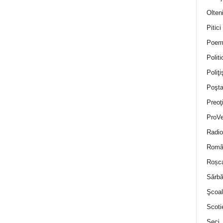
Olten
Pitici
Poem
Politi
Poliţiş
Poşta
Preoţ
ProVe
Radio
Român
Roșc
Sărbă
Şcoal
Scoti
Seci