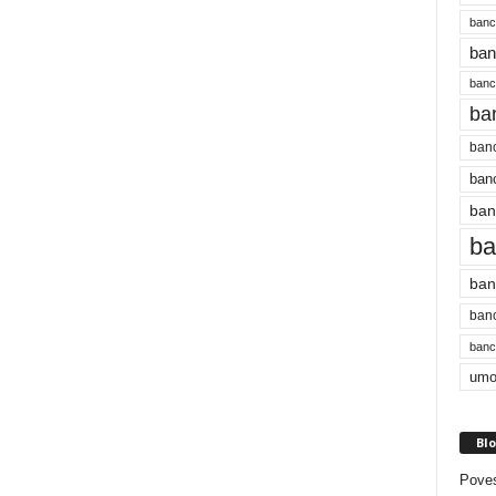
banc
ban
bancu
ba
banc
banc
ban
ba
ban
banc
bancu
umo
Blo
Poves