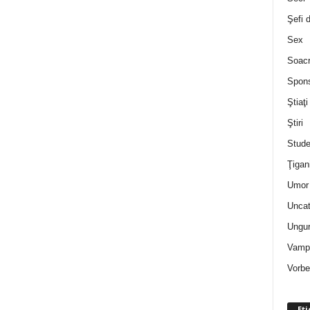
Şefi 
Sex
Soac
Spon
Ştiaţi
Ştiri
Stude
Ţigan
Umor 
Uncat
Ungur
Vampi
Vorbe
Eti