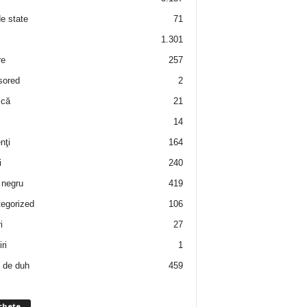
de state
71
1.301
re
257
sored
2
 că
21
14
nţi
164
i
240
negru
419
egorized
106
i
27
ri
1
 de duh
459
chete