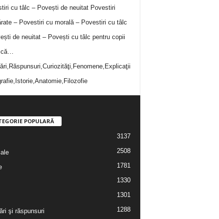
tiri cu tâlc – Povești de neuitat
Povestiri
rate – Povestiri cu morală – Povestiri cu tâlc
ești de neuitat – Povești cu tâlc pentru copii
i că…
bări,Răspunsuri,Curiozităţi,Fenomene,Explicaţii
rafie,Istorie,Anatomie,Filozofie
TEGORIE POPULARĂ
3137
2508
iale
1781
e
1330
1301
1288
ări şi răspunsuri