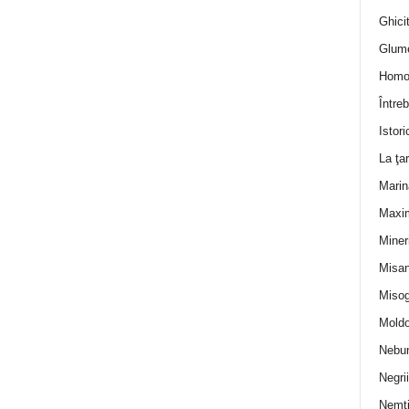
Ghicit
Glum
Homo
Întreb
Istori
La ţa
Marin
Maxi
Miner
Misan
Misog
Moldo
Nebun
Negrii
Nemţ