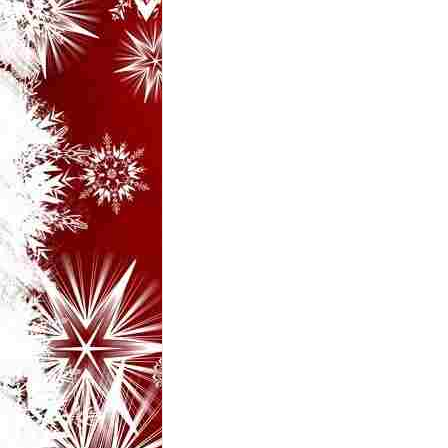
i
–
B
a
n
c
u
r
i
d