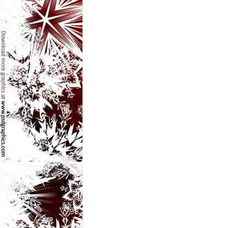
e
t
o
p