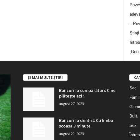
Poves
adevă
– Pov
Ştiaţ
Între
,Geog
ȘI MAI MULTE ȘTIRI
CA
Seci
Bancuri la cumpărături: Cine
plătește azi?
Famil
august 27, 2023
Glum
Bulă
Bancuri la dentist: Cu limba
scoasa 3 minute
Sex
august 20, 2023
Întreb