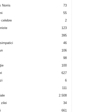
 Norris
73
ni
55
e celebre
2
niste
123
395
 simpatici
46
un
106
98
ţie
100
ri
627
zi
6
111
iale
2.508
zilei
34
i
661