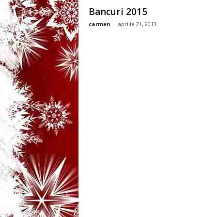
3
Bancuri 2015
carmen
-
aprilie 21, 2013
-
B
a
n
c
u
l
z
i