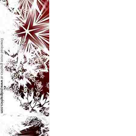
l
e
i
–
C
e
l
e
m
a
i