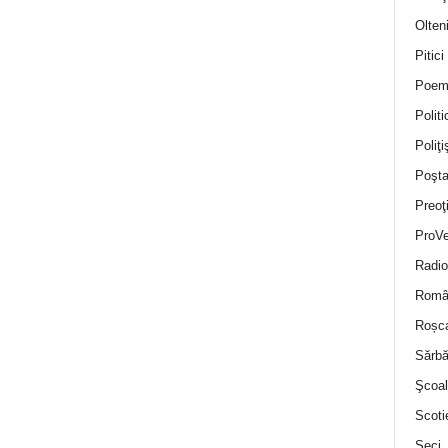
Olten
Pitici
Poem
Politi
Poliţiş
Poşta
Preoţ
ProVe
Radio
Român
Roșc
Sărbă
Şcoal
Scoti
Seci