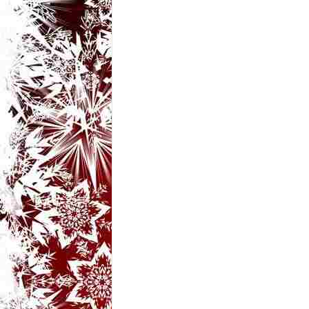
t
a
r
i
b
a
n
c
u
r