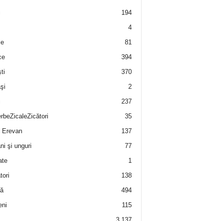
i
194
4
e
81
ce
394
ti
370
şi
2
i
237
rbeZicaleZicători
35
 Erevan
137
i şi unguri
77
ate
1
tori
138
ă
494
eni
115
3.137