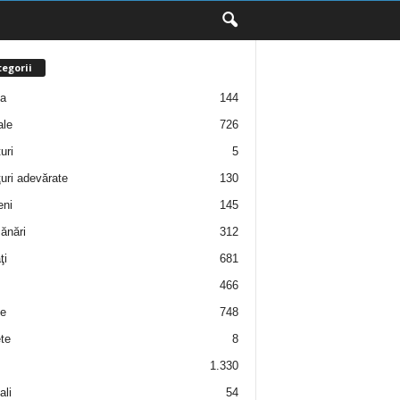
egorii
ţa
144
ale
726
uri
5
uri adevărate
130
eni
145
ănări
312
ţi
681
466
e
748
te
8
1.330
ali
54