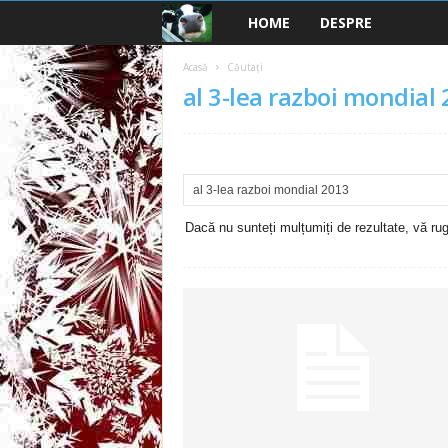
HOME
DESPRE
B
a
Acasă
Căutați
al 3-lea razboi mondial
n
c
u
Dacă nu sunteți mulțumiți de rezultate, vă rugă
r
i
2
0
2