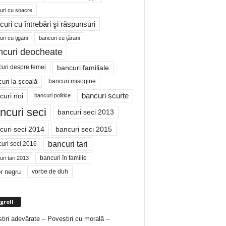
uri cu soacre
curi cu întrebări şi răspunsuri
ri cu ţigani
bancuri cu ţărani
ncuri deocheate
bancuri familiale
uri despre femei
bancuri misogine
uri la şcoală
curi noi
bancuri scurte
bancuri politice
ncuri seci
bancuri seci 2013
curi seci 2014
bancuri seci 2015
bancuri tari
uri seci 2016
bancuri în familie
ri tari 2013
r negru
vorbe de duh
groll
tiri adevărate – Povestiri cu morală –