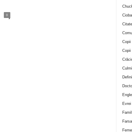
Chuck
0
Cioba
Citat
Comu
Copii
Copii
Crăci
Culmi
Defini
Docto
Engle
Evrei
Famil
Farsa 
Feme