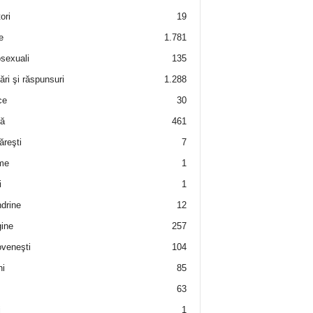
ori
19
e
1.781
sexuali
135
ări şi răspunsuri
1.288
ce
30
ră
461
ăreşti
7
me
1
i
1
drine
12
ine
257
veneşti
104
i
85
63
i
1