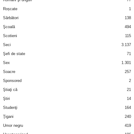
Roșcate
1
d
Sărbători
138
e
Şcoală
494
Scotieni
115
t
Seci
3.137
o
Şefi de state
71
Sex
1.301
p
Soacre
257
Sponsored
2
Ştiaţi că
21
Ştiri
14
Studenţi
164
Ţigani
240
Umor negru
419