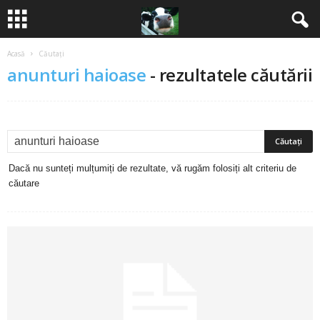
Acasă
Căutați
B
anunturi haioase
-
rezultatele căutării
a
n
c
Dacă nu sunteți mulțumiți de rezultate, vă rugăm folosiți alt criteriu de
u
căutare
r
i
2
0