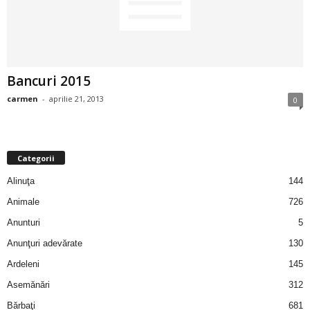
2
3
Bancuri 2015
-
carmen
-
aprilie 21, 2013
0
B
a
Categorii
n
Alinuţa
144
c
Animale
726
Anunturi
5
u
Anunţuri adevărate
130
l
Ardeleni
145
Asemănări
312
z
Bărbaţi
681