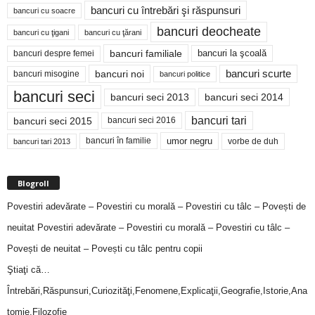
bancuri cu întrebări şi răspunsuri
bancuri cu soacre
bancuri deocheate
bancuri cu ţigani
bancuri cu ţărani
bancuri familiale
bancuri despre femei
bancuri la şcoală
bancuri noi
bancuri scurte
bancuri misogine
bancuri politice
bancuri seci
bancuri seci 2014
bancuri seci 2013
bancuri tari
bancuri seci 2015
bancuri seci 2016
bancuri în familie
umor negru
vorbe de duh
bancuri tari 2013
Blogroll
Povestiri adevărate – Povestiri cu morală – Povestiri cu tâlc – Povești de
neuitat
Povestiri adevărate – Povestiri cu morală – Povestiri cu tâlc –
Povești de neuitat – Povești cu tâlc pentru copii
Ştiaţi că…
Întrebări,Răspunsuri,Curiozităţi,Fenomene,Explicaţii,Geografie,Istorie,Ana
tomie,Filozofie