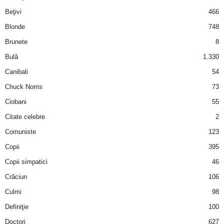
i
Beţivi
466
Blonde
748
l
Brunete
8
e
Bulă
1.330
Canibali
54
i
Chuck Norris
73
–
Ciobani
55
Citate celebre
2
C
Comuniste
123
e
Copii
395
Copii simpatici
46
l
Crăciun
106
e
Culmi
98
Definiţie
100
m
Doctori
627