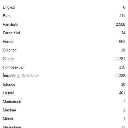
a
Englezi
6
i
Evrei
111
Familiale
2.508
t
Farsa zilei
34
a
Femei
661
Ghicitori
19
r
Glume
1.781
i
Homosexuali
135
Întrebări şi răspunsuri
1.288
b
Istorice
30
a
La ţară
461
Marinăreşti
7
n
Maxime
1
c
Mineri
1
Misandrine
12