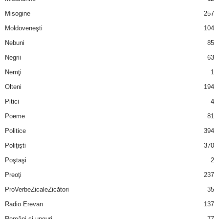
u
Misogine
257
r
Moldoveneşti
104
Nebuni
85
i
Negrii
63
–
Nemţi
1
Olteni
194
B
Pitici
4
a
Poeme
81
n
Politice
394
Poliţişti
370
c
Poştaşi
2
u
Preoţi
237
ProVerbeZicaleZicători
35
r
Radio Erevan
137
i
Români şi unguri
77