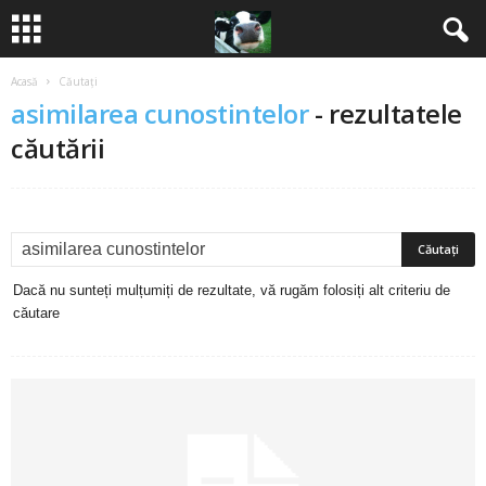
Acasă
Căutați
B
asimilarea cunostintelor
-
rezultatele
a
căutării
n
c
u
Dacă nu sunteți mulțumiți de rezultate, vă rugăm folosiți alt criteriu de
căutare
r
i
2
0