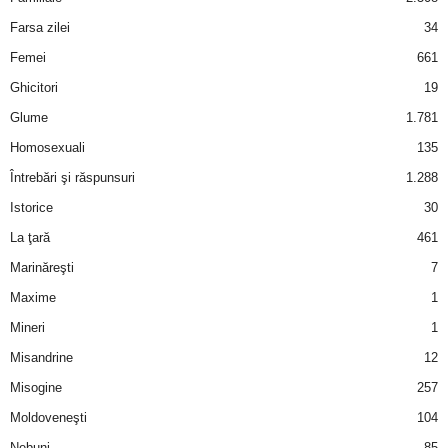
u
Farsa zilei
34
r
Femei
661
Ghicitori
19
i
Glume
1.781
–
Homosexuali
135
Întrebări şi răspunsuri
1.288
B
Istorice
30
a
La ţară
461
n
Marinăreşti
7
Maxime
1
c
Mineri
1
u
Misandrine
12
Misogine
257
r
Moldoveneşti
104
i
Nebuni
85