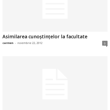
2
3
-
Asimilarea cunoştinţelor la facultate
B
carmen
-
noiembrie 22, 2012
0
a
n
c
u
l
z