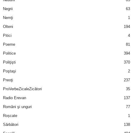
Negrii
63
d
Nemţi
1
e
Olteni
194
Pitici
4
t
Poeme
81
o
Politice
394
Poliţişti
370
p
Poştaşi
2
Preoţi
237
ProVerbeZicaleZicători
35
Radio Erevan
137
Români şi unguri
77
Roșcate
1
Sărbători
138