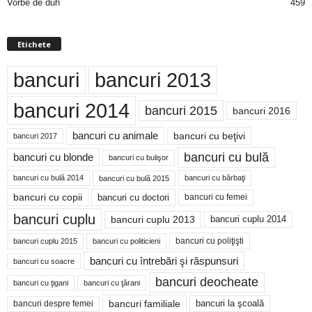
Vorbe de duh
459
Etichete
bancuri
bancuri 2013
bancuri 2014
bancuri 2015
bancuri 2016
bancuri cu animale
bancuri cu beţivi
bancuri 2017
bancuri cu bulă
bancuri cu blonde
bancuri cu bulişor
bancuri cu bulă 2014
bancuri cu bărbaţi
bancuri cu bulă 2015
bancuri cu copii
bancuri cu doctori
bancuri cu femei
bancuri cuplu
bancuri cuplu 2014
bancuri cuplu 2013
bancuri cu poliţişti
bancuri cuplu 2015
bancuri cu politicieni
bancuri cu întrebări şi răspunsuri
bancuri cu soacre
bancuri deocheate
bancuri cu ţigani
bancuri cu ţărani
bancuri familiale
bancuri despre femei
bancuri la şcoală