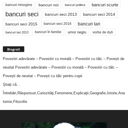
bancuri noi
bancuri scurte
bancuri misogine
bancuri politice
bancuri seci
bancuri seci 2014
bancuri seci 2013
bancuri tari
bancuri seci 2015
bancuri seci 2016
bancuri în familie
umor negru
vorbe de duh
bancuri tari 2013
Blogroll
Povestiri adevărate – Povestiri cu morală – Povestiri cu tâlc – Povești de
neuitat
Povestiri adevărate – Povestiri cu morală – Povestiri cu tâlc –
Povești de neuitat – Povești cu tâlc pentru copii
Ştiaţi că…
Întrebări,Răspunsuri,Curiozităţi,Fenomene,Explicaţii,Geografie,Istorie,Ana
tomie,Filozofie