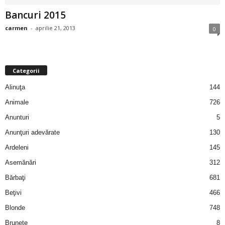
i
Bancuri 2015
carmen
-
aprilie 21, 2013
0
l
e
Categorii
i
Alinuţa
144
–
Animale
726
Anunturi
5
C
Anunţuri adevărate
130
e
Ardeleni
145
Asemănări
312
l
Bărbaţi
681
e
Beţivi
466
Blonde
748
m
Brunete
8