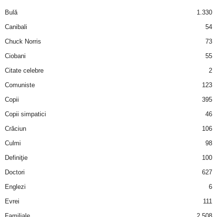
a
Bulă
1.330
i
Canibali
54
Chuck Norris
73
t
Ciobani
55
a
Citate celebre
2
Comuniste
123
r
Copii
395
i
Copii simpatici
46
Crăciun
106
b
Culmi
98
a
Definiţie
100
Doctori
627
n
Englezi
6
c
Evrei
111
Familiale
2.508