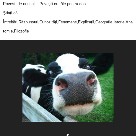
Povești de neuitat – Povești cu tâlc pentru copii
Ştiaţi că…
Întrebări,Răspunsuri,Curiozităţi,Fenomene,Explicaţii,Geografie,Istorie,Ana
tomie,Filozofie