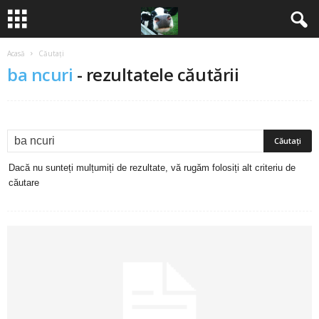
Acasă
Căutați
B
ba ncuri
-
rezultatele căutării
a
n
c
Dacă nu sunteți mulțumiți de rezultate, vă rugăm folosiți alt criteriu de
u
căutare
r
i
2
0