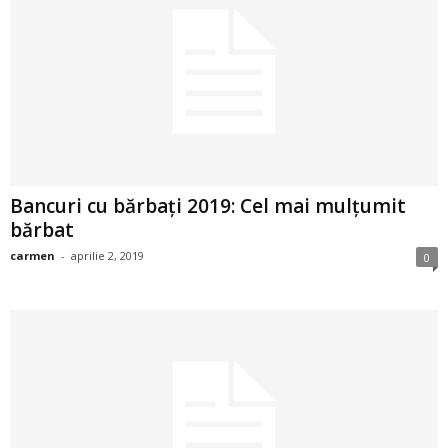
a
i
t
a
r
Bancuri cu bărbați 2019: Cel mai mulțumit
bărbat
i
carmen
-
aprilie 2, 2019
0
b
a
n
c