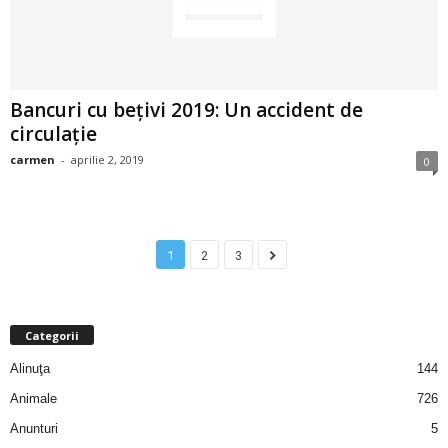
u
r
i
Bancuri cu bețivi 2019: Un accident de
circulație
–
carmen
-
aprilie 2, 2019
0
B
a
1
2
3
n
c
Categorii
u
Alinuţa
144
r
Animale
726
Anunturi
5
i