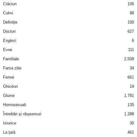
Crăciun
106
Culmi
98
Definiţie
100
Doctori
627
Englezi
6
Evrei
111
Familiale
2.508
Farsa zilei
34
Femei
661
Ghicitori
19
Glume
1.781
Homosexuali
135
Întrebări şi răspunsuri
1.288
Istorice
30
La ţară
461