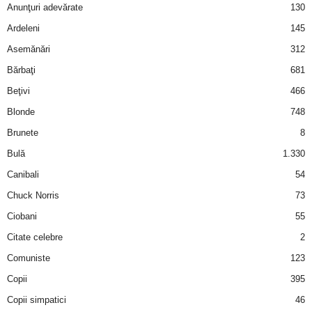
Anunţuri adevărate
130
d
Ardeleni
145
Asemănări
312
e
Bărbaţi
681
t
Beţivi
466
Blonde
748
o
Brunete
8
p
Bulă
1.330
Canibali
54
Chuck Norris
73
Ciobani
55
Citate celebre
2
Comuniste
123
Copii
395
Copii simpatici
46