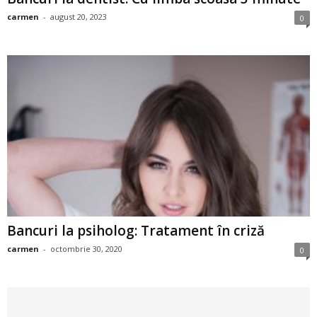
i
carmen
-
august 20, 2023
0
l
e
i
–
C
e
Bancuri la psiholog: Tratament în criză
l
carmen
-
octombrie 30, 2020
0
e
m