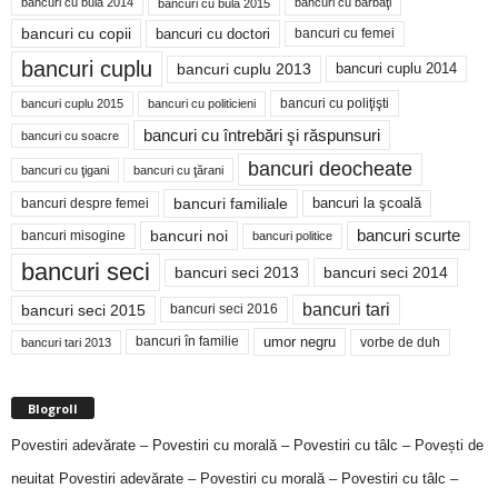
bancuri cu bulă 2014
bancuri cu bărbaţi
bancuri cu bulă 2015
bancuri cu copii
bancuri cu doctori
bancuri cu femei
bancuri cuplu
bancuri cuplu 2014
bancuri cuplu 2013
bancuri cu poliţişti
bancuri cuplu 2015
bancuri cu politicieni
bancuri cu întrebări şi răspunsuri
bancuri cu soacre
bancuri deocheate
bancuri cu ţigani
bancuri cu ţărani
bancuri familiale
bancuri despre femei
bancuri la şcoală
bancuri noi
bancuri scurte
bancuri misogine
bancuri politice
bancuri seci
bancuri seci 2014
bancuri seci 2013
bancuri tari
bancuri seci 2015
bancuri seci 2016
bancuri în familie
umor negru
vorbe de duh
bancuri tari 2013
Blogroll
Povestiri adevărate – Povestiri cu morală – Povestiri cu tâlc – Povești de
neuitat
Povestiri adevărate – Povestiri cu morală – Povestiri cu tâlc –