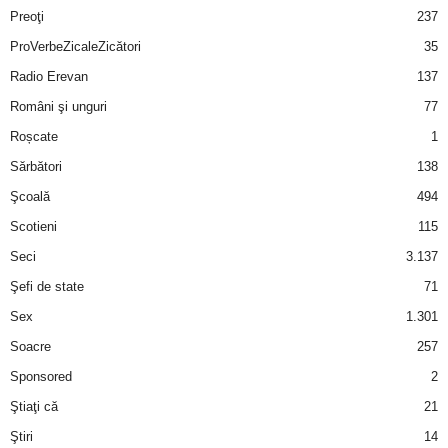
Preoţi
237
ProVerbeZicaleZicători
35
Radio Erevan
137
Români şi unguri
77
Roșcate
1
Sărbători
138
Şcoală
494
Scotieni
115
Seci
3.137
Şefi de state
71
Sex
1.301
Soacre
257
Sponsored
2
Ştiaţi că
21
Ştiri
14