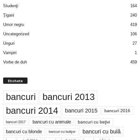
Studenţi
164
Ţigani
240
Umor negru
419
Uncategorized
106
Unguri
27
Vampiri
1
Vorbe de duh
459
Etichete
bancuri
bancuri 2013
bancuri 2014
bancuri 2015
bancuri 2016
bancuri cu animale
bancuri cu beţivi
bancuri 2017
bancuri cu bulă
bancuri cu blonde
bancuri cu bulişor