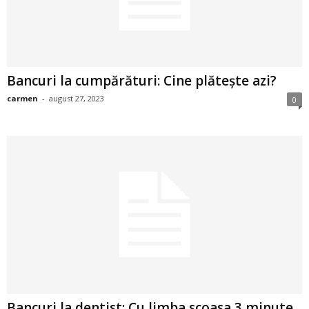
2
3
Bancuri la cumpărături: Cine plătește azi?
-
carmen
-
august 27, 2023
0
B
a
n
c
u
l
z
Bancuri la dentist: Cu limba scoasa 3 minute