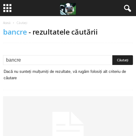
Acasă
Căutați
B
bancre
-
rezultatele căutării
a
n
c
Dacă nu sunteți mulțumiți de rezultate, vă rugăm folosiți alt criteriu de
u
căutare
r
i
2
0