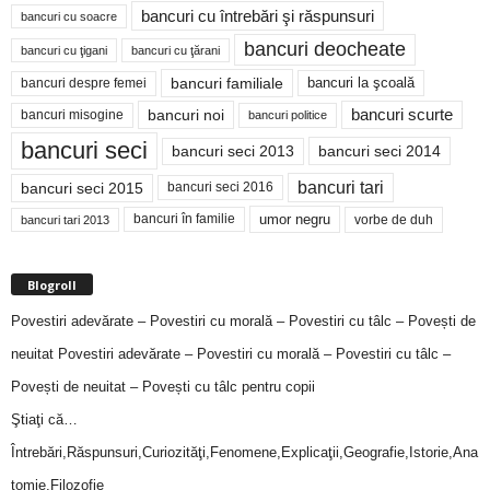
bancuri cu întrebări şi răspunsuri
bancuri cu soacre
bancuri deocheate
bancuri cu ţigani
bancuri cu ţărani
bancuri familiale
bancuri despre femei
bancuri la şcoală
bancuri noi
bancuri scurte
bancuri misogine
bancuri politice
bancuri seci
bancuri seci 2014
bancuri seci 2013
bancuri tari
bancuri seci 2015
bancuri seci 2016
bancuri în familie
umor negru
vorbe de duh
bancuri tari 2013
Blogroll
Povestiri adevărate – Povestiri cu morală – Povestiri cu tâlc – Povești de
neuitat
Povestiri adevărate – Povestiri cu morală – Povestiri cu tâlc –
Povești de neuitat – Povești cu tâlc pentru copii
Ştiaţi că…
Întrebări,Răspunsuri,Curiozităţi,Fenomene,Explicaţii,Geografie,Istorie,Ana
tomie,Filozofie