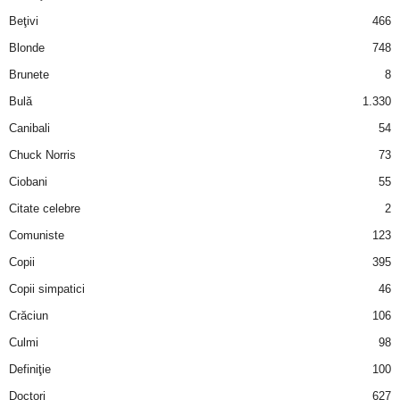
i
Beţivi
466
Blonde
748
l
Brunete
8
e
Bulă
1.330
Canibali
54
i
Chuck Norris
73
–
Ciobani
55
Citate celebre
2
C
Comuniste
123
e
Copii
395
Copii simpatici
46
l
Crăciun
106
e
Culmi
98
Definiţie
100
m
Doctori
627