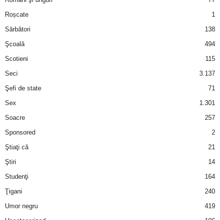
Roșcate
1
d
Sărbători
138
e
Şcoală
494
Scotieni
115
t
Seci
3.137
o
Şefi de state
71
Sex
1.301
p
Soacre
257
Sponsored
2
Ştiaţi că
21
Ştiri
14
Studenţi
164
Ţigani
240
Umor negru
419