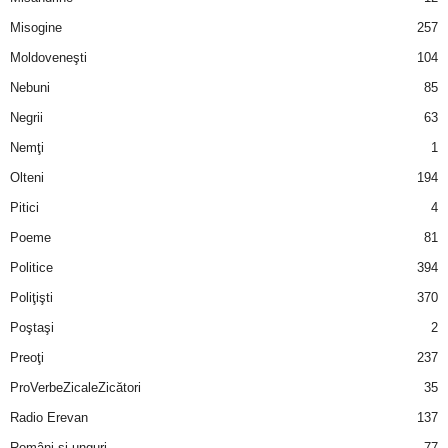
u
Misogine
257
r
Moldoveneşti
104
Nebuni
85
i
Negrii
63
–
Nemţi
1
Olteni
194
B
Pitici
4
a
Poeme
81
n
Politice
394
Poliţişti
370
c
Poştaşi
2
u
Preoţi
237
ProVerbeZicaleZicători
35
r
Radio Erevan
137
i
Români şi unguri
77