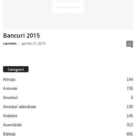
2
3
Bancuri 2015
-
carmen
-
aprilie 21, 2013
0
B
a
Categorii
n
Alinuţa
144
c
Animale
726
Anunturi
5
u
Anunţuri adevărate
130
l
Ardeleni
145
Asemănări
312
z
Bărbaţi
681