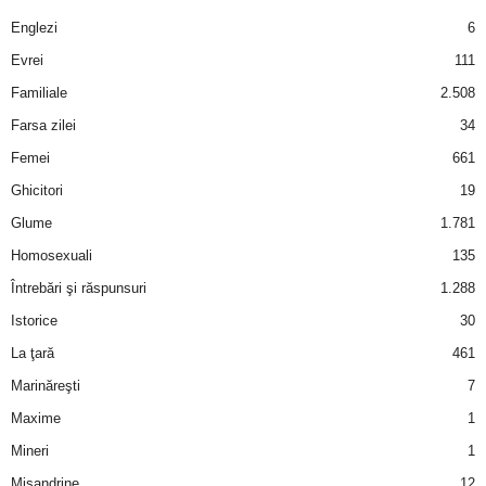
a
Englezi
6
i
Evrei
111
Familiale
2.508
t
Farsa zilei
34
a
Femei
661
Ghicitori
19
r
Glume
1.781
i
Homosexuali
135
Întrebări şi răspunsuri
1.288
b
Istorice
30
a
La ţară
461
Marinăreşti
7
n
Maxime
1
c
Mineri
1
Misandrine
12