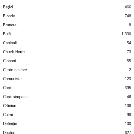
i
Beţivi
466
Blonde
748
l
Brunete
8
e
Bulă
1.330
Canibali
54
i
Chuck Norris
73
–
Ciobani
55
Citate celebre
2
C
Comuniste
123
e
Copii
395
Copii simpatici
46
l
Crăciun
106
e
Culmi
98
Definiţie
100
m
Doctori
627