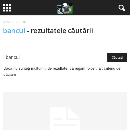
Acasă
Căutați
B
bancui
-
rezultatele căutării
a
n
c
Dacă nu sunteți mulțumiți de rezultate, vă rugăm folosiți alt criteriu de
u
căutare
r
i
2
0