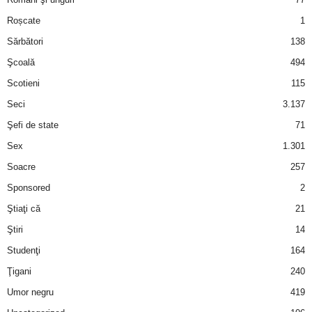
Roșcate
1
d
Sărbători
138
e
Şcoală
494
Scotieni
115
t
Seci
3.137
o
Şefi de state
71
Sex
1.301
p
Soacre
257
Sponsored
2
Ştiaţi că
21
Ştiri
14
Studenţi
164
Ţigani
240
Umor negru
419