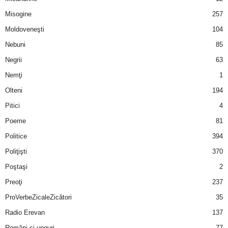
u
Misogine
257
r
Moldoveneşti
104
Nebuni
85
i
Negrii
63
–
Nemţi
1
Olteni
194
B
Pitici
4
a
Poeme
81
n
Politice
394
Poliţişti
370
c
Poştaşi
2
u
Preoţi
237
ProVerbeZicaleZicători
35
r
Radio Erevan
137
i
Români şi unguri
77