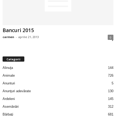
2
3
Bancuri 2015
-
carmen
-
aprilie 21, 2013
0
B
a
Categorii
n
Alinuţa
144
c
Animale
726
Anunturi
5
u
Anunţuri adevărate
130
l
Ardeleni
145
Asemănări
312
z
Bărbaţi
681