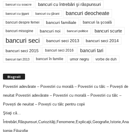
bancuri cu întrebări şi răspunsuri
bancuri cu soacre
bancuri deocheate
bancuri cu ţigani
bancuri cu ţărani
bancuri familiale
bancuri despre femei
bancuri la şcoală
bancuri noi
bancuri scurte
bancuri misogine
bancuri politice
bancuri seci
bancuri seci 2014
bancuri seci 2013
bancuri tari
bancuri seci 2015
bancuri seci 2016
bancuri în familie
umor negru
vorbe de duh
bancuri tari 2013
Blogroll
Povestiri adevărate – Povestiri cu morală – Povestiri cu tâlc – Povești de
neuitat
Povestiri adevărate – Povestiri cu morală – Povestiri cu tâlc –
Povești de neuitat – Povești cu tâlc pentru copii
Ştiaţi că…
Întrebări,Răspunsuri,Curiozităţi,Fenomene,Explicaţii,Geografie,Istorie,Ana
tomie,Filozofie