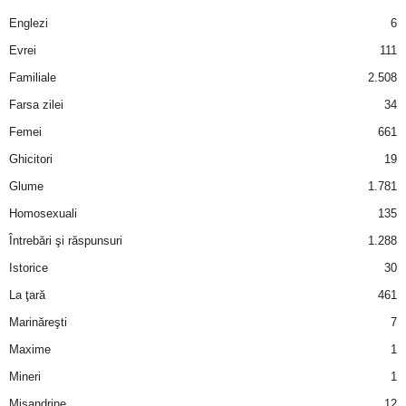
a
Englezi
6
i
Evrei
111
Familiale
2.508
t
Farsa zilei
34
a
Femei
661
Ghicitori
19
r
Glume
1.781
i
Homosexuali
135
Întrebări şi răspunsuri
1.288
b
Istorice
30
a
La ţară
461
Marinăreşti
7
n
Maxime
1
c
Mineri
1
Misandrine
12