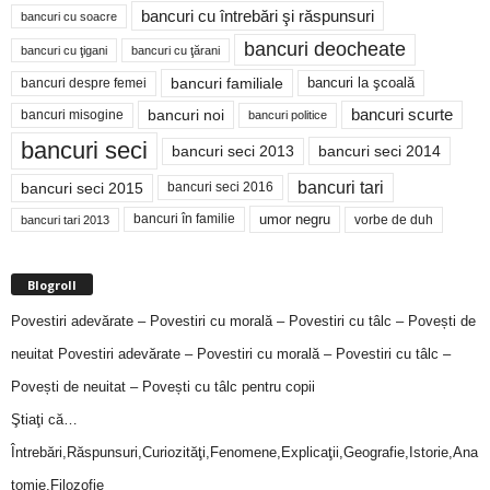
bancuri cu întrebări şi răspunsuri
bancuri cu soacre
bancuri deocheate
bancuri cu ţigani
bancuri cu ţărani
bancuri familiale
bancuri despre femei
bancuri la şcoală
bancuri noi
bancuri scurte
bancuri misogine
bancuri politice
bancuri seci
bancuri seci 2014
bancuri seci 2013
bancuri tari
bancuri seci 2015
bancuri seci 2016
bancuri în familie
umor negru
vorbe de duh
bancuri tari 2013
Blogroll
Povestiri adevărate – Povestiri cu morală – Povestiri cu tâlc – Povești de
neuitat
Povestiri adevărate – Povestiri cu morală – Povestiri cu tâlc –
Povești de neuitat – Povești cu tâlc pentru copii
Ştiaţi că…
Întrebări,Răspunsuri,Curiozităţi,Fenomene,Explicaţii,Geografie,Istorie,Ana
tomie,Filozofie