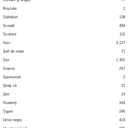
Roșcate
1
d
Sărbători
138
e
Şcoală
494
Scotieni
115
t
Seci
3.137
o
Şefi de state
71
Sex
1.301
p
Soacre
257
Sponsored
2
Ştiaţi că
21
Ştiri
14
Studenţi
164
Ţigani
240
Umor negru
419