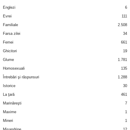
a
Englezi
6
i
Evrei
111
Familiale
2.508
t
Farsa zilei
34
a
Femei
661
Ghicitori
19
r
Glume
1.781
i
Homosexuali
135
Întrebări şi răspunsuri
1.288
b
Istorice
30
a
La ţară
461
Marinăreşti
7
n
Maxime
1
c
Mineri
1
Misandrine
12