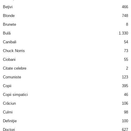
i
Beţivi
466
Blonde
748
l
Brunete
8
e
Bulă
1.330
Canibali
54
i
Chuck Norris
73
–
Ciobani
55
Citate celebre
2
C
Comuniste
123
e
Copii
395
Copii simpatici
46
l
Crăciun
106
e
Culmi
98
Definiţie
100
m
Doctori
627