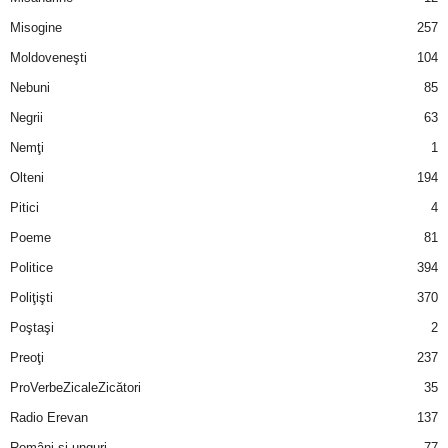
u
Misogine
257
r
Moldoveneşti
104
Nebuni
85
i
Negrii
63
–
Nemţi
1
Olteni
194
B
Pitici
4
a
Poeme
81
n
Politice
394
Poliţişti
370
c
Poştaşi
2
u
Preoţi
237
ProVerbeZicaleZicători
35
r
Radio Erevan
137
i
Români şi unguri
77