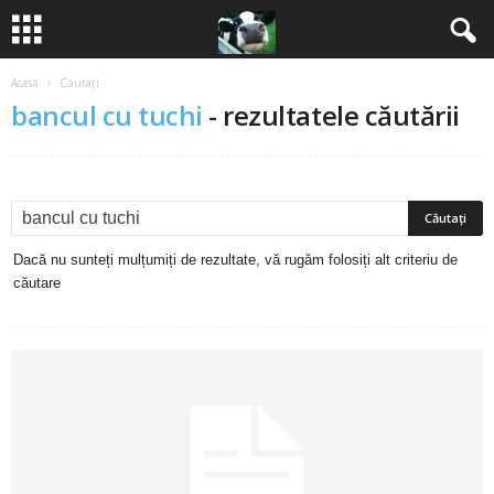
Acasă
Căutați
B
bancul cu tuchi
-
rezultatele căutării
a
n
c
Dacă nu sunteți mulțumiți de rezultate, vă rugăm folosiți alt criteriu de
u
căutare
r
i
2
0