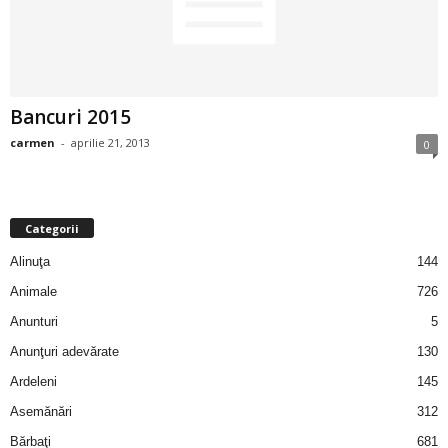
2
3
Bancuri 2015
-
carmen
-
aprilie 21, 2013
0
B
a
Categorii
n
Alinuţa
144
c
Animale
726
Anunturi
5
u
Anunţuri adevărate
130
l
Ardeleni
145
Asemănări
312
z
Bărbaţi
681