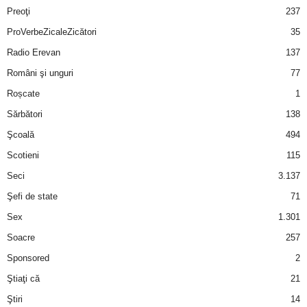
Preoţi
237
ProVerbeZicaleZicători
35
Radio Erevan
137
Români şi unguri
77
Roșcate
1
Sărbători
138
Şcoală
494
Scotieni
115
Seci
3.137
Şefi de state
71
Sex
1.301
Soacre
257
Sponsored
2
Ştiaţi că
21
Ştiri
14