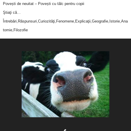
Povești de neuitat – Povești cu tâlc pentru copii
Ştiaţi că…
Întrebări,Răspunsuri,Curiozităţi,Fenomene,Explicaţii,Geografie,Istorie,Ana
tomie,Filozofie