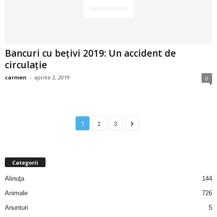
u
r
i
Bancuri cu bețivi 2019: Un accident de
circulație
–
carmen
-
aprilie 2, 2019
0
B
a
1
2
3
n
c
Categorii
u
Alinuţa
144
r
Animale
726
Anunturi
5
i