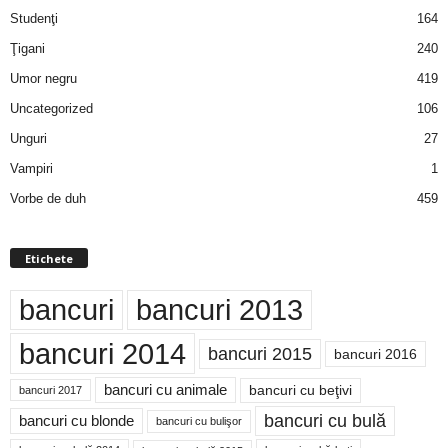
Studenţi
164
Ţigani
240
Umor negru
419
Uncategorized
106
Unguri
27
Vampiri
1
Vorbe de duh
459
Etichete
bancuri
bancuri 2013
bancuri 2014
bancuri 2015
bancuri 2016
bancuri cu animale
bancuri cu beţivi
bancuri 2017
bancuri cu bulă
bancuri cu blonde
bancuri cu bulişor