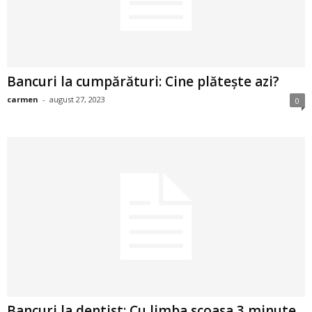
2
3
Bancuri la cumpărături: Cine plătește azi?
-
carmen
-
august 27, 2023
0
B
a
n
c
u
l
z
Bancuri la dentist: Cu limba scoasa 3 minute