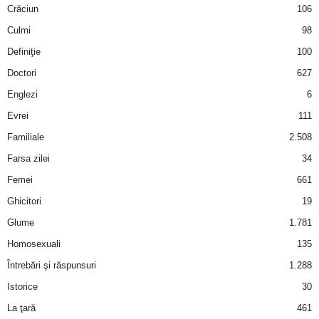
Crăciun
106
Culmi
98
Definiţie
100
Doctori
627
Englezi
6
Evrei
111
Familiale
2.508
Farsa zilei
34
Femei
661
Ghicitori
19
Glume
1.781
Homosexuali
135
Întrebări şi răspunsuri
1.288
Istorice
30
La ţară
461