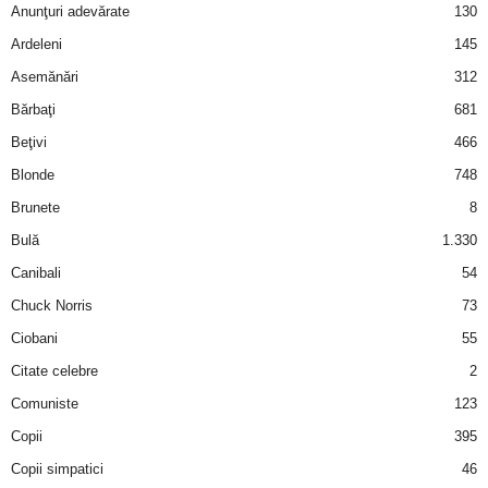
Anunţuri adevărate
130
d
Ardeleni
145
Asemănări
312
e
Bărbaţi
681
t
Beţivi
466
Blonde
748
o
Brunete
8
p
Bulă
1.330
Canibali
54
Chuck Norris
73
Ciobani
55
Citate celebre
2
Comuniste
123
Copii
395
Copii simpatici
46