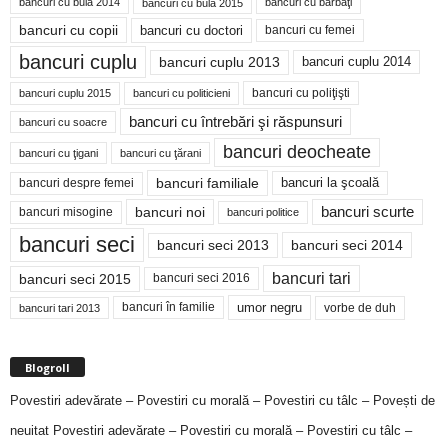
bancuri cu bulă 2014
bancuri cu bărbaţi
bancuri cu bulă 2015
bancuri cu copii
bancuri cu doctori
bancuri cu femei
bancuri cuplu
bancuri cuplu 2014
bancuri cuplu 2013
bancuri cu poliţişti
bancuri cuplu 2015
bancuri cu politicieni
bancuri cu întrebări şi răspunsuri
bancuri cu soacre
bancuri deocheate
bancuri cu ţigani
bancuri cu ţărani
bancuri familiale
bancuri despre femei
bancuri la şcoală
bancuri noi
bancuri scurte
bancuri misogine
bancuri politice
bancuri seci
bancuri seci 2014
bancuri seci 2013
bancuri tari
bancuri seci 2015
bancuri seci 2016
bancuri în familie
umor negru
vorbe de duh
bancuri tari 2013
Blogroll
Povestiri adevărate – Povestiri cu morală – Povestiri cu tâlc – Povești de
neuitat
Povestiri adevărate – Povestiri cu morală – Povestiri cu tâlc –