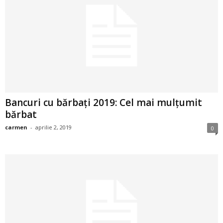
a
i
t
a
r
Bancuri cu bărbați 2019: Cel mai mulțumit
bărbat
i
carmen
-
aprilie 2, 2019
0
b
a
n
c