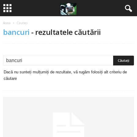
Acasă
Căutați
B
bancuri
-
rezultatele căutării
a
n
c
Dacă nu sunteți mulțumiți de rezultate, vă rugăm folosiți alt criteriu de
u
căutare
r
i
2
0