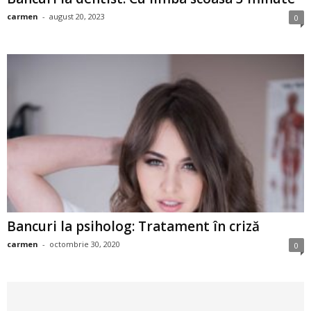
i
carmen
-
august 20, 2023
0
l
e
i
–
C
e
Bancuri la psiholog: Tratament în criză
l
carmen
-
octombrie 30, 2020
0
e
m