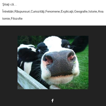
Ştiaţi că…
Întrebări,Răspunsuri,Curiozităţi,Fenomene,Explicaţii,Geografie,Istorie,Ana
tomie,Filozofie