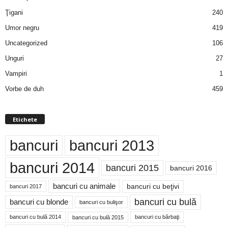
Ţigani
240
Umor negru
419
Uncategorized
106
Unguri
27
Vampiri
1
Vorbe de duh
459
Etichete
bancuri
bancuri 2013
bancuri 2014
bancuri 2015
bancuri 2016
bancuri cu animale
bancuri cu beţivi
bancuri 2017
bancuri cu bulă
bancuri cu blonde
bancuri cu bulişor
bancuri cu bulă 2014
bancuri cu bărbaţi
bancuri cu bulă 2015