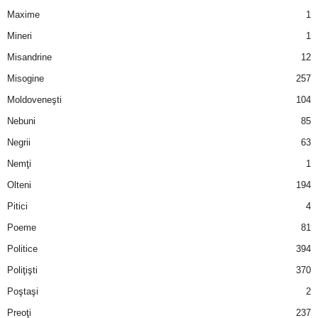
Maxime
1
Mineri
1
Misandrine
12
Misogine
257
Moldoveneşti
104
Nebuni
85
Negrii
63
Nemţi
1
Olteni
194
Pitici
4
Poeme
81
Politice
394
Poliţişti
370
Poştaşi
2
Preoţi
237