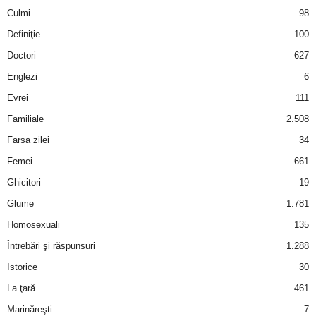
Culmi
98
Definiţie
100
Doctori
627
Englezi
6
Evrei
111
Familiale
2.508
Farsa zilei
34
Femei
661
Ghicitori
19
Glume
1.781
Homosexuali
135
Întrebări şi răspunsuri
1.288
Istorice
30
La ţară
461
Marinăreşti
7