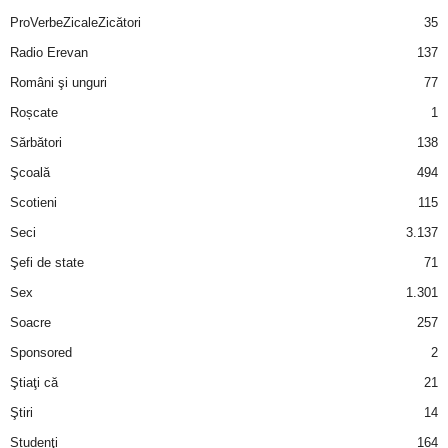
ProVerbeZicaleZicători
35
Radio Erevan
137
Români şi unguri
77
Roșcate
1
Sărbători
138
Şcoală
494
Scotieni
115
Seci
3.137
Şefi de state
71
Sex
1.301
Soacre
257
Sponsored
2
Ştiaţi că
21
Ştiri
14
Studenţi
164