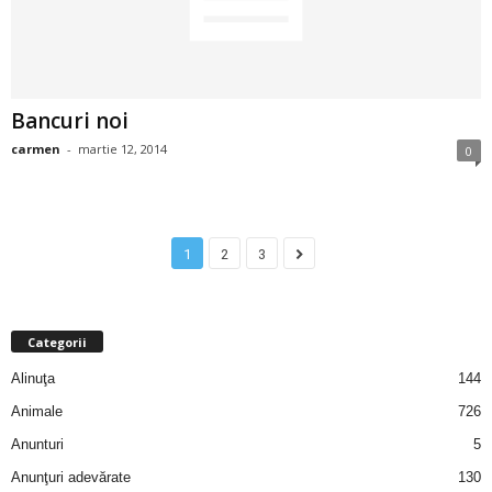
u
r
i
Bancuri noi
–
carmen
-
martie 12, 2014
0
B
a
1
2
3
n
c
Categorii
Alinuţa
144
u
Animale
726
r
Anunturi
5
Anunţuri adevărate
130
i