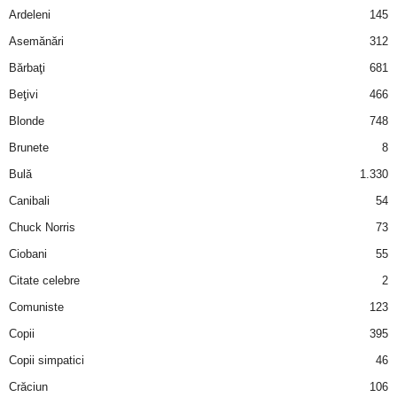
Ardeleni
145
d
Asemănări
312
Bărbaţi
681
e
Beţivi
466
t
Blonde
748
Brunete
8
o
Bulă
1.330
p
Canibali
54
Chuck Norris
73
Ciobani
55
Citate celebre
2
Comuniste
123
Copii
395
Copii simpatici
46
Crăciun
106