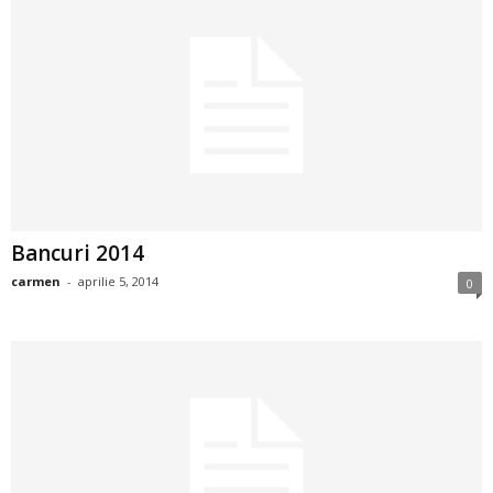
a
i
t
a
r
Bancuri 2014
i
carmen
-
aprilie 5, 2014
0
b
a
n
c