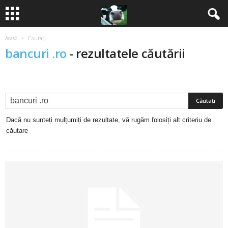
Acasă
Căutați
B
bancuri .ro
-
rezultatele căutării
a
n
c
Dacă nu sunteți mulțumiți de rezultate, vă rugăm folosiți alt criteriu de
u
căutare
r
i
2
0