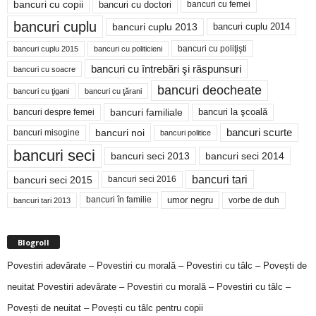
bancuri cu copii
bancuri cu doctori
bancuri cu femei
bancuri cuplu
bancuri cuplu 2014
bancuri cuplu 2013
bancuri cu poliţişti
bancuri cuplu 2015
bancuri cu politicieni
bancuri cu întrebări şi răspunsuri
bancuri cu soacre
bancuri deocheate
bancuri cu ţigani
bancuri cu ţărani
bancuri familiale
bancuri despre femei
bancuri la şcoală
bancuri noi
bancuri scurte
bancuri misogine
bancuri politice
bancuri seci
bancuri seci 2014
bancuri seci 2013
bancuri tari
bancuri seci 2015
bancuri seci 2016
bancuri în familie
umor negru
vorbe de duh
bancuri tari 2013
Blogroll
Povestiri adevărate – Povestiri cu morală – Povestiri cu tâlc – Povești de
neuitat
Povestiri adevărate – Povestiri cu morală – Povestiri cu tâlc –
Povești de neuitat – Povești cu tâlc pentru copii