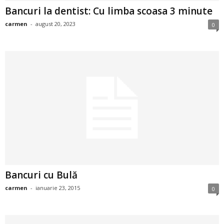
Bancuri la dentist: Cu limba scoasa 3 minute
i
carmen
-
august 20, 2023
0
l
e
i
–
C
e
l
Bancuri cu Bulă
e
carmen
-
ianuarie 23, 2015
0
m