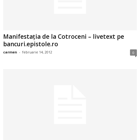
2
3
Manifestaţia de la Cotroceni – livetext pe
-
bancuri.epistole.ro
B
carmen
-
februarie 14, 2012
0
a
n
c
u
l
z