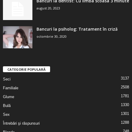
Bancuri la dentist: Cu limba scoasa 3 minute
august 20, 2023
Bancuri la psiholog: Tratament în criză
octombrie 30, 2020
CATEGORIE POPULARĂ
3137
Seci
2508
Familiale
1781
Glume
1330
Bulă
1301
Sex
1288
Întrebări şi răspunsuri
748