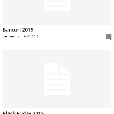
2
3
Bancuri 2015
-
carmen
-
aprilie 21, 2013
0
B
a
n
c
u
l
z
Black Friday 2015