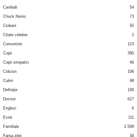
a
Canibali
54
Chuck Norris
73
i
Ciobani
55
t
Citate celebre
2
a
Comuniste
123
Copii
395
r
Copii simpatici
46
i
Crăciun
106
Culmi
98
b
Definiţie
100
a
Doctori
627
Englezi
6
n
Evrei
111
c
Familiale
2.508
Farsa zilei
34