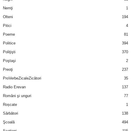
Nemţi
1
d
Olteni
194
e
Pitici
4
Poeme
81
t
Politice
394
o
Poliţişti
370
Poştaşi
2
p
Preoţi
237
ProVerbeZicaleZicători
35
Radio Erevan
137
Români şi unguri
77
Roșcate
1
Sărbători
138
Şcoală
494
Scotieni
115