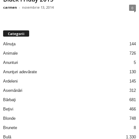
i
carmen
-
noiembrie 13, 2014
0
l
e
Categorii
Alinuţa
144
i
Animale
726
–
Anunturi
5
Anunţuri adevărate
130
C
Ardeleni
145
e
Asemănări
312
Bărbaţi
681
l
Beţivi
466
e
Blonde
748
Brunete
8
m
Bulă
1.330