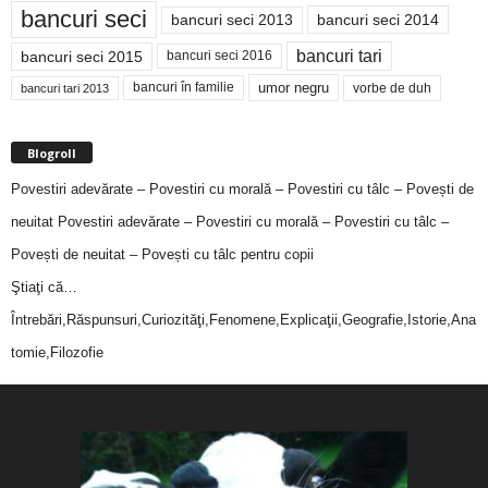
bancuri seci
bancuri seci 2014
bancuri seci 2013
bancuri tari
bancuri seci 2015
bancuri seci 2016
bancuri în familie
umor negru
vorbe de duh
bancuri tari 2013
Blogroll
Povestiri adevărate – Povestiri cu morală – Povestiri cu tâlc – Povești de
neuitat
Povestiri adevărate – Povestiri cu morală – Povestiri cu tâlc –
Povești de neuitat – Povești cu tâlc pentru copii
Ştiaţi că…
Întrebări,Răspunsuri,Curiozităţi,Fenomene,Explicaţii,Geografie,Istorie,Ana
tomie,Filozofie