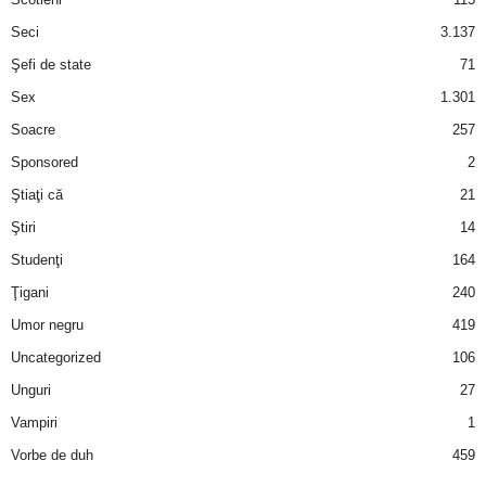
Seci
3.137
Şefi de state
71
Sex
1.301
Soacre
257
Sponsored
2
Ştiaţi că
21
Ştiri
14
Studenţi
164
Ţigani
240
Umor negru
419
Uncategorized
106
Unguri
27
Vampiri
1
Vorbe de duh
459