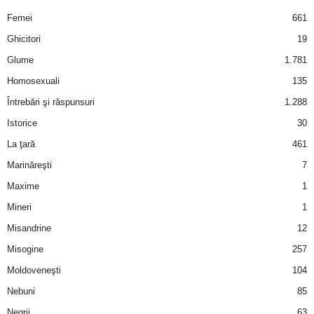
u
Femei
661
r
Ghicitori
19
Glume
1.781
i
Homosexuali
135
–
Întrebări şi răspunsuri
1.288
Istorice
30
B
La ţară
461
a
Marinăreşti
7
Maxime
1
n
Mineri
1
c
Misandrine
12
u
Misogine
257
Moldoveneşti
104
r
Nebuni
85
i
Negrii
63