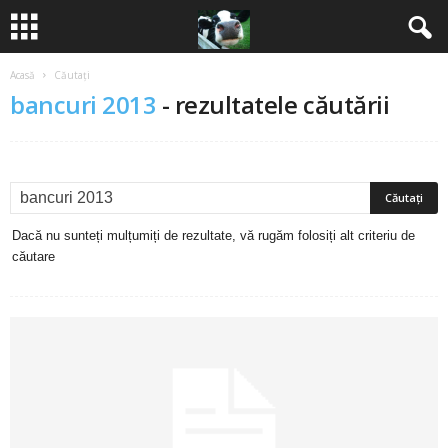
Acasă
Căutați
B
bancuri 2013
-
rezultatele căutării
a
n
c
Dacă nu sunteți mulțumiți de rezultate, vă rugăm folosiți alt criteriu de
u
căutare
r
i
2
0