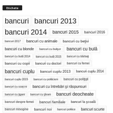
Etichete
bancuri
bancuri 2013
bancuri 2014
bancuri 2015
bancuri 2016
bancuri cu animale
bancuri cu beţivi
bancuri 2017
bancuri cu bulă
bancuri cu blonde
bancuri cu bulişor
bancuri cu bulă 2014
bancuri cu bărbaţi
bancuri cu bulă 2015
bancuri cu copii
bancuri cu doctori
bancuri cu femei
bancuri cuplu
bancuri cuplu 2014
bancuri cuplu 2013
bancuri cu poliţişti
bancuri cuplu 2015
bancuri cu politicieni
bancuri cu întrebări şi răspunsuri
bancuri cu soacre
bancuri deocheate
bancuri cu ţigani
bancuri cu ţărani
bancuri familiale
bancuri despre femei
bancuri la şcoală
bancuri noi
bancuri scurte
bancuri misogine
bancuri politice