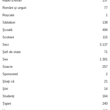
Radio Erevan
137
Români şi unguri
77
d
Roșcate
1
e
Sărbători
138
Şcoală
494
t
Scotieni
115
o
Seci
3.137
Şefi de state
71
p
Sex
1.301
Soacre
257
Sponsored
2
Ştiaţi că
21
Ştiri
14
Studenţi
164
Ţigani
240