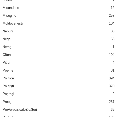
u
Misandrine
12
r
Misogine
257
Moldoveneşti
104
i
Nebuni
85
–
Negrii
63
B
Nemţi
1
Olteni
194
a
Pitici
4
n
Poeme
81
Politice
394
c
Poliţişti
370
u
Poştaşi
2
Preoţi
237
r
ProVerbeZicaleZicători
35
i