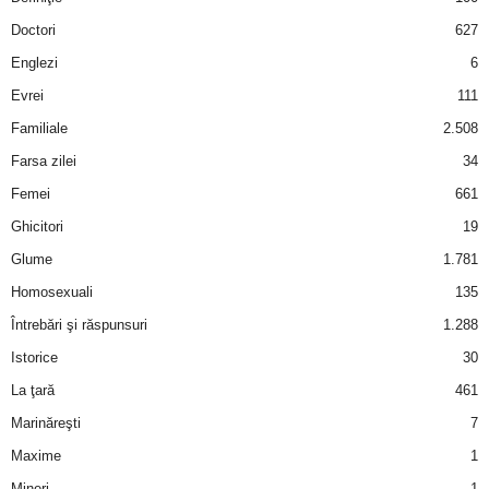
a
Doctori
627
i
Englezi
6
Evrei
111
t
Familiale
2.508
a
Farsa zilei
34
Femei
661
r
Ghicitori
19
i
Glume
1.781
Homosexuali
135
b
Întrebări şi răspunsuri
1.288
a
Istorice
30
La ţară
461
n
Marinăreşti
7
c
Maxime
1
Mineri
1