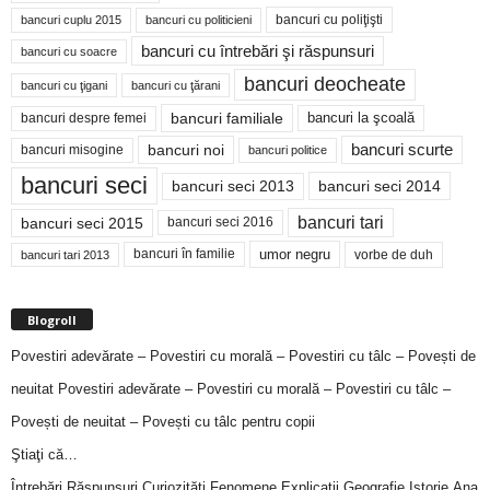
bancuri cu poliţişti
bancuri cuplu 2015
bancuri cu politicieni
bancuri cu întrebări şi răspunsuri
bancuri cu soacre
bancuri deocheate
bancuri cu ţigani
bancuri cu ţărani
bancuri familiale
bancuri despre femei
bancuri la şcoală
bancuri noi
bancuri scurte
bancuri misogine
bancuri politice
bancuri seci
bancuri seci 2014
bancuri seci 2013
bancuri tari
bancuri seci 2015
bancuri seci 2016
bancuri în familie
umor negru
vorbe de duh
bancuri tari 2013
Blogroll
Povestiri adevărate – Povestiri cu morală – Povestiri cu tâlc – Povești de
neuitat
Povestiri adevărate – Povestiri cu morală – Povestiri cu tâlc –
Povești de neuitat – Povești cu tâlc pentru copii
Ştiaţi că…
Întrebări,Răspunsuri,Curiozităţi,Fenomene,Explicaţii,Geografie,Istorie,Ana