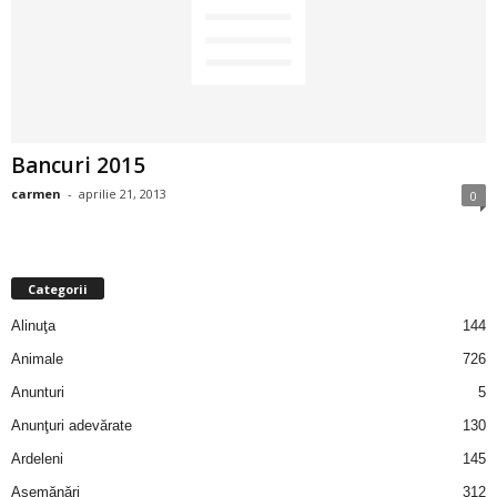
2
3
-
Bancuri 2015
B
carmen
-
aprilie 21, 2013
0
a
n
Categorii
c
Alinuţa
144
Animale
726
u
Anunturi
5
l
Anunţuri adevărate
130
Ardeleni
145
z
Asemănări
312