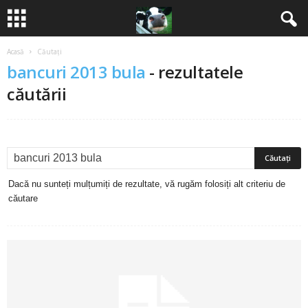
Acasă
Căutați
B
bancuri 2013 bula
-
rezultatele
a
căutării
n
c
u
Dacă nu sunteți mulțumiți de rezultate, vă rugăm folosiți alt criteriu de
căutare
r
i
2
0