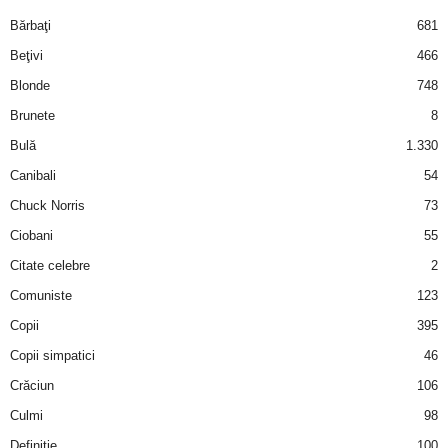
i
Bărbaţi
681
Beţivi
466
l
Blonde
748
e
Brunete
8
Bulă
1.330
i
Canibali
54
–
Chuck Norris
73
Ciobani
55
C
Citate celebre
2
e
Comuniste
123
Copii
395
l
Copii simpatici
46
e
Crăciun
106
m
Culmi
98
Definiţie
100