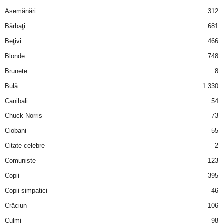
Asemănări
312
d
Bărbaţi
681
e
Beţivi
466
Blonde
748
t
Brunete
8
o
Bulă
1.330
Canibali
54
p
Chuck Norris
73
Ciobani
55
Citate celebre
2
Comuniste
123
Copii
395
Copii simpatici
46
Crăciun
106
Culmi
98