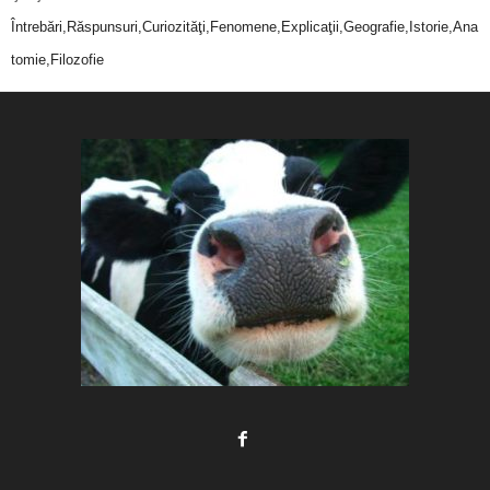
Întrebări,Răspunsuri,Curiozităţi,Fenomene,Explicaţii,Geografie,Istorie,Ana
tomie,Filozofie