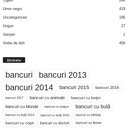
Ţigani
240
Umor negru
419
Uncategorized
106
Unguri
27
Vampiri
1
Vorbe de duh
459
Etichete
bancuri
bancuri 2013
bancuri 2014
bancuri 2015
bancuri 2016
bancuri cu animale
bancuri cu beţivi
bancuri 2017
bancuri cu bulă
bancuri cu blonde
bancuri cu bulişor
bancuri cu bulă 2014
bancuri cu bărbaţi
bancuri cu bulă 2015
bancuri cu copii
bancuri cu doctori
bancuri cu femei