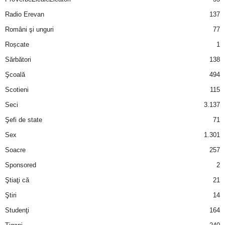
Radio Erevan
137
Români şi unguri
77
Roșcate
1
Sărbători
138
Şcoală
494
Scotieni
115
Seci
3.137
Şefi de state
71
Sex
1.301
Soacre
257
Sponsored
2
Ştiaţi că
21
Ştiri
14
Studenţi
164