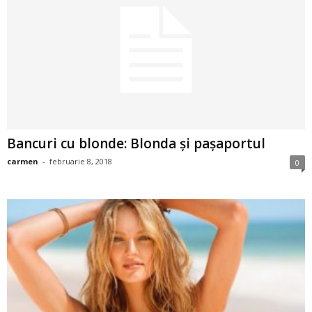
a
i
t
a
r
Bancuri cu blonde: Blonda și pașaportul
i
carmen
-
februarie 8, 2018
0
b
a
n
c