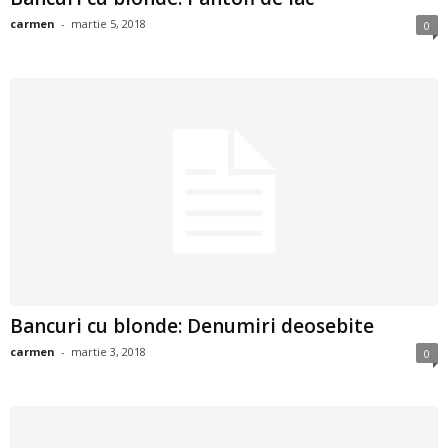
i
carmen
-
martie 5, 2018
0
l
e
i
–
C
e
Bancuri cu blonde: Denumiri deosebite
l
carmen
-
martie 3, 2018
0
e
m