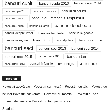
bancuri cuplu
bancuri cuplu 2014
bancuri cuplu 2013
bancuri cu poliţişti
bancuri cuplu 2015
bancuri cu politicieni
bancuri cu întrebări şi răspunsuri
bancuri cu soacre
bancuri deocheate
bancuri cu ţigani
bancuri cu ţărani
bancuri familiale
bancuri despre femei
bancuri la şcoală
bancuri noi
bancuri scurte
bancuri misogine
bancuri politice
bancuri seci
bancuri seci 2014
bancuri seci 2013
bancuri tari
bancuri seci 2015
bancuri seci 2016
bancuri în familie
umor negru
vorbe de duh
bancuri tari 2013
Blogroll
Povestiri adevărate – Povestiri cu morală – Povestiri cu tâlc – Povești de
neuitat
Povestiri adevărate – Povestiri cu morală – Povestiri cu tâlc –
Povești de neuitat – Povești cu tâlc pentru copii
Ştiaţi că…