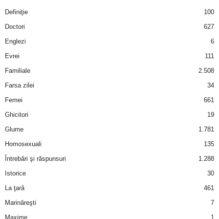
Definiţie
100
Doctori
627
Englezi
6
Evrei
111
Familiale
2.508
Farsa zilei
34
Femei
661
Ghicitori
19
Glume
1.781
Homosexuali
135
Întrebări şi răspunsuri
1.288
Istorice
30
La ţară
461
Marinăreşti
7
Maxime
1