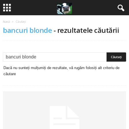
Acasă
Căutați
B
bancuri blonde
-
rezultatele căutării
a
n
c
Dacă nu sunteți mulțumiți de rezultate, vă rugăm folosiți alt criteriu de
u
căutare
r
i
2
0