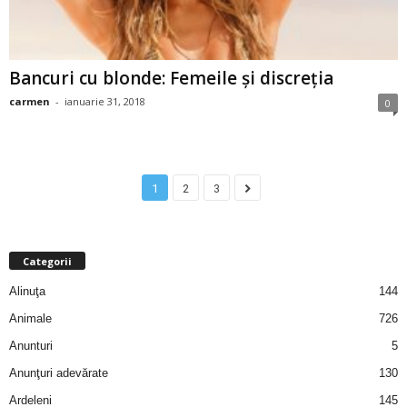
u
r
Bancuri cu blonde: Femeile și discreția
i
carmen
-
ianuarie 31, 2018
0
–
B
1
2
3
a
n
Categorii
c
Alinuţa
144
Animale
726
u
Anunturi
5
r
Anunţuri adevărate
130
Ardeleni
145
i