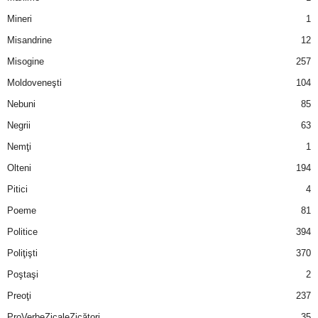
Mineri
1
Misandrine
12
Misogine
257
Moldoveneşti
104
Nebuni
85
Negrii
63
Nemţi
1
Olteni
194
Pitici
4
Poeme
81
Politice
394
Poliţişti
370
Poştaşi
2
Preoţi
237
ProVerbeZicaleZicători
35