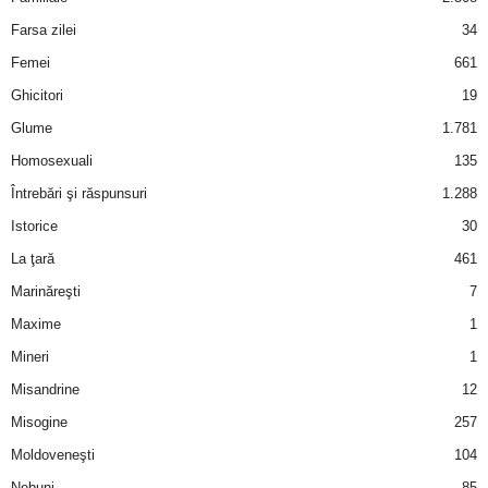
u
Farsa zilei
34
r
Femei
661
Ghicitori
19
i
Glume
1.781
–
Homosexuali
135
Întrebări şi răspunsuri
1.288
B
Istorice
30
a
La ţară
461
n
Marinăreşti
7
Maxime
1
c
Mineri
1
u
Misandrine
12
Misogine
257
r
Moldoveneşti
104
i
Nebuni
85