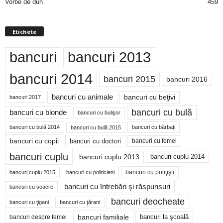
Vorbe de duh
459
Etichete
bancuri
bancuri 2013
bancuri 2014
bancuri 2015
bancuri 2016
bancuri cu animale
bancuri cu beţivi
bancuri 2017
bancuri cu bulă
bancuri cu blonde
bancuri cu bulişor
bancuri cu bulă 2014
bancuri cu bărbaţi
bancuri cu bulă 2015
bancuri cu copii
bancuri cu doctori
bancuri cu femei
bancuri cuplu
bancuri cuplu 2014
bancuri cuplu 2013
bancuri cu poliţişti
bancuri cuplu 2015
bancuri cu politicieni
bancuri cu întrebări şi răspunsuri
bancuri cu soacre
bancuri deocheate
bancuri cu ţigani
bancuri cu ţărani
bancuri familiale
bancuri despre femei
bancuri la şcoală