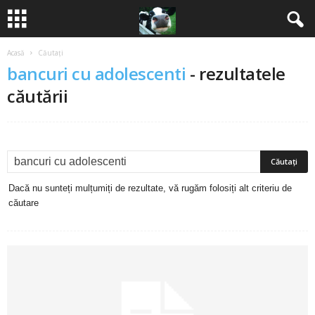
Acasă
Căutați
B
bancuri cu adolescenti
-
rezultatele
a
căutării
n
c
u
Dacă nu sunteți mulțumiți de rezultate, vă rugăm folosiți alt criteriu de
căutare
r
i
2
0