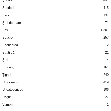
Şcoală
494
Scotieni
115
Seci
3.137
Şefi de state
71
Sex
1.301
Soacre
257
Sponsored
2
Ştiaţi că
21
Ştiri
14
Studenţi
164
Ţigani
240
Umor negru
419
Uncategorized
106
Unguri
27
Vampiri
1