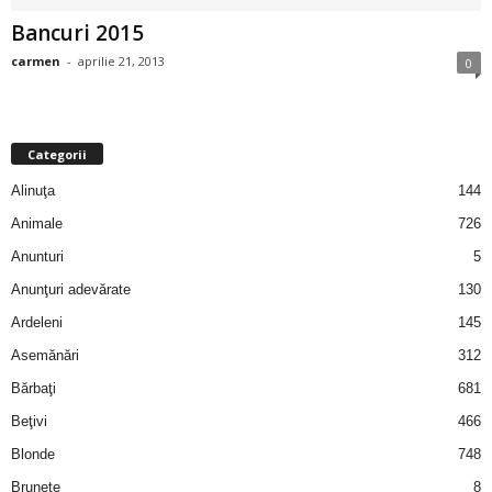
i
Bancuri 2015
carmen
-
aprilie 21, 2013
0
l
e
Categorii
i
Alinuţa
144
–
Animale
726
Anunturi
5
C
Anunţuri adevărate
130
e
Ardeleni
145
Asemănări
312
l
Bărbaţi
681
e
Beţivi
466
Blonde
748
m
Brunete
8