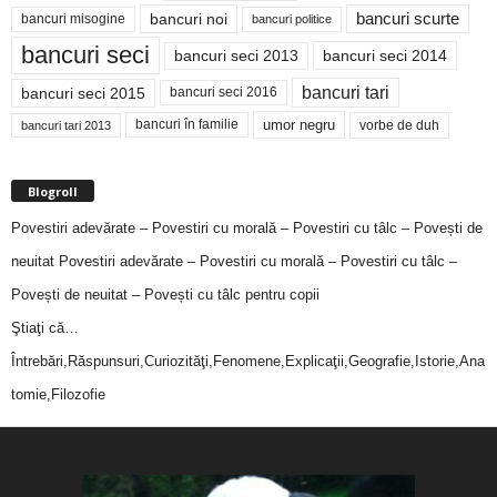
bancuri noi
bancuri scurte
bancuri misogine
bancuri politice
bancuri seci
bancuri seci 2014
bancuri seci 2013
bancuri tari
bancuri seci 2015
bancuri seci 2016
bancuri în familie
umor negru
vorbe de duh
bancuri tari 2013
Blogroll
Povestiri adevărate – Povestiri cu morală – Povestiri cu tâlc – Povești de
neuitat
Povestiri adevărate – Povestiri cu morală – Povestiri cu tâlc –
Povești de neuitat – Povești cu tâlc pentru copii
Ştiaţi că…
Întrebări,Răspunsuri,Curiozităţi,Fenomene,Explicaţii,Geografie,Istorie,Ana
tomie,Filozofie