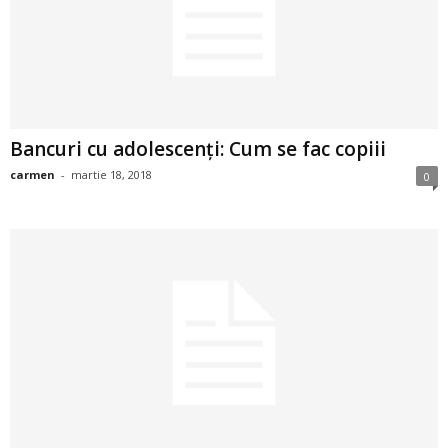
2
3
-
Bancuri cu adolescenți: Cum se fac copiii
B
carmen
-
martie 18, 2018
0
a
n
c
u
l
z