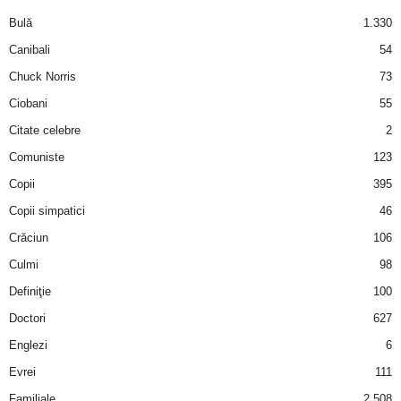
a
Bulă
1.330
i
Canibali
54
Chuck Norris
73
t
Ciobani
55
a
Citate celebre
2
Comuniste
123
r
Copii
395
i
Copii simpatici
46
Crăciun
106
b
Culmi
98
a
Definiţie
100
Doctori
627
n
Englezi
6
c
Evrei
111
Familiale
2.508