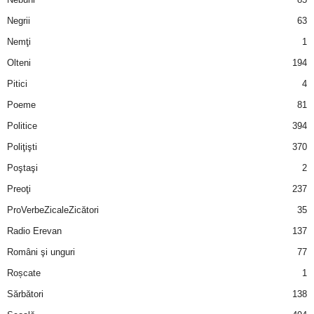
Negrii
63
d
Nemţi
1
e
Olteni
194
Pitici
4
t
Poeme
81
o
Politice
394
Poliţişti
370
p
Poştaşi
2
Preoţi
237
ProVerbeZicaleZicători
35
Radio Erevan
137
Români şi unguri
77
Roșcate
1
Sărbători
138