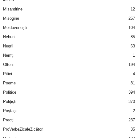
u
Misandrine
12
r
Misogine
257
Moldoveneşti
104
i
Nebuni
85
–
Negrii
63
B
Nemţi
1
Olteni
194
a
Pitici
4
n
Poeme
81
Politice
394
c
Poliţişti
370
u
Poştaşi
2
Preoţi
237
r
ProVerbeZicaleZicători
35
i