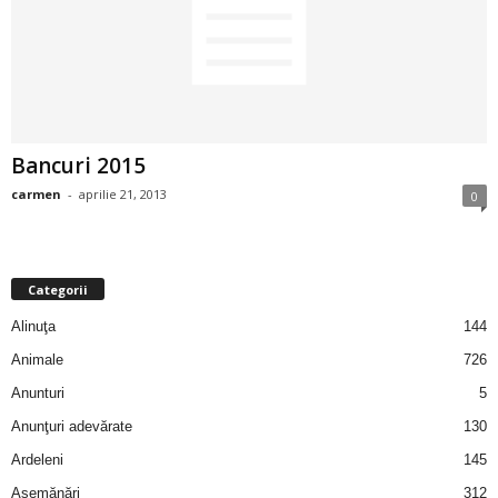
2
3
-
Bancuri 2015
B
carmen
-
aprilie 21, 2013
0
a
n
Categorii
c
Alinuţa
144
Animale
726
u
Anunturi
5
l
Anunţuri adevărate
130
Ardeleni
145
z
Asemănări
312