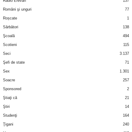
Radio Erevan
137
Români şi unguri
77
d
Roșcate
1
e
Sărbători
138
Şcoală
494
t
Scotieni
115
o
Seci
3.137
Şefi de state
71
p
Sex
1.301
Soacre
257
Sponsored
2
Ştiaţi că
21
Ştiri
14
Studenţi
164
Ţigani
240