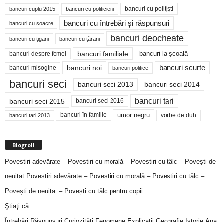
bancuri cu poliţişti
bancuri cuplu 2015
bancuri cu politicieni
bancuri cu întrebări şi răspunsuri
bancuri cu soacre
bancuri deocheate
bancuri cu ţigani
bancuri cu ţărani
bancuri familiale
bancuri despre femei
bancuri la şcoală
bancuri noi
bancuri scurte
bancuri misogine
bancuri politice
bancuri seci
bancuri seci 2014
bancuri seci 2013
bancuri tari
bancuri seci 2015
bancuri seci 2016
bancuri în familie
umor negru
vorbe de duh
bancuri tari 2013
Blogroll
Povestiri adevărate – Povestiri cu morală – Povestiri cu tâlc – Povești de
neuitat
Povestiri adevărate – Povestiri cu morală – Povestiri cu tâlc –
Povești de neuitat – Povești cu tâlc pentru copii
Ştiaţi că…
Întrebări,Răspunsuri,Curiozităţi,Fenomene,Explicaţii,Geografie,Istorie,Ana