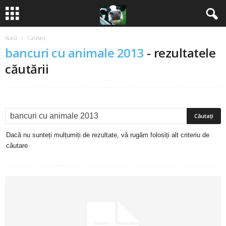
Acasă
Căutați
B
bancuri cu animale 2013
-
rezultatele
a
căutării
n
c
u
Dacă nu sunteți mulțumiți de rezultate, vă rugăm folosiți alt criteriu de
căutare
r
i
2
0