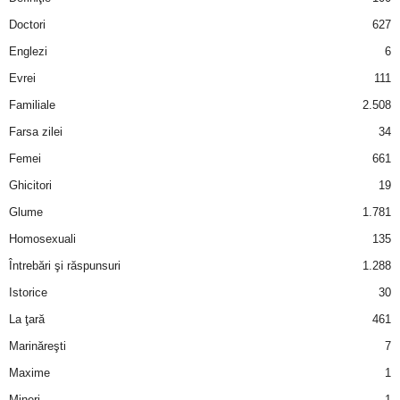
a
Doctori
627
i
Englezi
6
Evrei
111
t
Familiale
2.508
a
Farsa zilei
34
Femei
661
r
Ghicitori
19
i
Glume
1.781
Homosexuali
135
b
Întrebări şi răspunsuri
1.288
a
Istorice
30
La ţară
461
n
Marinăreşti
7
c
Maxime
1
Mineri
1