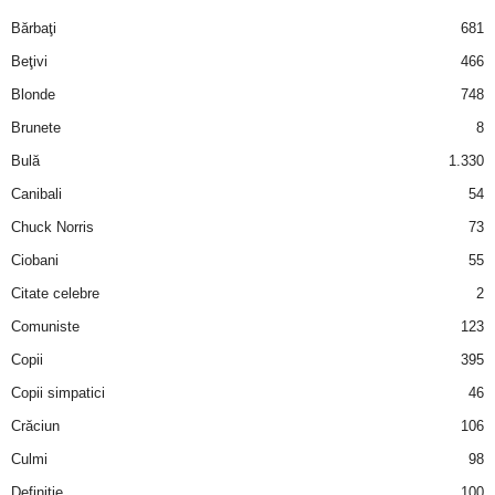
i
Bărbaţi
681
Beţivi
466
l
Blonde
748
e
Brunete
8
Bulă
1.330
i
Canibali
54
–
Chuck Norris
73
Ciobani
55
C
Citate celebre
2
e
Comuniste
123
Copii
395
l
Copii simpatici
46
e
Crăciun
106
m
Culmi
98
Definiţie
100