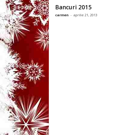
3
Bancuri 2015
carmen
-
aprilie 21, 2013
-
B
a
n
c
u
l
z
i