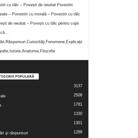
tiri cu tâlc – Povești de neuitat
Povestiri
rate – Povestiri cu morală – Povestiri cu tâlc
ești de neuitat – Povești cu tâlc pentru copii
i că…
bări,Răspunsuri,Curiozităţi,Fenomene,Explicaţii
rafie,Istorie,Anatomie,Filozofie
TEGORIE POPULARĂ
3137
2508
iale
1781
e
1330
1301
1288
ări şi răspunsuri