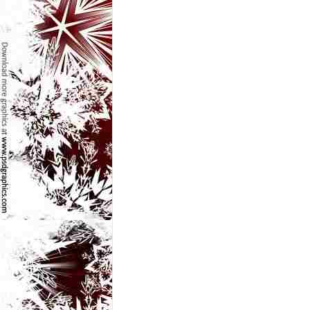
e
t
o
p