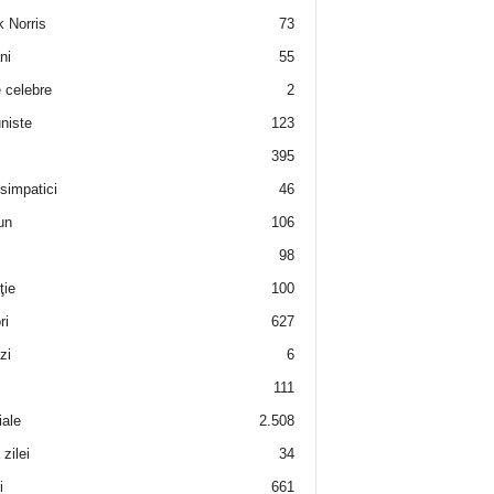
 Norris
73
ni
55
e celebre
2
niste
123
395
 simpatici
46
un
106
98
ţie
100
ri
627
zi
6
111
iale
2.508
zilei
34
i
661