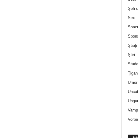
Şefi 
Sex
Soac
Spon
Ştiaţi
Ştiri
Stude
Ţigan
Umor 
Uncat
Ungur
Vampi
Vorbe
Eti