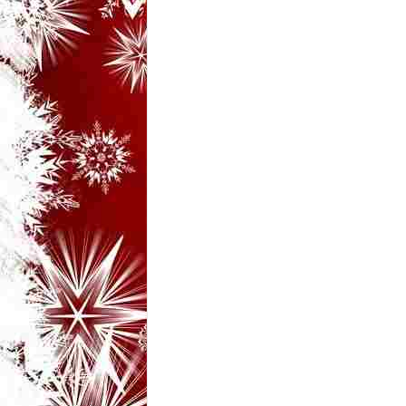
i
–
B
a
n
c
u
r
i
d