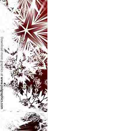
l
e
i
–
C
e
l
e
m
a
i