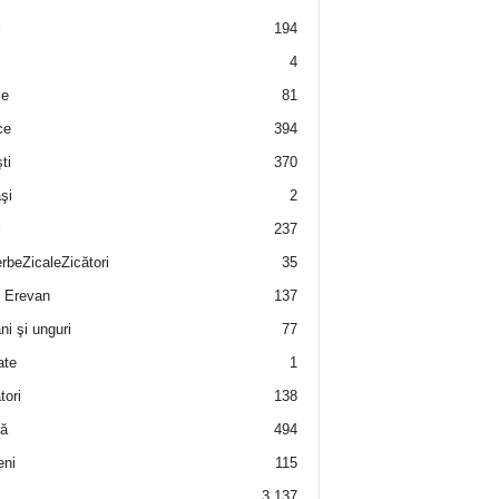
i
194
4
e
81
ce
394
ti
370
şi
2
i
237
rbeZicaleZicători
35
 Erevan
137
i şi unguri
77
ate
1
tori
138
ă
494
eni
115
3.137