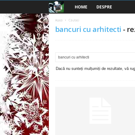
HOME
DESPRE
B
a
Acasă
Căutați
bancuri cu arhitecti
-
re
n
c
u
Dacă nu sunteți mulțumiți de rezultate, vă rugă
r
i
2
0
2