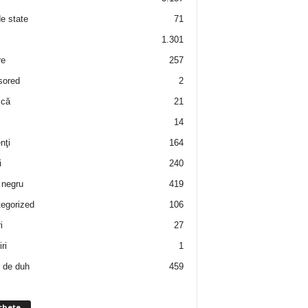
de state
71
1.301
re
257
sored
2
 că
21
14
nţi
164
i
240
negru
419
egorized
106
i
27
ri
1
 de duh
459
chete