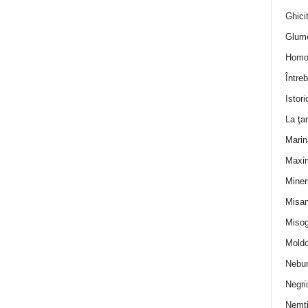
Ghicit
Glum
Homo
Întreb
Istori
La ţa
Marin
Maxi
Miner
Misan
Misog
Moldo
Nebun
Negrii
Nemţ