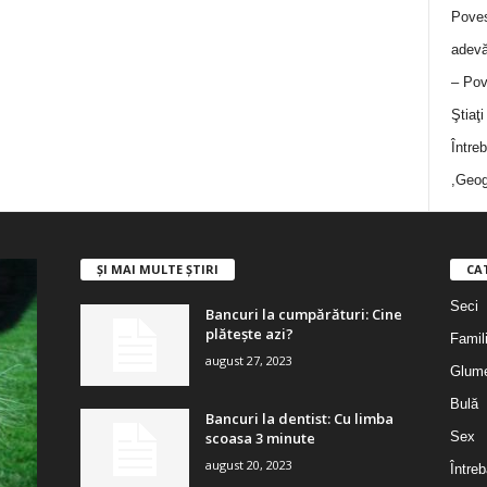
Poves
adevă
– Pov
Ştiaţ
Între
,Geog
ȘI MAI MULTE ȘTIRI
CA
Seci
Bancuri la cumpărături: Cine
plătește azi?
Famil
august 27, 2023
Glum
Bulă
Bancuri la dentist: Cu limba
scoasa 3 minute
Sex
august 20, 2023
Întreb