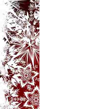
t
a
r
i
b
a
n
c
u
r