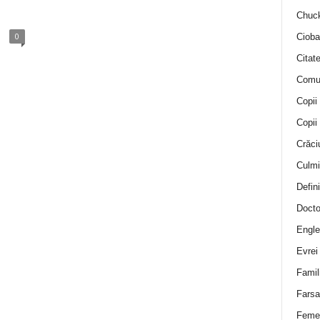
Chuck
0
Cioba
Citat
Comu
Copii
Copii
Crăci
Culmi
Defini
Docto
Engle
Evrei
Famil
Farsa 
Feme