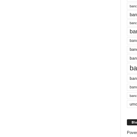
banc
ban
bancu
ba
banc
banc
ban
ba
ban
banc
bancu
umo
Blo
Poves