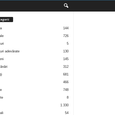
egorii
ţa
144
ale
726
uri
5
uri adevărate
130
eni
145
ănări
312
ţi
681
466
e
748
te
8
1.330
ali
54