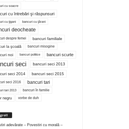
uri cu soacre
curi cu întrebări şi răspunsuri
ri cu ţigani
bancuri cu ţărani
ncuri deocheate
bancuri familiale
uri despre femei
bancuri misogine
uri la şcoală
curi noi
bancuri scurte
bancuri politice
ncuri seci
bancuri seci 2013
curi seci 2014
bancuri seci 2015
bancuri tari
uri seci 2016
bancuri în familie
ri tari 2013
r negru
vorbe de duh
groll
tiri adevărate – Povestiri cu morală –