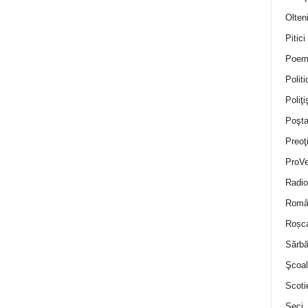
Olten
Pitici
Poem
Politi
Poliţiş
Poşta
Preoţ
ProVe
Radio
Român
Roșc
Sărbă
Şcoal
Scoti
Seci