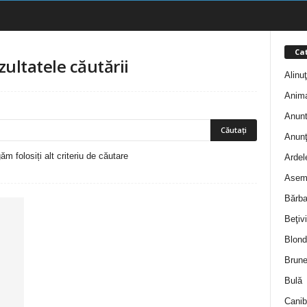
Cat
zultatele căutării
Alinu
Anim
Anunt
Anunţ
m folosiți alt criteriu de căutare
Ardel
Asem
Bărba
Beţivi
Blond
Brune
Bulă
Canib