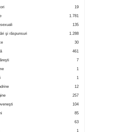
ori
19
e
1.781
sexuali
135
ări şi răspunsuri
1.288
ce
30
ră
461
ăreşti
7
me
1
i
1
drine
12
ine
257
veneşti
104
i
85
63
i
1