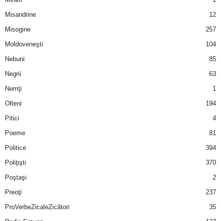
u
Misandrine
12
r
Misogine
257
Moldoveneşti
104
i
Nebuni
85
–
Negrii
63
B
Nemţi
1
Olteni
194
a
Pitici
4
n
Poeme
81
Politice
394
c
Poliţişti
370
u
Poştaşi
2
Preoţi
237
r
ProVerbeZicaleZicători
35
i