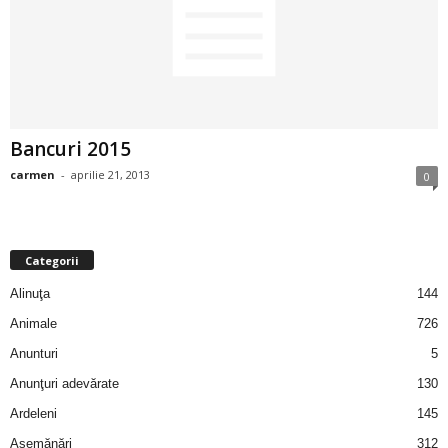
2
3
-
Bancuri 2015
B
carmen
-
aprilie 21, 2013
0
a
n
Categorii
c
Alinuţa
144
Animale
726
u
Anunturi
5
l
Anunţuri adevărate
130
Ardeleni
145
z
Asemănări
312