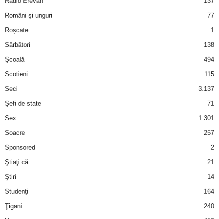
Radio Erevan
137
Români şi unguri
77
d
Roșcate
1
e
Sărbători
138
Şcoală
494
t
Scotieni
115
o
Seci
3.137
Şefi de state
71
p
Sex
1.301
Soacre
257
Sponsored
2
Ştiaţi că
21
Ştiri
14
Studenţi
164
Ţigani
240