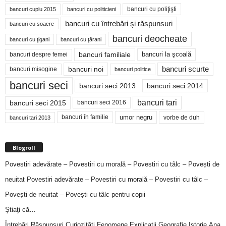
bancuri cu poliţişti
bancuri cuplu 2015
bancuri cu politicieni
bancuri cu întrebări şi răspunsuri
bancuri cu soacre
bancuri deocheate
bancuri cu ţigani
bancuri cu ţărani
bancuri familiale
bancuri despre femei
bancuri la şcoală
bancuri noi
bancuri scurte
bancuri misogine
bancuri politice
bancuri seci
bancuri seci 2014
bancuri seci 2013
bancuri tari
bancuri seci 2015
bancuri seci 2016
bancuri în familie
umor negru
vorbe de duh
bancuri tari 2013
Blogroll
Povestiri adevărate – Povestiri cu morală – Povestiri cu tâlc – Povești de
neuitat
Povestiri adevărate – Povestiri cu morală – Povestiri cu tâlc –
Povești de neuitat – Povești cu tâlc pentru copii
Ştiaţi că…
Întrebări,Răspunsuri,Curiozităţi,Fenomene,Explicaţii,Geografie,Istorie,Ana