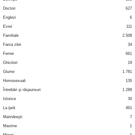
a
Doctori
627
i
Englezi
6
Evrei
111
t
Familiale
2.508
a
Farsa zilei
34
Femei
661
r
Ghicitori
19
i
Glume
1.781
Homosexuali
135
b
Întrebări şi răspunsuri
1.288
a
Istorice
30
La ţară
461
n
Marinăreşti
7
c
Maxime
1
Mineri
1