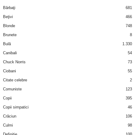
i
Bărbaţi
681
Beţivi
466
l
Blonde
748
e
Brunete
8
Bulă
1.330
i
Canibali
54
–
Chuck Norris
73
Ciobani
55
C
Citate celebre
2
e
Comuniste
123
Copii
395
l
Copii simpatici
46
e
Crăciun
106
m
Culmi
98
Definiţie
100