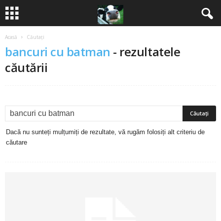
Acasă
Căutați
B
bancuri cu batman
-
rezultatele
a
căutării
n
c
u
Dacă nu sunteți mulțumiți de rezultate, vă rugăm folosiți alt criteriu de
căutare
r
i
2
0