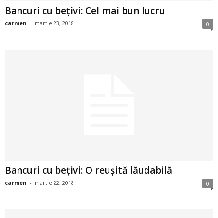
Bancuri cu bețivi: Cel mai bun lucru
i
carmen
-
martie 23, 2018
0
l
e
i
–
C
e
l
Bancuri cu bețivi: O reușită lăudabilă
e
carmen
-
martie 22, 2018
0
m