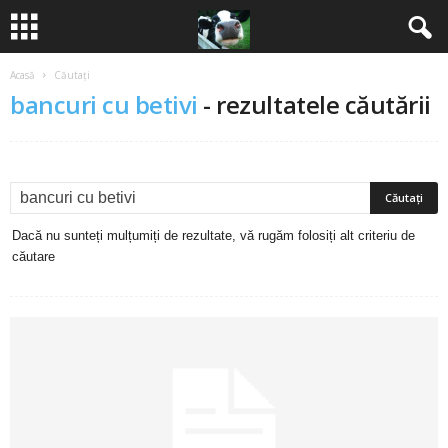
Acasă
Căutați
B
bancuri cu betivi
-
rezultatele căutării
a
n
c
Dacă nu sunteți mulțumiți de rezultate, vă rugăm folosiți alt criteriu de
u
căutare
r
i
2
0