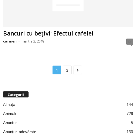
u
r
i
Bancuri cu bețivi: Efectul cafelei
–
carmen
-
martie 3, 2018
0
B
a
1
2
n
c
Categorii
Alinuţa
144
u
Animale
726
r
Anunturi
5
Anunţuri adevărate
130
i