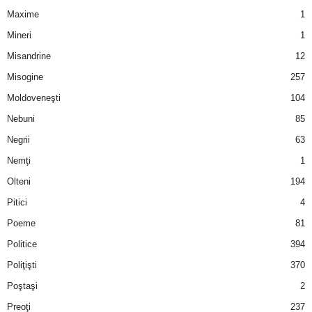
Maxime
1
Mineri
1
Misandrine
12
Misogine
257
Moldoveneşti
104
Nebuni
85
Negrii
63
Nemţi
1
Olteni
194
Pitici
4
Poeme
81
Politice
394
Poliţişti
370
Poştaşi
2
Preoţi
237