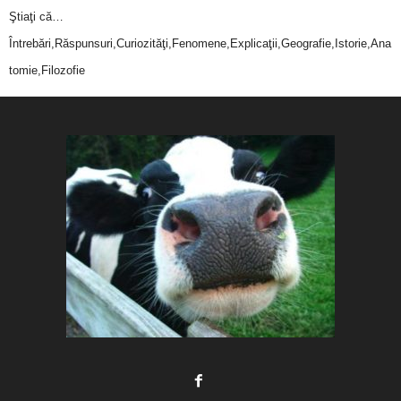
Ştiaţi că…
Întrebări,Răspunsuri,Curiozităţi,Fenomene,Explicaţii,Geografie,Istorie,Ana
tomie,Filozofie