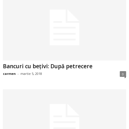
a
i
t
a
r
Bancuri cu bețivi: După petrecere
i
carmen
-
martie 5, 2018
0
b
a
n
c