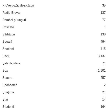
ProVerbeZicaleZicători
35
Radio Erevan
137
Români şi unguri
77
Roșcate
1
Sărbători
138
Şcoală
494
Scotieni
115
Seci
3.137
Şefi de state
71
Sex
1.301
Soacre
257
Sponsored
2
Ştiaţi că
21
Ştiri
14
Studenţi
164