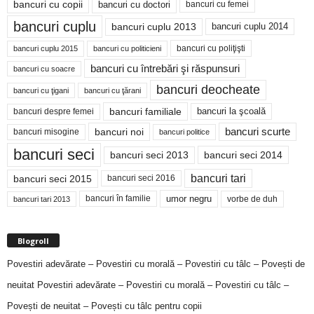
bancuri cu copii
bancuri cu doctori
bancuri cu femei
bancuri cuplu
bancuri cuplu 2014
bancuri cuplu 2013
bancuri cu poliţişti
bancuri cuplu 2015
bancuri cu politicieni
bancuri cu întrebări şi răspunsuri
bancuri cu soacre
bancuri deocheate
bancuri cu ţigani
bancuri cu ţărani
bancuri familiale
bancuri despre femei
bancuri la şcoală
bancuri noi
bancuri scurte
bancuri misogine
bancuri politice
bancuri seci
bancuri seci 2014
bancuri seci 2013
bancuri tari
bancuri seci 2015
bancuri seci 2016
bancuri în familie
umor negru
vorbe de duh
bancuri tari 2013
Blogroll
Povestiri adevărate – Povestiri cu morală – Povestiri cu tâlc – Povești de
neuitat
Povestiri adevărate – Povestiri cu morală – Povestiri cu tâlc –
Povești de neuitat – Povești cu tâlc pentru copii