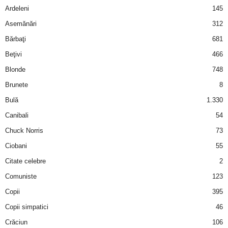
Ardeleni
145
d
Asemănări
312
Bărbaţi
681
e
Beţivi
466
t
Blonde
748
Brunete
8
o
Bulă
1.330
p
Canibali
54
Chuck Norris
73
Ciobani
55
Citate celebre
2
Comuniste
123
Copii
395
Copii simpatici
46
Crăciun
106