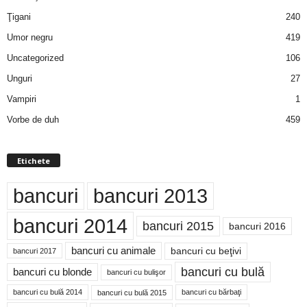
Ţigani
240
Umor negru
419
Uncategorized
106
Unguri
27
Vampiri
1
Vorbe de duh
459
Etichete
bancuri
bancuri 2013
bancuri 2014
bancuri 2015
bancuri 2016
bancuri cu animale
bancuri cu beţivi
bancuri 2017
bancuri cu bulă
bancuri cu blonde
bancuri cu bulişor
bancuri cu bulă 2014
bancuri cu bărbaţi
bancuri cu bulă 2015