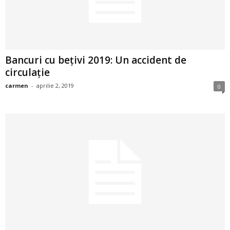
2
3
Bancuri cu bețivi 2019: Un accident de
-
circulație
B
carmen
-
aprilie 2, 2019
0
a
n
c
u
l
z