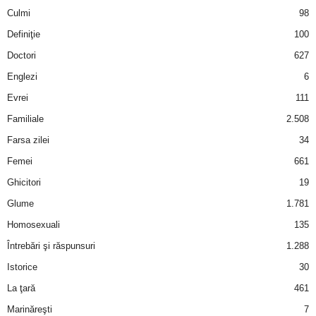
Culmi
98
Definiţie
100
Doctori
627
Englezi
6
Evrei
111
Familiale
2.508
Farsa zilei
34
Femei
661
Ghicitori
19
Glume
1.781
Homosexuali
135
Întrebări şi răspunsuri
1.288
Istorice
30
La ţară
461
Marinăreşti
7