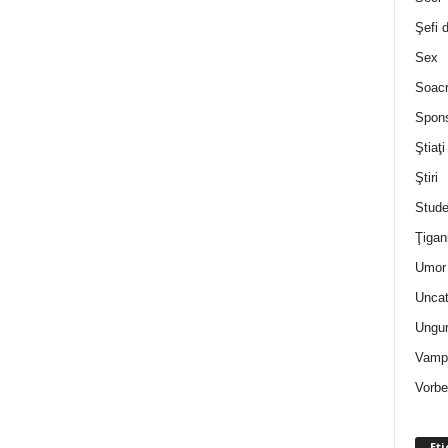
Şefi 
Sex
Soac
Spon
Ştiaţi
Ştiri
Stude
Ţigan
Umor 
Uncat
Ungur
Vampi
Vorbe
Eti