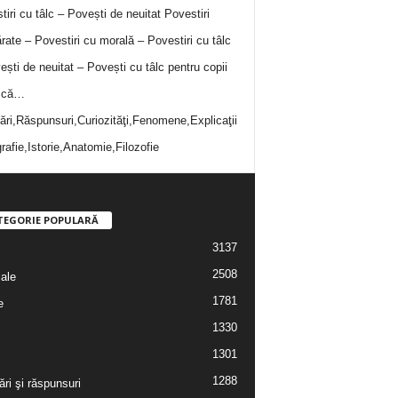
tiri cu tâlc – Povești de neuitat
Povestiri
rate – Povestiri cu morală – Povestiri cu tâlc
ești de neuitat – Povești cu tâlc pentru copii
i că…
bări,Răspunsuri,Curiozităţi,Fenomene,Explicaţii
rafie,Istorie,Anatomie,Filozofie
TEGORIE POPULARĂ
3137
2508
iale
1781
e
1330
1301
1288
ări şi răspunsuri