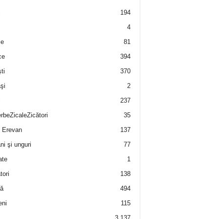
i
194
4
e
81
ce
394
ti
370
şi
2
i
237
rbeZicaleZicători
35
 Erevan
137
i şi unguri
77
ate
1
tori
138
ă
494
eni
115
3.137