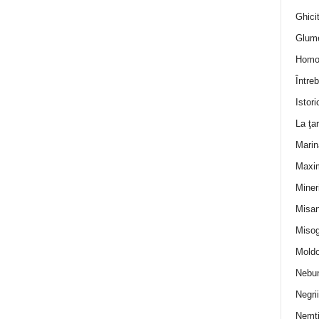
Ghicit
Glum
Homo
Întreb
Istori
La ţa
Marin
Maxi
Miner
Misan
Misog
Moldo
Nebun
Negrii
Nemţ