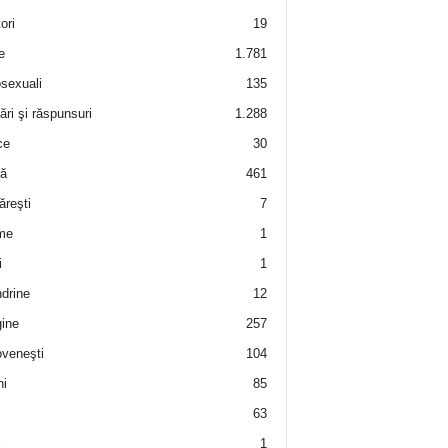
ori
19
e
1.781
sexuali
135
ări şi răspunsuri
1.288
ce
30
ră
461
ăreşti
7
me
1
i
1
drine
12
ine
257
veneşti
104
i
85
63
i
1