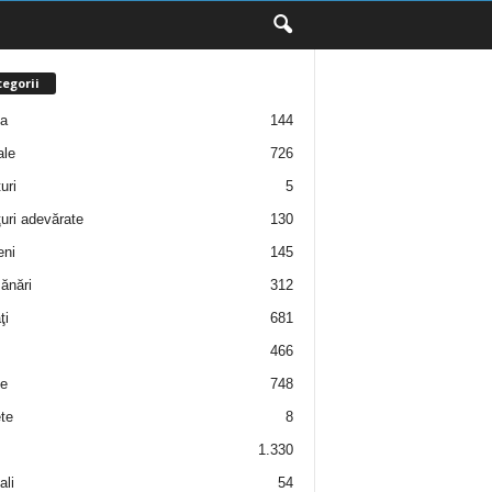
egorii
ţa
144
ale
726
uri
5
uri adevărate
130
eni
145
ănări
312
ţi
681
466
e
748
te
8
1.330
ali
54