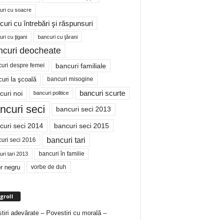
uri cu soacre
curi cu întrebări şi răspunsuri
ri cu ţigani
bancuri cu ţărani
ncuri deocheate
bancuri familiale
uri despre femei
bancuri misogine
uri la şcoală
curi noi
bancuri scurte
bancuri politice
ncuri seci
bancuri seci 2013
curi seci 2014
bancuri seci 2015
bancuri tari
uri seci 2016
bancuri în familie
ri tari 2013
r negru
vorbe de duh
groll
tiri adevărate – Povestiri cu morală –