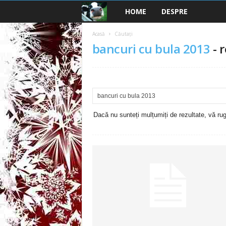
HOME
DESPRE
B
a
Acasă
Căutați
bancuri cu bula 2013
-
r
n
c
u
Dacă nu sunteți mulțumiți de rezultate, vă rugă
r
i
2
0
2