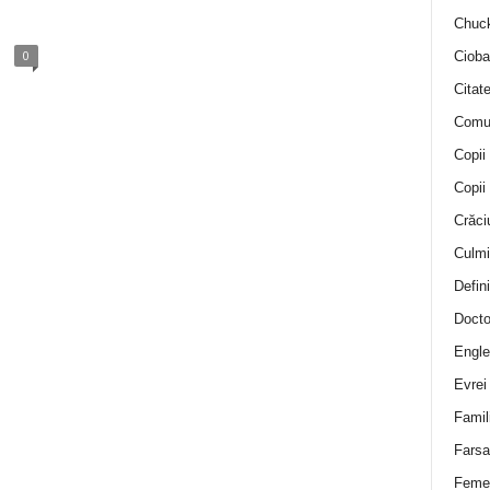
Chuck
0
Cioba
Citat
Comu
Copii
Copii
Crăci
Culmi
Defini
Docto
Engle
Evrei
Famil
Farsa 
Feme