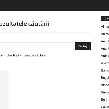
Cat
ezultatele căutării
Alinu
Anim
Anunt
Anunţ
m folosiți alt criteriu de căutare
Ardel
Asem
Bărba
Beţivi
Blond
Brune
Bulă
Canib