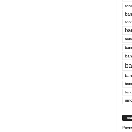
banc
ban
bancu
ba
banc
banc
ban
ba
ban
banc
bancu
umo
Blo
Poves