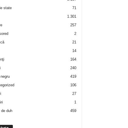
de state
71
1.301
re
257
sored
2
 că
21
14
nţi
164
i
240
negru
419
egorized
106
i
27
ri
1
 de duh
459
chete