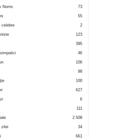
 Norris
73
ni
55
e celebre
2
niste
123
395
 simpatici
46
un
106
98
ţie
100
ri
627
zi
6
111
iale
2.508
zilei
34
i
661