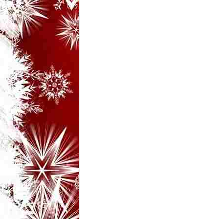
i
–
B
a
n
c
u
r
i
d