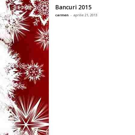
3
Bancuri 2015
carmen
-
aprilie 21, 2013
-
B
a
n
c
u
l
z
i