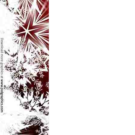
l
e
i
–
C
e
l
e
m
a
i