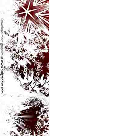
e
t
o
p