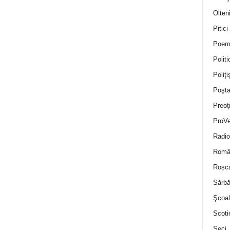
Olten
Pitici
Poem
Politi
Poliţiş
Poşta
Preoţ
ProVe
Radio
Român
Roșc
Sărbă
Şcoal
Scoti
Seci