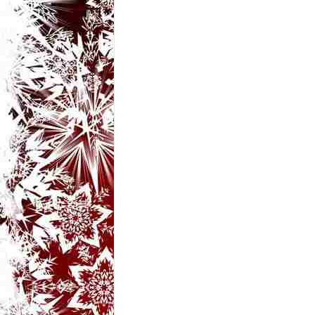
t
a
r
i
b
a
n
c
u
r