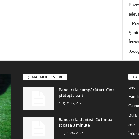
Poves
adevă
– Pov
Ştiaţ
Între
,Geog
ȘI MAI MULTE ȘTIRI
CA
Seci
Bancuri la cumpărături: Cine
plătește azi?
Famil
august 27, 2023
Glum
Bulă
Bancuri la dentist: Cu limba
scoasa 3 minute
Sex
august 20, 2023
Întreb