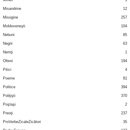
u
Misandrine
12
r
Misogine
257
Moldoveneşti
104
i
Nebuni
85
–
Negrii
63
B
Nemţi
1
Olteni
194
a
Pitici
4
n
Poeme
81
Politice
394
c
Poliţişti
370
u
Poştaşi
2
Preoţi
237
r
ProVerbeZicaleZicători
35
i