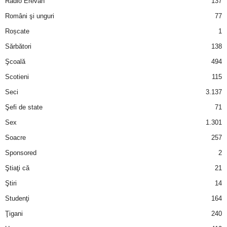
Radio Erevan
137
Români şi unguri
77
d
Roșcate
1
e
Sărbători
138
Şcoală
494
t
Scotieni
115
o
Seci
3.137
Şefi de state
71
p
Sex
1.301
Soacre
257
Sponsored
2
Ştiaţi că
21
Ştiri
14
Studenţi
164
Ţigani
240