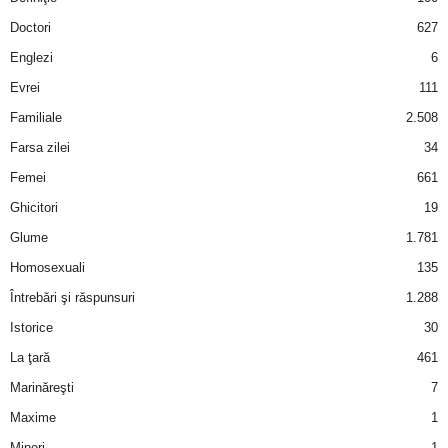
a
Doctori
627
i
Englezi
6
Evrei
111
t
Familiale
2.508
a
Farsa zilei
34
Femei
661
r
Ghicitori
19
i
Glume
1.781
Homosexuali
135
b
Întrebări şi răspunsuri
1.288
a
Istorice
30
La ţară
461
n
Marinăreşti
7
c
Maxime
1
Mineri
1