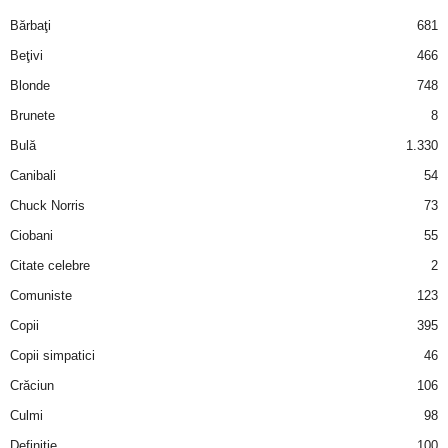
i
Bărbaţi
681
Beţivi
466
l
Blonde
748
e
Brunete
8
Bulă
1.330
i
Canibali
54
–
Chuck Norris
73
Ciobani
55
C
Citate celebre
2
e
Comuniste
123
Copii
395
l
Copii simpatici
46
e
Crăciun
106
m
Culmi
98
Definiţie
100