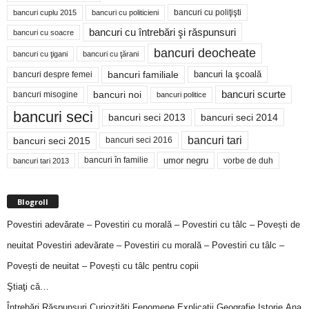
bancuri cu poliţişti
bancuri cuplu 2015
bancuri cu politicieni
bancuri cu întrebări şi răspunsuri
bancuri cu soacre
bancuri deocheate
bancuri cu ţigani
bancuri cu ţărani
bancuri familiale
bancuri despre femei
bancuri la şcoală
bancuri noi
bancuri scurte
bancuri misogine
bancuri politice
bancuri seci
bancuri seci 2014
bancuri seci 2013
bancuri tari
bancuri seci 2015
bancuri seci 2016
bancuri în familie
umor negru
vorbe de duh
bancuri tari 2013
Blogroll
Povestiri adevărate – Povestiri cu morală – Povestiri cu tâlc – Povești de
neuitat
Povestiri adevărate – Povestiri cu morală – Povestiri cu tâlc –
Povești de neuitat – Povești cu tâlc pentru copii
Ştiaţi că…
Întrebări,Răspunsuri,Curiozităţi,Fenomene,Explicaţii,Geografie,Istorie,Ana