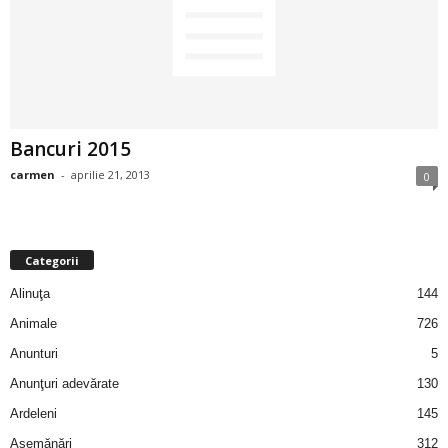
2
3
-
Bancuri 2015
B
carmen
-
aprilie 21, 2013
0
a
n
Categorii
c
Alinuţa
144
Animale
726
u
Anunturi
5
l
Anunţuri adevărate
130
Ardeleni
145
z
Asemănări
312