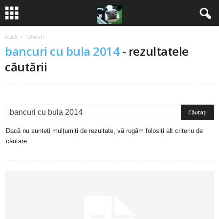
Acasă
Căutați
B
bancuri cu bula 2014
-
rezultatele
a
căutării
n
c
u
Dacă nu sunteți mulțumiți de rezultate, vă rugăm folosiți alt criteriu de
căutare
r
i
2
0