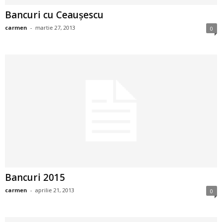
i
Bancuri cu Ceauşescu
carmen
-
martie 27, 2013
0
l
e
i
–
C
e
l
Bancuri 2015
e
carmen
-
aprilie 21, 2013
0
m