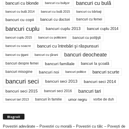
bancuri cu bulă
bancuri cu blonde
bancuri cu bulişor
bancuri cu bulă 2014
bancuri cu bărbaţi
bancuri cu bulă 2015
bancuri cu copii
bancuri cu doctori
bancuri cu femei
bancuri cuplu
bancuri cuplu 2014
bancuri cuplu 2013
bancuri cu poliţişti
bancuri cuplu 2015
bancuri cu politicieni
bancuri cu întrebări şi răspunsuri
bancuri cu soacre
bancuri deocheate
bancuri cu ţigani
bancuri cu ţărani
bancuri familiale
bancuri despre femei
bancuri la şcoală
bancuri noi
bancuri scurte
bancuri misogine
bancuri politice
bancuri seci
bancuri seci 2014
bancuri seci 2013
bancuri tari
bancuri seci 2015
bancuri seci 2016
bancuri în familie
umor negru
vorbe de duh
bancuri tari 2013
Blogroll
Povestiri adevărate – Povestiri cu morală – Povestiri cu tâlc – Povești de