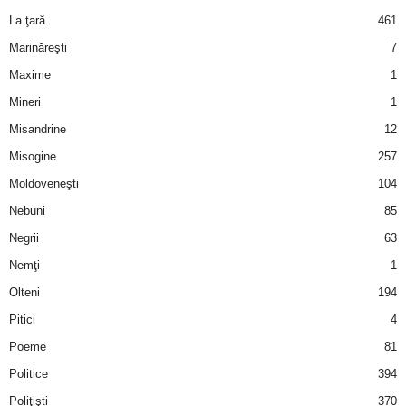
La ţară
461
Marinăreşti
7
Maxime
1
Mineri
1
Misandrine
12
Misogine
257
Moldoveneşti
104
Nebuni
85
Negrii
63
Nemţi
1
Olteni
194
Pitici
4
Poeme
81
Politice
394
Poliţişti
370