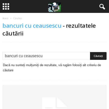
Acasă
Căutați
B
bancuri cu ceausescu
-
rezultatele
a
căutării
n
c
u
Dacă nu sunteți mulțumiți de rezultate, vă rugăm folosiți alt criteriu de
căutare
r
i
2
0