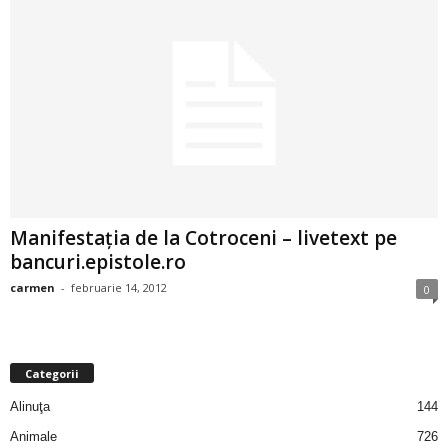
a
i
t
a
r
i
Manifestaţia de la Cotroceni – livetext pe
bancuri.epistole.ro
b
carmen
-
februarie 14, 2012
0
a
n
Categorii
Alinuţa
144
c
Animale
726