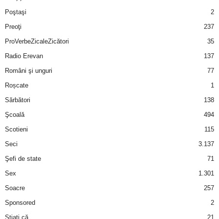
Poştaşi
2
Preoţi
237
ProVerbeZicaleZicători
35
Radio Erevan
137
Români şi unguri
77
Roșcate
1
Sărbători
138
Şcoală
494
Scotieni
115
Seci
3.137
Şefi de state
71
Sex
1.301
Soacre
257
Sponsored
2
Ştiaţi că
21