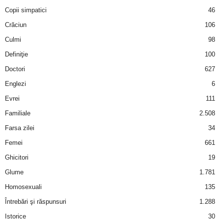
Copii simpatici
46
d
Crăciun
106
Culmi
98
e
Definiţie
100
t
Doctori
627
Englezi
6
o
Evrei
111
p
Familiale
2.508
Farsa zilei
34
Femei
661
Ghicitori
19
Glume
1.781
Homosexuali
135
Întrebări şi răspunsuri
1.288
Istorice
30