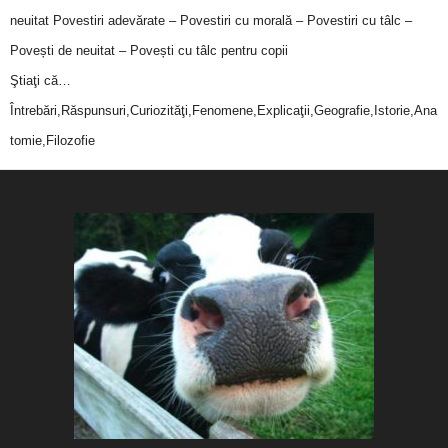
neuitat
Povestiri adevărate – Povestiri cu morală – Povestiri cu tâlc –
Povești de neuitat – Povești cu tâlc pentru copii
Ştiaţi că…
Întrebări,Răspunsuri,Curiozităţi,Fenomene,Explicaţii,Geografie,Istorie,Ana
tomie,Filozofie