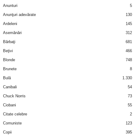
u
Anunturi
5
r
Anunţuri adevărate
130
Ardeleni
145
i
Asemănări
312
–
Bărbaţi
681
Beţivi
466
B
Blonde
748
a
Brunete
8
Bulă
1.330
n
Canibali
54
c
Chuck Norris
73
Ciobani
55
u
Citate celebre
2
r
Comuniste
123
Copii
395
i