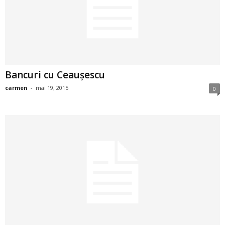
2
3
-
Bancuri cu Ceauşescu
B
carmen
-
mai 19, 2015
0
a
n
c
u
l
z