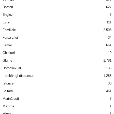
a
Doctori
627
i
Englezi
6
Evrei
111
t
Familiale
2.508
a
Farsa zilei
34
Femei
661
r
Ghicitori
19
i
Glume
1.781
Homosexuali
135
b
Întrebări şi răspunsuri
1.288
a
Istorice
30
La ţară
461
n
Marinăreşti
7
c
Maxime
1
Mineri
1