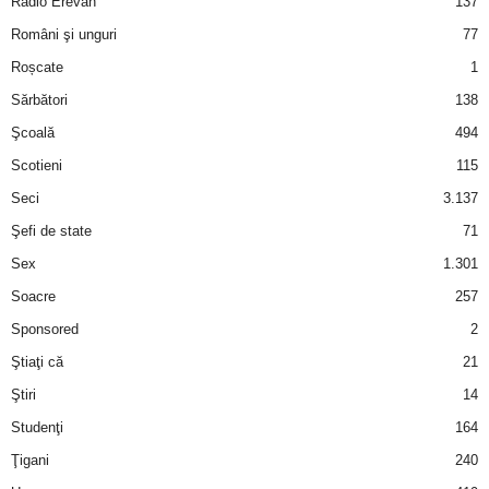
Radio Erevan
137
Români şi unguri
77
d
Roșcate
1
e
Sărbători
138
Şcoală
494
t
Scotieni
115
o
Seci
3.137
Şefi de state
71
p
Sex
1.301
Soacre
257
Sponsored
2
Ştiaţi că
21
Ştiri
14
Studenţi
164
Ţigani
240