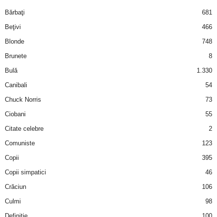
i
Bărbaţi
681
Beţivi
466
l
Blonde
748
e
Brunete
8
Bulă
1.330
i
Canibali
54
–
Chuck Norris
73
Ciobani
55
C
Citate celebre
2
e
Comuniste
123
Copii
395
l
Copii simpatici
46
e
Crăciun
106
m
Culmi
98
Definiţie
100