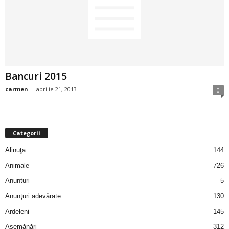
2
3
-
Bancuri 2015
B
carmen
-
aprilie 21, 2013
0
a
n
Categorii
c
Alinuţa
144
Animale
726
u
Anunturi
5
l
Anunţuri adevărate
130
Ardeleni
145
z
Asemănări
312