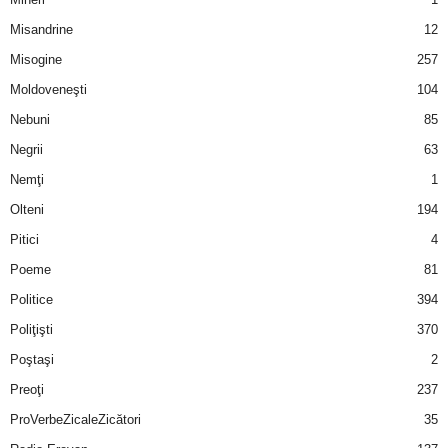
u
Misandrine
12
r
Misogine
257
Moldoveneşti
104
i
Nebuni
85
–
Negrii
63
B
Nemţi
1
Olteni
194
a
Pitici
4
n
Poeme
81
Politice
394
c
Poliţişti
370
u
Poştaşi
2
Preoţi
237
r
ProVerbeZicaleZicători
35
i