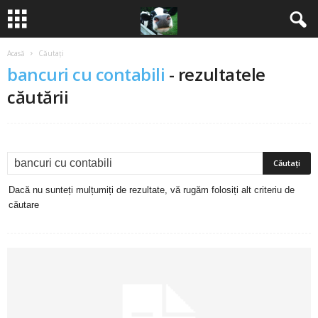
Acasă
Căutați
B
bancuri cu contabili
-
rezultatele
a
căutării
n
c
u
Dacă nu sunteți mulțumiți de rezultate, vă rugăm folosiți alt criteriu de
căutare
r
i
2
0