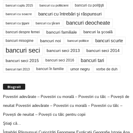
bancuri cu poliţişti
bancuri cuplu 2015
bancuri cu politicieni
bancuri cu întrebări şi răspunsuri
bancuri cu soacre
bancuri deocheate
bancuri cu ţigani
bancuri cu ţărani
bancuri familiale
bancuri despre femei
bancuri la şcoală
bancuri noi
bancuri scurte
bancuri misogine
bancuri politice
bancuri seci
bancuri seci 2014
bancuri seci 2013
bancuri tari
bancuri seci 2015
bancuri seci 2016
bancuri în familie
umor negru
vorbe de duh
bancuri tari 2013
Blogroll
Povestiri adevărate – Povestiri cu morală – Povestiri cu tâlc – Povești de
neuitat
Povestiri adevărate – Povestiri cu morală – Povestiri cu tâlc –
Povești de neuitat – Povești cu tâlc pentru copii
Ştiaţi că…
Întrebări,Răspunsuri,Curiozităţi,Fenomene,Explicaţii,Geografie,Istorie,Ana