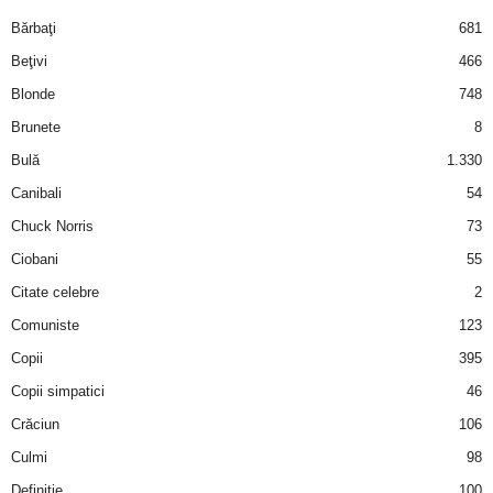
i
Bărbaţi
681
Beţivi
466
l
Blonde
748
e
Brunete
8
Bulă
1.330
i
Canibali
54
–
Chuck Norris
73
Ciobani
55
C
Citate celebre
2
e
Comuniste
123
Copii
395
l
Copii simpatici
46
e
Crăciun
106
m
Culmi
98
Definiţie
100