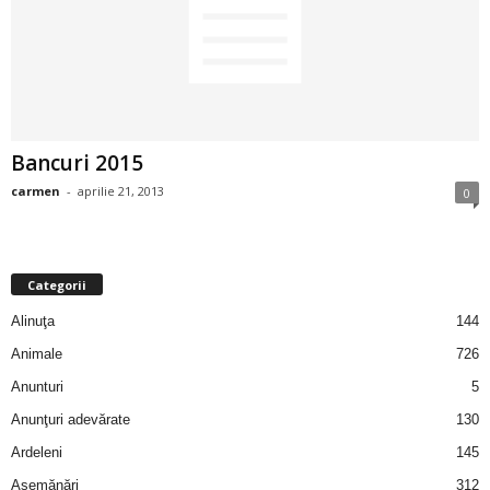
2
3
-
Bancuri 2015
B
carmen
-
aprilie 21, 2013
0
a
n
Categorii
c
Alinuţa
144
Animale
726
u
Anunturi
5
l
Anunţuri adevărate
130
Ardeleni
145
z
Asemănări
312