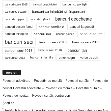
bancuri cu poliţişti
bancuri cuplu 2015
bancuri cu politicieni
bancuri cu întrebări şi răspunsuri
bancuri cu soacre
bancuri deocheate
bancuri cu ţigani
bancuri cu ţărani
bancuri familiale
bancuri despre femei
bancuri la şcoală
bancuri noi
bancuri scurte
bancuri misogine
bancuri politice
bancuri seci
bancuri seci 2014
bancuri seci 2013
bancuri tari
bancuri seci 2015
bancuri seci 2016
bancuri în familie
umor negru
vorbe de duh
bancuri tari 2013
Blogroll
Povestiri adevărate – Povestiri cu morală – Povestiri cu tâlc – Povești de
neuitat
Povestiri adevărate – Povestiri cu morală – Povestiri cu tâlc –
Povești de neuitat – Povești cu tâlc pentru copii
Ştiaţi că…
Întrebări,Răspunsuri,Curiozităţi,Fenomene,Explicaţii,Geografie,Istorie,Ana