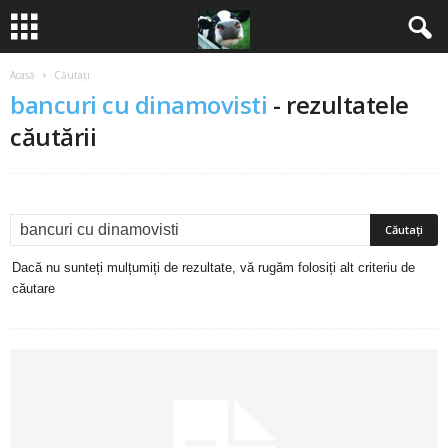
Acasă
Căutați
B
bancuri cu dinamovisti
-
rezultatele
a
căutării
n
c
u
Dacă nu sunteți mulțumiți de rezultate, vă rugăm folosiți alt criteriu de
căutare
r
i
2
0