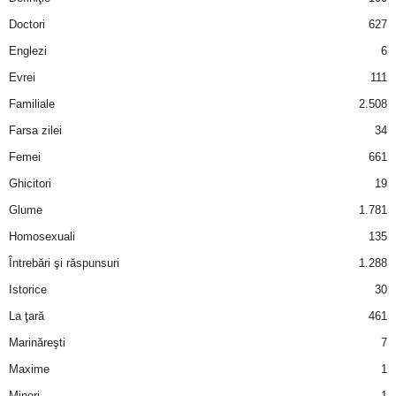
a
Doctori
627
i
Englezi
6
Evrei
111
t
Familiale
2.508
a
Farsa zilei
34
Femei
661
r
Ghicitori
19
i
Glume
1.781
Homosexuali
135
b
Întrebări şi răspunsuri
1.288
a
Istorice
30
La ţară
461
n
Marinăreşti
7
c
Maxime
1
Mineri
1