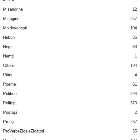
u
Misandrine
12
r
Misogine
257
Moldoveneşti
104
i
Nebuni
85
–
Negrii
63
B
Nemţi
1
Olteni
194
a
Pitici
4
n
Poeme
81
Politice
394
c
Poliţişti
370
u
Poştaşi
2
Preoţi
237
r
ProVerbeZicaleZicători
35
i