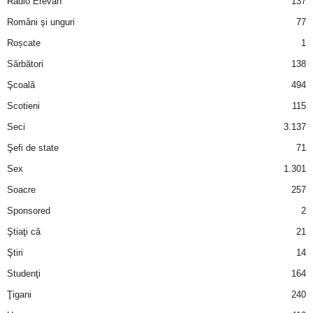
Radio Erevan
137
Români şi unguri
77
d
Roșcate
1
e
Sărbători
138
Şcoală
494
t
Scotieni
115
o
Seci
3.137
Şefi de state
71
p
Sex
1.301
Soacre
257
Sponsored
2
Ştiaţi că
21
Ştiri
14
Studenţi
164
Ţigani
240