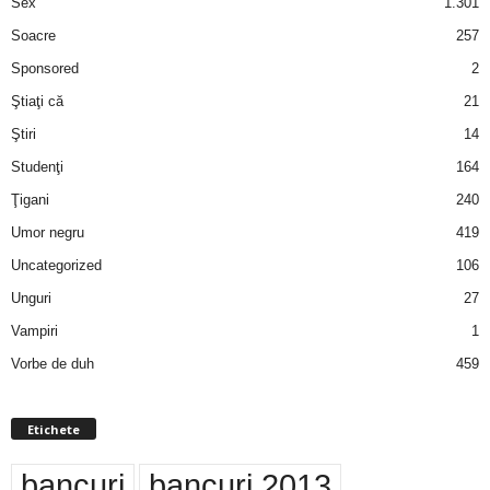
Sex
1.301
Soacre
257
Sponsored
2
Ştiaţi că
21
Ştiri
14
Studenţi
164
Ţigani
240
Umor negru
419
Uncategorized
106
Unguri
27
Vampiri
1
Vorbe de duh
459
Etichete
bancuri
bancuri 2013