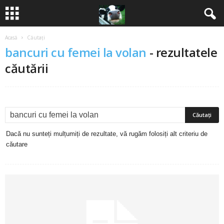
Acasă
Căutați
B
bancuri cu femei la volan
-
rezultatele
a
căutării
n
c
u
Dacă nu sunteți mulțumiți de rezultate, vă rugăm folosiți alt criteriu de
căutare
r
i
2
0