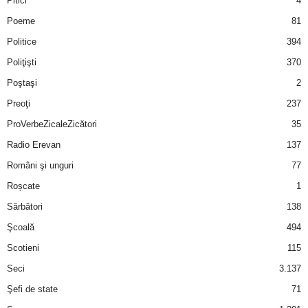
Pitici
4
Poeme
81
Politice
394
Poliţişti
370
Poştaşi
2
Preoţi
237
ProVerbeZicaleZicători
35
Radio Erevan
137
Români şi unguri
77
Roșcate
1
Sărbători
138
Şcoală
494
Scotieni
115
Seci
3.137
Şefi de state
71