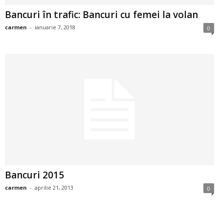
i
Bancuri în trafic: Bancuri cu femei la volan
carmen
-
ianuarie 7, 2018
0
l
e
i
–
C
e
l
Bancuri 2015
e
carmen
-
aprilie 21, 2013
0
m