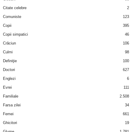
u
Citate celebre
2
r
Comuniste
123
Copii
395
i
Copii simpatici
46
–
Crăciun
106
Culmi
98
B
Definiţie
100
a
Doctori
627
Englezi
6
n
Evrei
111
c
Familiale
2.508
u
Farsa zilei
34
Femei
661
r
Ghicitori
19
i
Glume
1.781