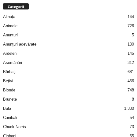
a
Categorii
Alinuţa
144
i
Animale
726
t
Anunturi
5
a
Anunţuri adevărate
130
Ardeleni
145
r
Asemănări
312
i
Bărbaţi
681
Beţivi
466
b
Blonde
748
a
Brunete
8
Bulă
1.330
n
Canibali
54
c
Chuck Norris
73
Ciobani
55