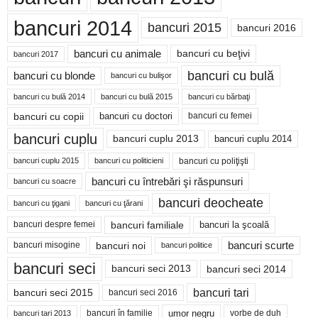
bancuri 2014
bancuri 2015
bancuri 2016
bancuri cu animale
bancuri cu beţivi
bancuri 2017
bancuri cu bulă
bancuri cu blonde
bancuri cu bulişor
bancuri cu bulă 2014
bancuri cu bărbaţi
bancuri cu bulă 2015
bancuri cu copii
bancuri cu doctori
bancuri cu femei
bancuri cuplu
bancuri cuplu 2014
bancuri cuplu 2013
bancuri cu poliţişti
bancuri cuplu 2015
bancuri cu politicieni
bancuri cu întrebări şi răspunsuri
bancuri cu soacre
bancuri deocheate
bancuri cu ţigani
bancuri cu ţărani
bancuri familiale
bancuri despre femei
bancuri la şcoală
bancuri noi
bancuri scurte
bancuri misogine
bancuri politice
bancuri seci
bancuri seci 2014
bancuri seci 2013
bancuri tari
bancuri seci 2015
bancuri seci 2016
bancuri în familie
umor negru
vorbe de duh
bancuri tari 2013