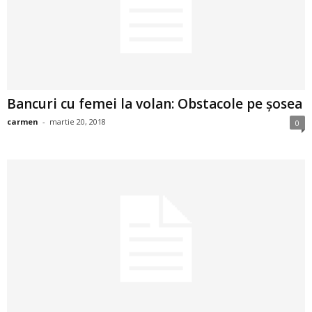
2
3
-
Bancuri cu femei la volan: Obstacole pe șosea
B
carmen
-
martie 20, 2018
0
a
n
c
u
l
z