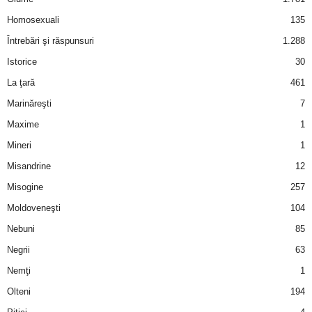
Homosexuali
135
d
Întrebări şi răspunsuri
1.288
e
Istorice
30
La ţară
461
t
Marinăreşti
7
o
Maxime
1
Mineri
1
p
Misandrine
12
Misogine
257
Moldoveneşti
104
Nebuni
85
Negrii
63
Nemţi
1
Olteni
194