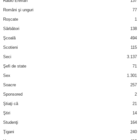
Radio Erevan
137
Români şi unguri
77
d
Roșcate
1
e
Sărbători
138
Şcoală
494
t
Scotieni
115
o
Seci
3.137
Şefi de state
71
p
Sex
1.301
Soacre
257
Sponsored
2
Ştiaţi că
21
Ştiri
14
Studenţi
164
Ţigani
240