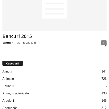
2
3
-
Bancuri 2015
B
carmen
-
aprilie 21, 2013
0
a
n
Categorii
c
Alinuţa
144
Animale
726
u
Anunturi
5
l
Anunţuri adevărate
130
Ardeleni
145
z
Asemănări
312