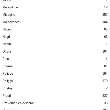
u
Misandrine
12
r
Misogine
257
Moldoveneşti
104
i
Nebuni
85
–
Negrii
63
B
Nemţi
1
Olteni
194
a
Pitici
4
n
Poeme
81
Politice
394
c
Poliţişti
370
u
Poştaşi
2
Preoţi
237
r
ProVerbeZicaleZicători
35
i