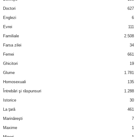
a
Doctori
627
i
Englezi
6
Evrei
111
t
Familiale
2.508
a
Farsa zilei
34
Femei
661
r
Ghicitori
19
i
Glume
1.781
Homosexuali
135
b
Întrebări şi răspunsuri
1.288
a
Istorice
30
La ţară
461
n
Marinăreşti
7
c
Maxime
1
Mineri
1