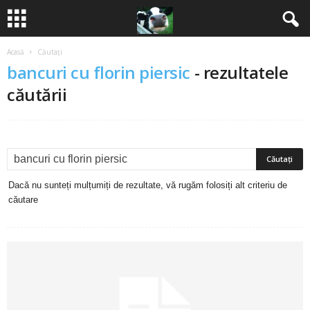
Acasă
Căutați
B
bancuri cu florin piersic
-
rezultatele
a
căutării
n
c
u
Dacă nu sunteți mulțumiți de rezultate, vă rugăm folosiți alt criteriu de
căutare
r
i
2
0