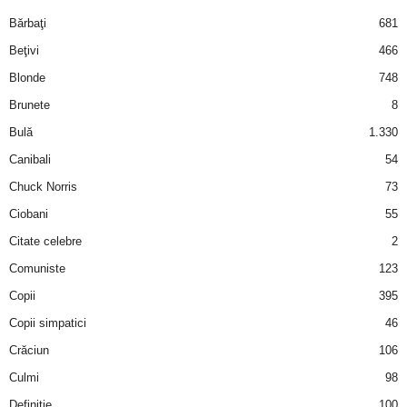
i
Bărbaţi
681
Beţivi
466
l
Blonde
748
e
Brunete
8
Bulă
1.330
i
Canibali
54
–
Chuck Norris
73
Ciobani
55
C
Citate celebre
2
e
Comuniste
123
Copii
395
l
Copii simpatici
46
e
Crăciun
106
m
Culmi
98
Definiţie
100