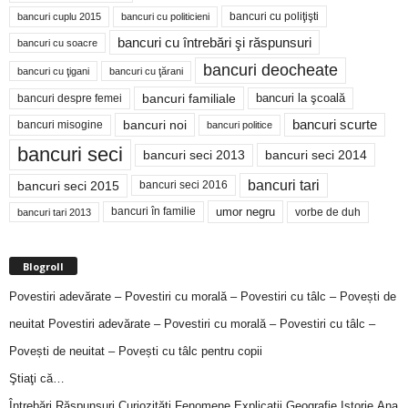
bancuri cu poliţişti
bancuri cuplu 2015
bancuri cu politicieni
bancuri cu întrebări şi răspunsuri
bancuri cu soacre
bancuri deocheate
bancuri cu ţigani
bancuri cu ţărani
bancuri familiale
bancuri despre femei
bancuri la şcoală
bancuri noi
bancuri scurte
bancuri misogine
bancuri politice
bancuri seci
bancuri seci 2014
bancuri seci 2013
bancuri tari
bancuri seci 2015
bancuri seci 2016
bancuri în familie
umor negru
vorbe de duh
bancuri tari 2013
Blogroll
Povestiri adevărate – Povestiri cu morală – Povestiri cu tâlc – Povești de
neuitat
Povestiri adevărate – Povestiri cu morală – Povestiri cu tâlc –
Povești de neuitat – Povești cu tâlc pentru copii
Ştiaţi că…
Întrebări,Răspunsuri,Curiozităţi,Fenomene,Explicaţii,Geografie,Istorie,Ana