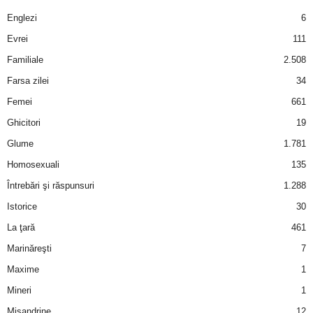
a
Englezi
6
i
Evrei
111
Familiale
2.508
t
Farsa zilei
34
a
Femei
661
Ghicitori
19
r
Glume
1.781
i
Homosexuali
135
Întrebări şi răspunsuri
1.288
b
Istorice
30
a
La ţară
461
Marinăreşti
7
n
Maxime
1
c
Mineri
1
Misandrine
12