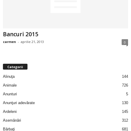
2
3
Bancuri 2015
-
carmen
-
aprilie 21, 2013
0
B
a
Categorii
n
Alinuţa
144
c
Animale
726
Anunturi
5
u
Anunţuri adevărate
130
l
Ardeleni
145
Asemănări
312
z
Bărbaţi
681