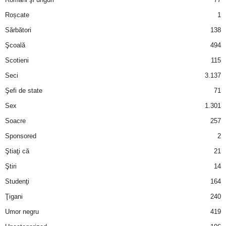
Roșcate
1
d
Sărbători
138
e
Şcoală
494
Scotieni
115
t
Seci
3.137
o
Şefi de state
71
Sex
1.301
p
Soacre
257
Sponsored
2
Ştiaţi că
21
Ştiri
14
Studenţi
164
Ţigani
240
Umor negru
419