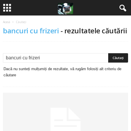
Acasă
Căutați
B
bancuri cu frizeri
-
rezultatele căutării
a
n
c
Dacă nu sunteți mulțumiți de rezultate, vă rugăm folosiți alt criteriu de
u
căutare
r
i
2
0