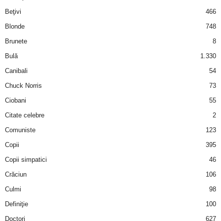
i
Beţivi
466
Blonde
748
l
Brunete
8
e
Bulă
1.330
Canibali
54
i
Chuck Norris
73
–
Ciobani
55
Citate celebre
2
C
Comuniste
123
e
Copii
395
Copii simpatici
46
l
Crăciun
106
e
Culmi
98
Definiţie
100
m
Doctori
627