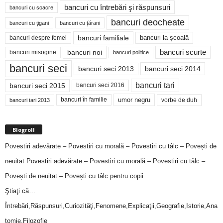
bancuri cu întrebări şi răspunsuri
bancuri cu soacre
bancuri deocheate
bancuri cu ţigani
bancuri cu ţărani
bancuri familiale
bancuri despre femei
bancuri la şcoală
bancuri noi
bancuri scurte
bancuri misogine
bancuri politice
bancuri seci
bancuri seci 2014
bancuri seci 2013
bancuri tari
bancuri seci 2015
bancuri seci 2016
bancuri în familie
umor negru
vorbe de duh
bancuri tari 2013
Blogroll
Povestiri adevărate – Povestiri cu morală – Povestiri cu tâlc – Povești de
neuitat
Povestiri adevărate – Povestiri cu morală – Povestiri cu tâlc –
Povești de neuitat – Povești cu tâlc pentru copii
Ştiaţi că…
Întrebări,Răspunsuri,Curiozităţi,Fenomene,Explicaţii,Geografie,Istorie,Ana
tomie,Filozofie