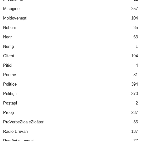
u
Misogine
257
r
Moldoveneşti
104
Nebuni
85
i
Negrii
63
–
Nemţi
1
Olteni
194
B
Pitici
4
a
Poeme
81
n
Politice
394
Poliţişti
370
c
Poştaşi
2
u
Preoţi
237
ProVerbeZicaleZicători
35
r
Radio Erevan
137
i
Români şi unguri
77