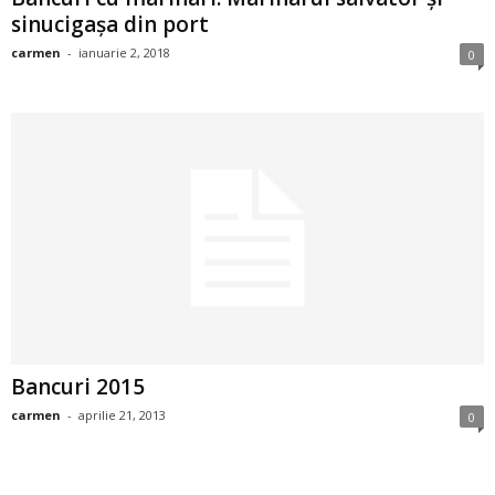
sinucigașa din port
i
carmen
-
ianuarie 2, 2018
0
l
e
i
–
C
e
l
Bancuri 2015
e
carmen
-
aprilie 21, 2013
0
m