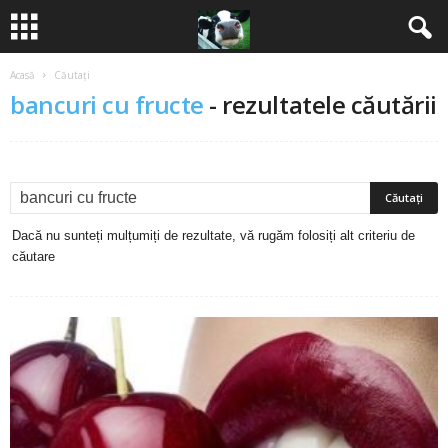
Acasă
Căutați
B
bancuri cu fructe
-
rezultatele căutării
a
n
c
Dacă nu sunteți mulțumiți de rezultate, vă rugăm folosiți alt criteriu de
u
căutare
r
i
2
0