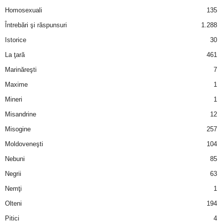
Homosexuali
135
d
Întrebări şi răspunsuri
1.288
Istorice
30
e
La ţară
461
t
Marinăreşti
7
Maxime
1
o
Mineri
1
p
Misandrine
12
Misogine
257
Moldoveneşti
104
Nebuni
85
Negrii
63
Nemţi
1
Olteni
194
Pitici
4