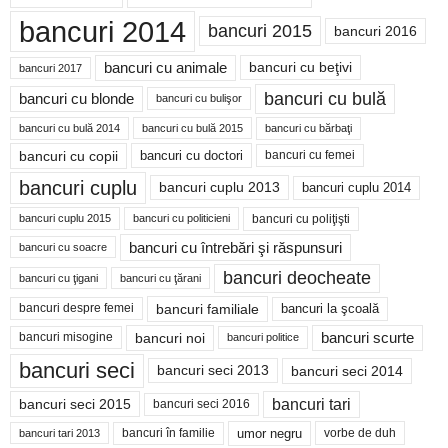
bancuri 2014
bancuri 2015
bancuri 2016
bancuri cu animale
bancuri cu beţivi
bancuri 2017
bancuri cu bulă
bancuri cu blonde
bancuri cu bulişor
bancuri cu bulă 2014
bancuri cu bărbaţi
bancuri cu bulă 2015
bancuri cu copii
bancuri cu doctori
bancuri cu femei
bancuri cuplu
bancuri cuplu 2014
bancuri cuplu 2013
bancuri cu poliţişti
bancuri cuplu 2015
bancuri cu politicieni
bancuri cu întrebări şi răspunsuri
bancuri cu soacre
bancuri deocheate
bancuri cu ţigani
bancuri cu ţărani
bancuri familiale
bancuri despre femei
bancuri la şcoală
bancuri noi
bancuri scurte
bancuri misogine
bancuri politice
bancuri seci
bancuri seci 2014
bancuri seci 2013
bancuri tari
bancuri seci 2015
bancuri seci 2016
bancuri în familie
umor negru
vorbe de duh
bancuri tari 2013