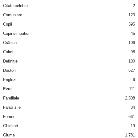
u
Citate celebre
2
r
Comuniste
123
Copii
395
i
Copii simpatici
46
–
Crăciun
106
Culmi
98
B
Definiţie
100
a
Doctori
627
Englezi
6
n
Evrei
111
c
Familiale
2.508
Farsa zilei
34
u
Femei
661
r
Ghicitori
19
Glume
1.781
i