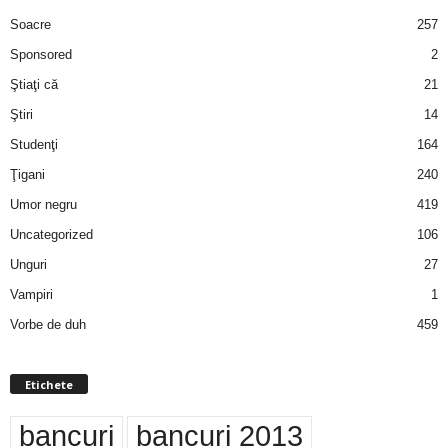
Soacre
257
Sponsored
2
Ştiaţi că
21
Ştiri
14
Studenţi
164
Ţigani
240
Umor negru
419
Uncategorized
106
Unguri
27
Vampiri
1
Vorbe de duh
459
Etichete
bancuri
bancuri 2013