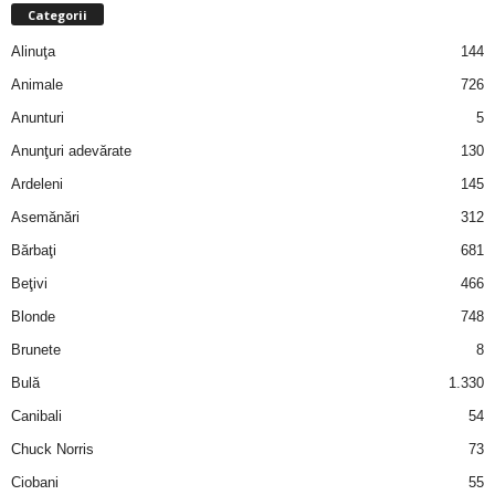
a
Categorii
Alinuţa
144
i
Animale
726
t
Anunturi
5
Anunţuri adevărate
130
a
Ardeleni
145
r
Asemănări
312
Bărbaţi
681
i
Beţivi
466
b
Blonde
748
Brunete
8
a
Bulă
1.330
n
Canibali
54
Chuck Norris
73
c
Ciobani
55