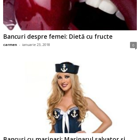
2
3
Bancuri despre femei: Dietă cu fructe
-
carmen
-
ianuarie 23, 2018
0
B
a
n
c
u
l
z
Bancuri cu marinari: Marinarul salvator și