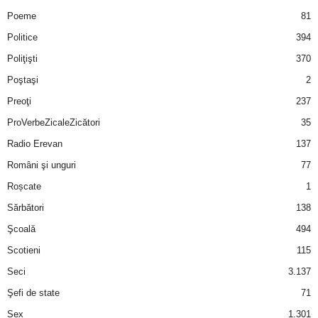
Poeme
81
Politice
394
Poliţişti
370
Poştaşi
2
Preoţi
237
ProVerbeZicaleZicători
35
Radio Erevan
137
Români şi unguri
77
Roșcate
1
Sărbători
138
Şcoală
494
Scotieni
115
Seci
3.137
Şefi de state
71
Sex
1.301