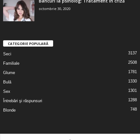
Bancuri la psiholog: Tratament în criză
octombrie 30, 2020
CATEGORIE POPULARĂ
3137
Seci
2508
Familiale
1781
Glume
1330
Bulă
1301
Sex
1288
Întrebări şi răspunsuri
748
Blonde