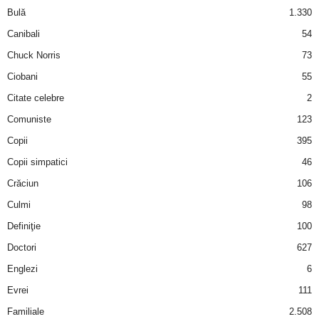
a
Bulă
1.330
Canibali
54
i
Chuck Norris
73
t
Ciobani
55
Citate celebre
2
a
Comuniste
123
r
Copii
395
Copii simpatici
46
i
Crăciun
106
b
Culmi
98
Definiţie
100
a
Doctori
627
n
Englezi
6
c
Evrei
111
Familiale
2.508