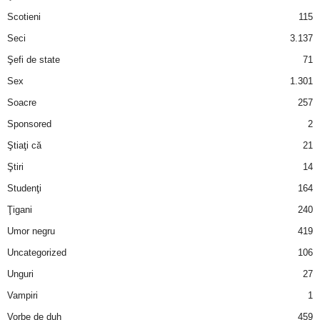
Scotieni
115
Seci
3.137
Şefi de state
71
Sex
1.301
Soacre
257
Sponsored
2
Ştiaţi că
21
Ştiri
14
Studenţi
164
Ţigani
240
Umor negru
419
Uncategorized
106
Unguri
27
Vampiri
1
Vorbe de duh
459