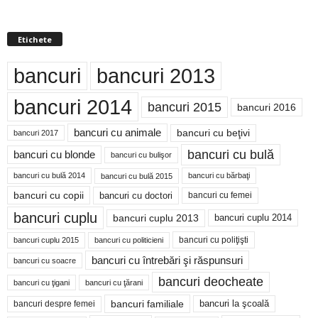
Etichete
bancuri
bancuri 2013
bancuri 2014
bancuri 2015
bancuri 2016
bancuri cu animale
bancuri cu beţivi
bancuri 2017
bancuri cu bulă
bancuri cu blonde
bancuri cu bulişor
bancuri cu bulă 2014
bancuri cu bărbaţi
bancuri cu bulă 2015
bancuri cu copii
bancuri cu doctori
bancuri cu femei
bancuri cuplu
bancuri cuplu 2014
bancuri cuplu 2013
bancuri cu poliţişti
bancuri cuplu 2015
bancuri cu politicieni
bancuri cu întrebări şi răspunsuri
bancuri cu soacre
bancuri deocheate
bancuri cu ţigani
bancuri cu ţărani
bancuri familiale
bancuri despre femei
bancuri la şcoală