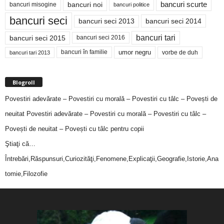
bancuri noi
bancuri scurte
bancuri misogine
bancuri politice
bancuri seci
bancuri seci 2014
bancuri seci 2013
bancuri tari
bancuri seci 2015
bancuri seci 2016
bancuri în familie
umor negru
vorbe de duh
bancuri tari 2013
Blogroll
Povestiri adevărate – Povestiri cu morală – Povestiri cu tâlc – Povești de
neuitat
Povestiri adevărate – Povestiri cu morală – Povestiri cu tâlc –
Povești de neuitat – Povești cu tâlc pentru copii
Ştiaţi că…
Întrebări,Răspunsuri,Curiozităţi,Fenomene,Explicaţii,Geografie,Istorie,Ana
tomie,Filozofie