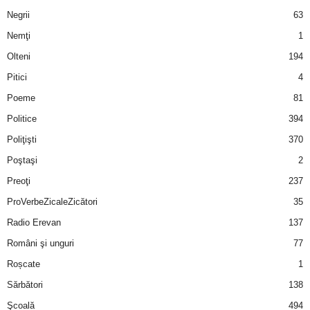
Negrii
63
d
Nemţi
1
Olteni
194
e
Pitici
4
t
Poeme
81
o
Politice
394
Poliţişti
370
p
Poştaşi
2
Preoţi
237
ProVerbeZicaleZicători
35
Radio Erevan
137
Români şi unguri
77
Roșcate
1
Sărbători
138
Şcoală
494