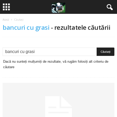
Acasă
Căutați
B
bancuri cu grasi
-
rezultatele căutării
a
n
c
Dacă nu sunteți mulțumiți de rezultate, vă rugăm folosiți alt criteriu de
u
căutare
r
i
2
0