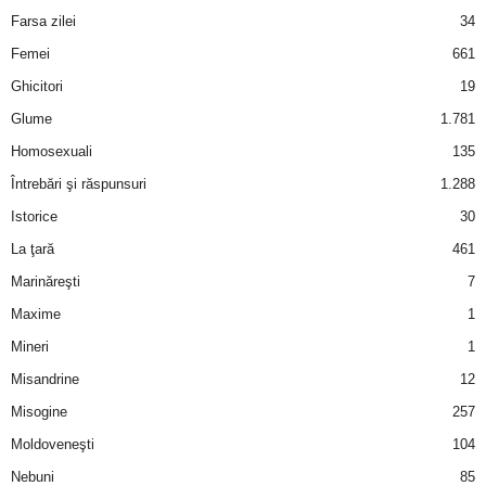
u
Farsa zilei
34
r
Femei
661
Ghicitori
19
i
Glume
1.781
–
Homosexuali
135
Întrebări şi răspunsuri
1.288
B
Istorice
30
a
La ţară
461
Marinăreşti
7
n
Maxime
1
c
Mineri
1
Misandrine
12
u
Misogine
257
r
Moldoveneşti
104
Nebuni
85
i