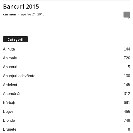
Bancuri 2015
i
carmen
-
aprilie 21, 2013
0
l
e
Categorii
i
Alinuţa
144
–
Animale
726
Anunturi
5
C
Anunţuri adevărate
130
e
Ardeleni
145
Asemănări
312
l
Bărbaţi
681
e
Beţivi
466
Blonde
748
m
Brunete
8