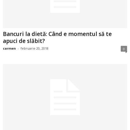
2
3
Bancuri la dietă: Când e momentul să te
-
apuci de slăbit?
B
carmen
-
februarie 20, 2018
0
a
n
c
u
l
z