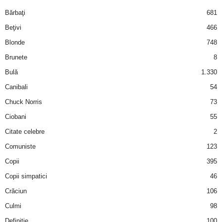
i
Bărbaţi
681
Beţivi
466
l
Blonde
748
e
Brunete
8
Bulă
1.330
i
Canibali
54
–
Chuck Norris
73
Ciobani
55
C
Citate celebre
2
e
Comuniste
123
Copii
395
l
Copii simpatici
46
e
Crăciun
106
m
Culmi
98
Definiţie
100