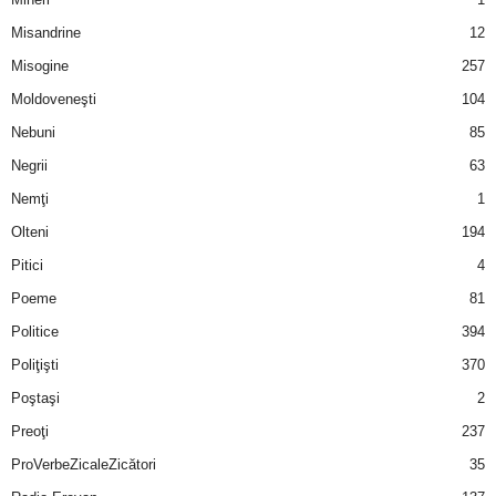
u
Misandrine
12
r
Misogine
257
Moldoveneşti
104
i
Nebuni
85
–
Negrii
63
B
Nemţi
1
Olteni
194
a
Pitici
4
n
Poeme
81
Politice
394
c
Poliţişti
370
u
Poştaşi
2
Preoţi
237
r
ProVerbeZicaleZicători
35
i