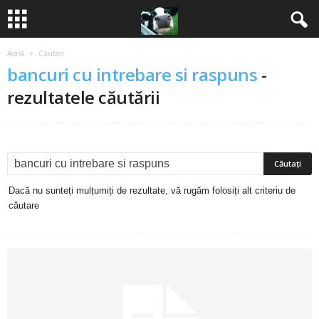
Acasă
Căutați
B
bancuri cu intrebare si raspuns
-
a
rezultatele căutării
n
c
u
Dacă nu sunteți mulțumiți de rezultate, vă rugăm folosiți alt criteriu de
căutare
r
i
2
0