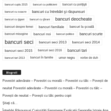
bancuri cu poliţişti
bancuri cuplu 2015
bancuri cu politicieni
bancuri cu întrebări şi răspunsuri
bancuri cu soacre
bancuri deocheate
bancuri cu ţigani
bancuri cu ţărani
bancuri familiale
bancuri despre femei
bancuri la şcoală
bancuri noi
bancuri scurte
bancuri misogine
bancuri politice
bancuri seci
bancuri seci 2014
bancuri seci 2013
bancuri tari
bancuri seci 2015
bancuri seci 2016
bancuri în familie
umor negru
vorbe de duh
bancuri tari 2013
Blogroll
Povestiri adevărate – Povestiri cu morală – Povestiri cu tâlc – Povești de
neuitat
Povestiri adevărate – Povestiri cu morală – Povestiri cu tâlc –
Povești de neuitat – Povești cu tâlc pentru copii
Ştiaţi că…
Întrebări,Răspunsuri,Curiozităţi,Fenomene,Explicaţii,Geografie,Istorie,Ana