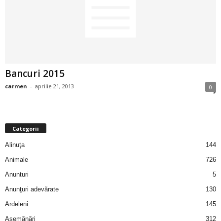
2
3
-
Bancuri 2015
B
carmen
-
aprilie 21, 2013
0
a
n
Categorii
c
Alinuţa
144
Animale
726
u
Anunturi
5
l
Anunţuri adevărate
130
Ardeleni
145
z
Asemănări
312