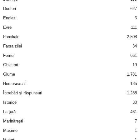
a
Doctori
627
i
Englezi
6
Evrei
111
t
Familiale
2.508
a
Farsa zilei
34
Femei
661
r
Ghicitori
19
i
Glume
1.781
Homosexuali
135
b
Întrebări şi răspunsuri
1.288
a
Istorice
30
La ţară
461
n
Marinăreşti
7
c
Maxime
1
Mineri
1