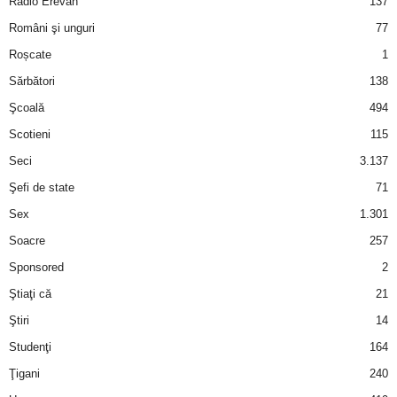
Radio Erevan
137
Români şi unguri
77
d
Roșcate
1
e
Sărbători
138
Şcoală
494
t
Scotieni
115
o
Seci
3.137
Şefi de state
71
p
Sex
1.301
Soacre
257
Sponsored
2
Ştiaţi că
21
Ştiri
14
Studenţi
164
Ţigani
240