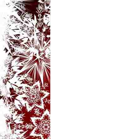
t
a
r
i
b
a
n
c
u
r