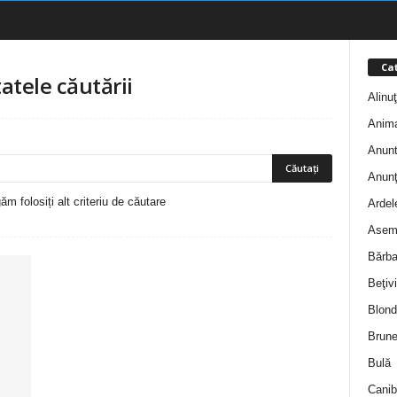
Cat
atele căutării
Alinu
Anim
Anunt
Anunţ
m folosiți alt criteriu de căutare
Ardel
Asem
Bărba
Beţivi
Blond
Brune
Bulă
Canib