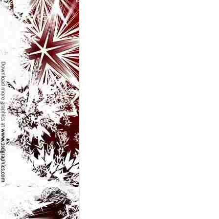
l
e
i
–
C
e
l
e
m
a
i