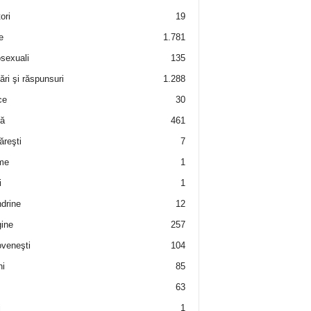
ori
19
e
1.781
sexuali
135
ări şi răspunsuri
1.288
ce
30
ră
461
ăreşti
7
me
1
i
1
drine
12
ine
257
veneşti
104
i
85
63
i
1