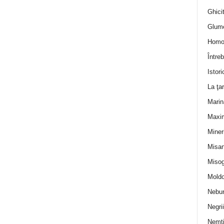
Ghicit
Glum
Homo
Întreb
Istori
La ţa
Marin
Maxi
Miner
Misan
Misog
Moldo
Nebun
Negrii
Nemţ