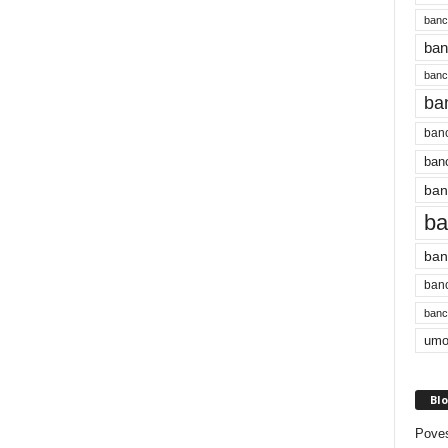
banc
ban
bancu
ba
banc
banc
ban
ba
ban
banc
bancu
umo
Blo
Poves