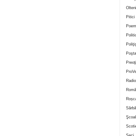
Olten
Pitici
Poem
Politi
Poliţiş
Poşta
Preoţ
ProVe
Radio
Român
Roșc
Sărbă
Şcoal
Scoti
Seci