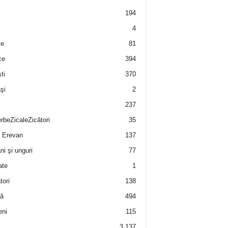
i
194
4
e
81
ce
394
ti
370
şi
2
i
237
rbeZicaleZicători
35
 Erevan
137
i şi unguri
77
ate
1
tori
138
ă
494
eni
115
3.137