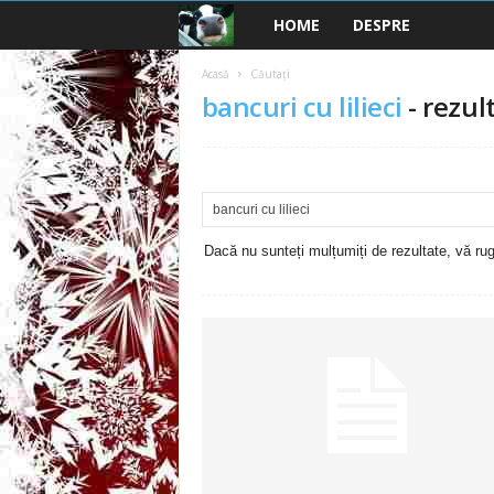
HOME
DESPRE
B
a
Acasă
Căutați
bancuri cu lilieci
-
rezult
n
c
u
Dacă nu sunteți mulțumiți de rezultate, vă rugă
r
i
2
0
2