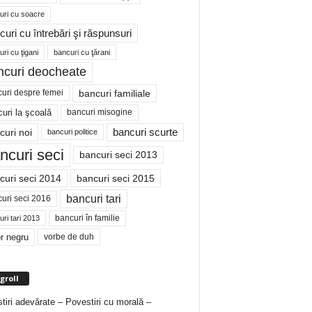
uri cu soacre
curi cu întrebări şi răspunsuri
ri cu ţigani
bancuri cu ţărani
ncuri deocheate
bancuri familiale
uri despre femei
bancuri misogine
uri la şcoală
curi noi
bancuri scurte
bancuri politice
ncuri seci
bancuri seci 2013
curi seci 2014
bancuri seci 2015
bancuri tari
uri seci 2016
bancuri în familie
ri tari 2013
r negru
vorbe de duh
groll
tiri adevărate – Povestiri cu morală –