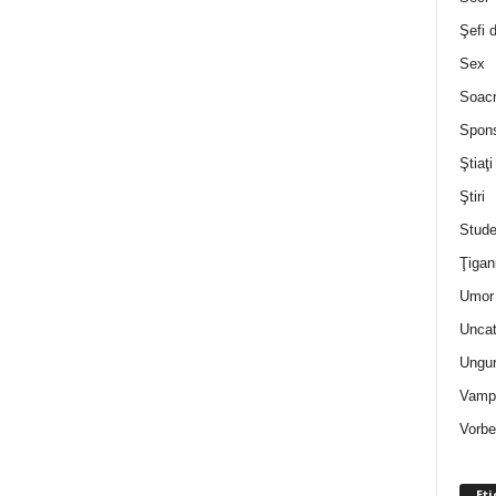
Şefi 
Sex
Soac
Spon
Ştiaţi
Ştiri
Stude
Ţigan
Umor 
Uncat
Ungur
Vampi
Vorbe
Eti