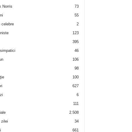
 Norris
73
ni
55
e celebre
2
niste
123
395
 simpatici
46
un
106
98
ţie
100
ri
627
zi
6
111
iale
2.508
zilei
34
i
661