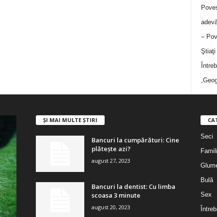
Poves
adevă
– Pov
Ştiaţ
Între
,Geog
ȘI MAI MULTE ȘTIRI
CA
Seci
Bancuri la cumpărături: Cine
plătește azi?
Famil
august 27, 2023
Glum
Bulă
Bancuri la dentist: Cu limba
scoasa 3 minute
Sex
august 20, 2023
Întreb