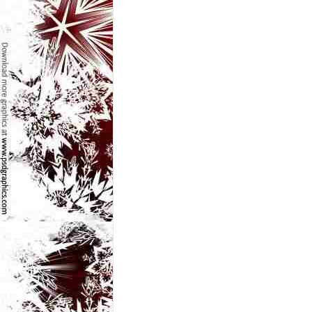
e
t
o
p