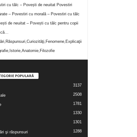
tiri cu tâlc – Povești de neuitat
Povestiri
rate – Povestiri cu morală – Povestiri cu tâlc
ești de neuitat – Povești cu tâlc pentru copii
i că…
bări,Răspunsuri,Curiozităţi,Fenomene,Explicaţii
rafie,Istorie,Anatomie,Filozofie
TEGORIE POPULARĂ
3137
2508
iale
1781
e
1330
1301
1288
ări şi răspunsuri