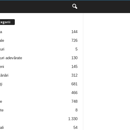
egorii
ţa
144
ale
726
uri
5
uri adevărate
130
eni
145
ănări
312
ţi
681
466
e
748
te
8
1.330
ali
54