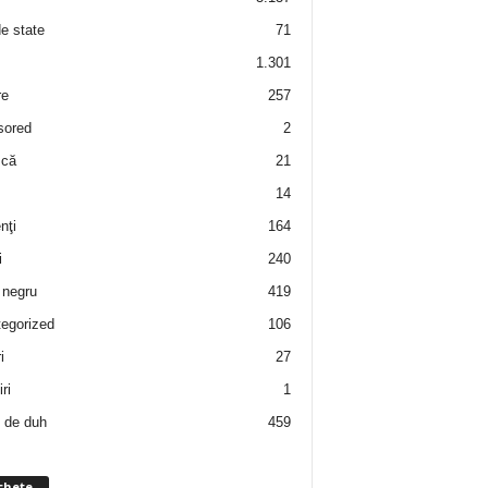
de state
71
1.301
re
257
sored
2
 că
21
14
nţi
164
i
240
negru
419
egorized
106
i
27
ri
1
 de duh
459
chete