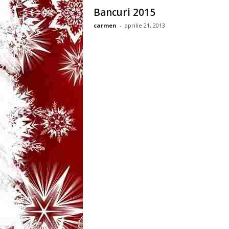
3
Bancuri 2015
carmen
-
aprilie 21, 2013
-
B
a
n
c
u
l
z
i