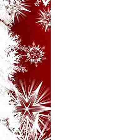
i
–
B
a
n
c
u
r
i
d