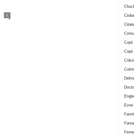
Chuck
0
Cioba
Citat
Comu
Copii
Copii
Crăci
Culmi
Defini
Docto
Engle
Evrei
Famil
Farsa 
Feme