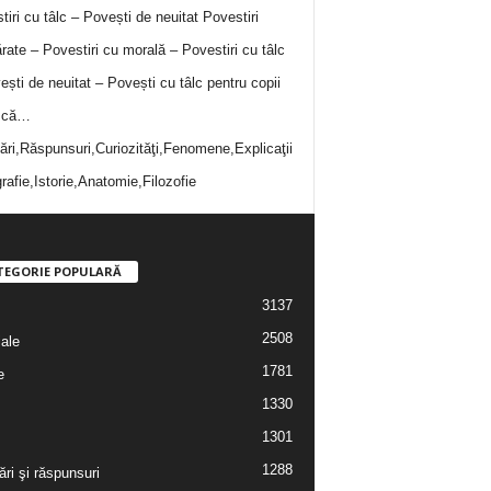
tiri cu tâlc – Povești de neuitat
Povestiri
rate – Povestiri cu morală – Povestiri cu tâlc
ești de neuitat – Povești cu tâlc pentru copii
i că…
bări,Răspunsuri,Curiozităţi,Fenomene,Explicaţii
rafie,Istorie,Anatomie,Filozofie
TEGORIE POPULARĂ
3137
2508
iale
1781
e
1330
1301
1288
ări şi răspunsuri