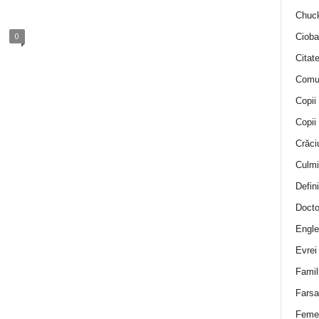
Chuck
0
Cioba
Citat
Comu
Copii
Copii
Crăci
Culmi
Defini
Docto
Engle
Evrei
Famil
Farsa 
Feme