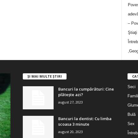
Poves
adevă
– Pov
Ştiaţ
Între
,Geog
ȘI MAI MULTE ȘTIRI
CA
Seci
Bancuri la cumpărături: Cine
plătește azi?
Famil
august 27, 2023
Glum
Bulă
Bancuri la dentist: Cu limba
scoasa 3 minute
Sex
august 20, 2023
Întreb