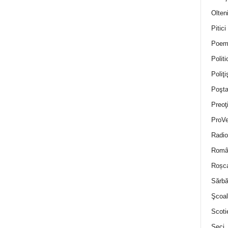
Olten
Pitici
Poem
Politi
Poliţiş
Poşta
Preoţ
ProVe
Radio
Român
Roșc
Sărbă
Şcoal
Scoti
Seci