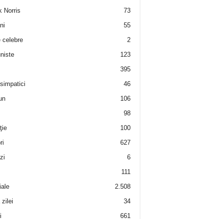
 Norris
73
ni
55
e celebre
2
niste
123
395
 simpatici
46
un
106
98
ţie
100
ri
627
zi
6
111
iale
2.508
zilei
34
i
661