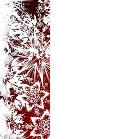
t
a
r
i
b
a
n
c
u
r