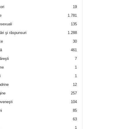
ori
19
e
1.781
sexuali
135
ări şi răspunsuri
1.288
ce
30
ră
461
ăreşti
7
me
1
i
1
drine
12
ine
257
veneşti
104
i
85
63
i
1