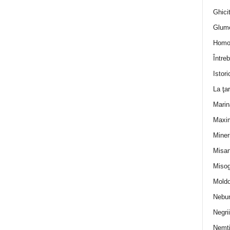
Ghicit
Glum
Homo
Întreb
Istori
La ţa
Marin
Maxi
Miner
Misan
Misog
Moldo
Nebun
Negrii
Nemţ