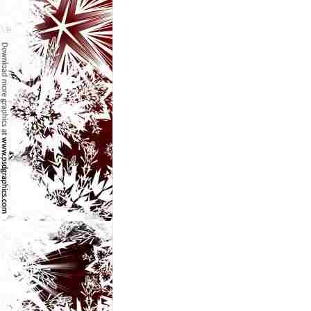
e
t
o
p