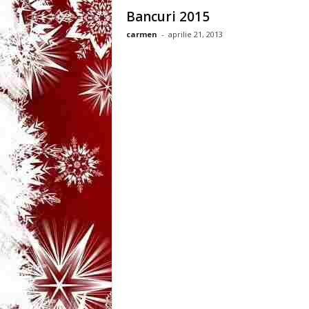
3
Bancuri 2015
carmen
-
aprilie 21, 2013
-
B
a
n
c
u
l
z
i