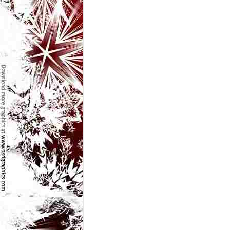
l
e
i
–
C
e
l
e
m
a
i