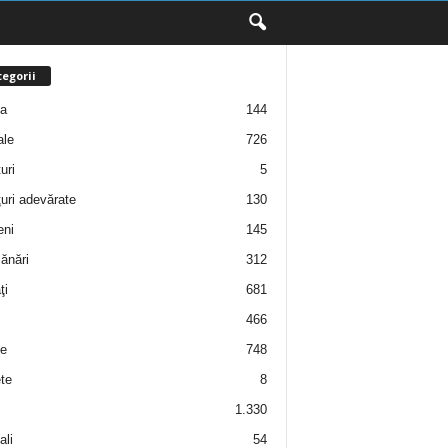
egorii
ţa
144
ale
726
uri
5
uri adevărate
130
eni
145
ănări
312
ţi
681
466
e
748
te
8
1.330
ali
54