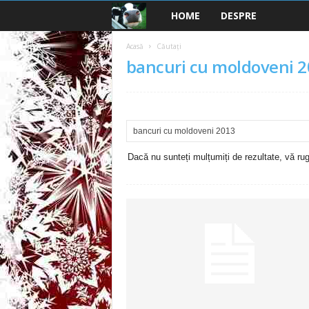
HOME
DESPRE
B
a
Acasă
Căutați
bancuri cu moldoveni 
n
c
u
Dacă nu sunteți mulțumiți de rezultate, vă rugă
r
i
2
0
2