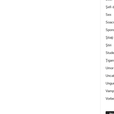
Şefi 
Sex
Soac
Spon
Ştiaţi
Ştiri
Stude
Ţigan
Umor 
Uncat
Ungur
Vampi
Vorbe
Eti