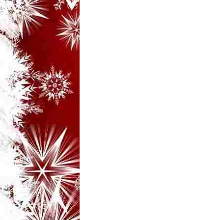
i
–
B
a
n
c
u
r
i
d