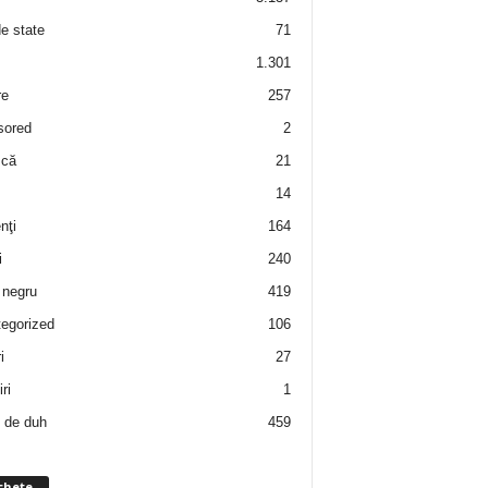
de state
71
1.301
re
257
sored
2
 că
21
14
nţi
164
i
240
negru
419
egorized
106
i
27
ri
1
 de duh
459
chete