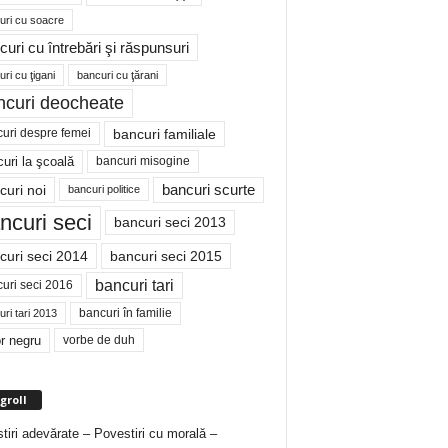
uri cu soacre
curi cu întrebări şi răspunsuri
ri cu ţigani
bancuri cu ţărani
ncuri deocheate
bancuri familiale
uri despre femei
bancuri misogine
uri la şcoală
curi noi
bancuri scurte
bancuri politice
ncuri seci
bancuri seci 2013
curi seci 2014
bancuri seci 2015
bancuri tari
uri seci 2016
bancuri în familie
ri tari 2013
r negru
vorbe de duh
groll
tiri adevărate – Povestiri cu morală –