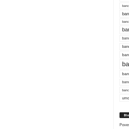
banc
ban
bancu
ba
banc
banc
ban
ba
ban
banc
bancu
umo
Blo
Poves