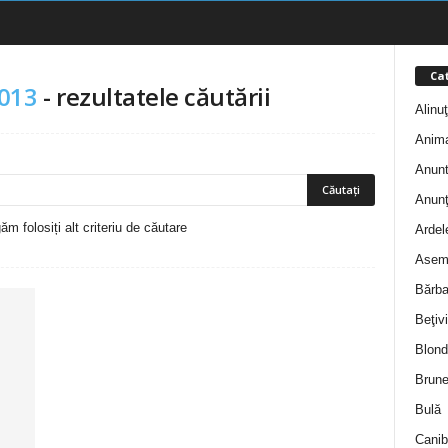
Cat
2013
-
rezultatele căutării
Alinu
Anim
Anunt
Anunţ
m folosiți alt criteriu de căutare
Ardel
Asem
Bărba
Beţivi
Blond
Brune
Bulă
Canib