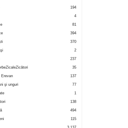
i
194
4
e
81
ce
394
ti
370
şi
2
i
237
rbeZicaleZicători
35
 Erevan
137
i şi unguri
77
ate
1
tori
138
ă
494
eni
115
3.137