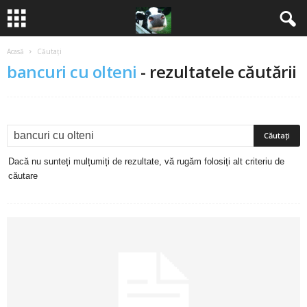
Acasă
Căutați
B
bancuri cu olteni
-
rezultatele căutării
a
n
c
Dacă nu sunteți mulțumiți de rezultate, vă rugăm folosiți alt criteriu de
u
căutare
r
i
2
0