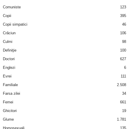
u
Comuniste
123
r
Copii
395
Copii simpatici
46
i
Crăciun
106
–
Culmi
98
Definiţie
100
B
Doctori
627
a
Englezi
6
Evrei
111
n
Familiale
2.508
c
Farsa zilei
34
Femei
661
u
Ghicitori
19
r
Glume
1.781
i
Homosexuali
135