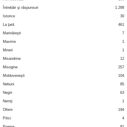
Întrebări şi răspunsuri
1.288
d
Istorice
30
e
La ţară
461
Marinăreşti
7
t
Maxime
1
o
Mineri
1
Misandrine
12
p
Misogine
257
Moldoveneşti
104
Nebuni
85
Negrii
63
Nemţi
1
Olteni
194
Pitici
4
Poeme
81