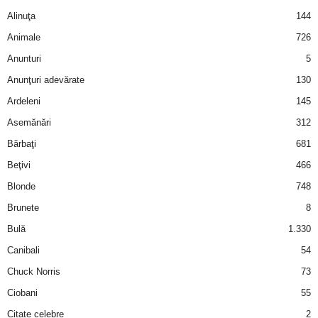
a
Alinuţa
144
Animale
726
i
Anunturi
5
t
Anunţuri adevărate
130
Ardeleni
145
a
Asemănări
312
r
Bărbaţi
681
i
Beţivi
466
Blonde
748
b
Brunete
8
a
Bulă
1.330
Canibali
54
n
Chuck Norris
73
c
Ciobani
55
Citate celebre
2