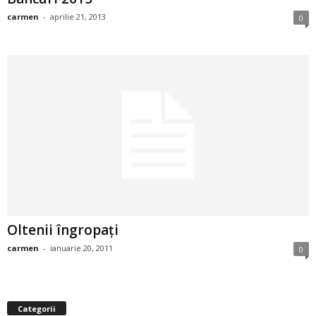
i
carmen
-
aprilie 21, 2013
0
l
e
i
–
C
e
Oltenii îngropaţi
l
carmen
-
ianuarie 20, 2011
0
e
m
Categorii