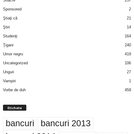
Soacre
257
Sponsored
2
Ştiaţi că
21
Ştiri
14
Studenţi
164
Ţigani
240
Umor negru
419
Uncategorized
106
Unguri
27
Vampiri
1
Vorbe de duh
459
Etichete
bancuri
bancuri 2013