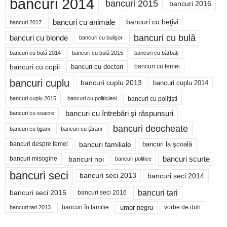
bancuri 2014
bancuri 2015
bancuri 2016
bancuri cu animale
bancuri cu beţivi
bancuri 2017
bancuri cu bulă
bancuri cu blonde
bancuri cu bulişor
bancuri cu bulă 2014
bancuri cu bărbaţi
bancuri cu bulă 2015
bancuri cu copii
bancuri cu doctori
bancuri cu femei
bancuri cuplu
bancuri cuplu 2014
bancuri cuplu 2013
bancuri cu poliţişti
bancuri cuplu 2015
bancuri cu politicieni
bancuri cu întrebări şi răspunsuri
bancuri cu soacre
bancuri deocheate
bancuri cu ţigani
bancuri cu ţărani
bancuri familiale
bancuri despre femei
bancuri la şcoală
bancuri noi
bancuri scurte
bancuri misogine
bancuri politice
bancuri seci
bancuri seci 2014
bancuri seci 2013
bancuri tari
bancuri seci 2015
bancuri seci 2016
bancuri în familie
umor negru
vorbe de duh
bancuri tari 2013