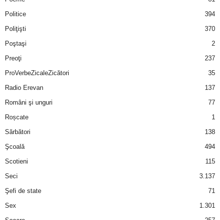
Politice
394
Poliţişti
370
Poştaşi
2
Preoţi
237
ProVerbeZicaleZicători
35
Radio Erevan
137
Români şi unguri
77
Roșcate
1
Sărbători
138
Şcoală
494
Scotieni
115
Seci
3.137
Şefi de state
71
Sex
1.301