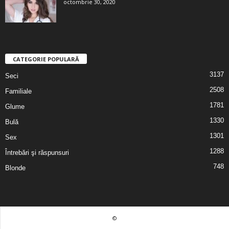
octombrie 30, 2020
CATEGORIE POPULARĂ
3137
Seci
2508
Familiale
1781
Glume
1330
Bulă
1301
Sex
1288
Întrebări şi răspunsuri
748
Blonde
©