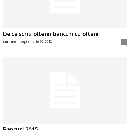
2
3
De ce scriu oltenii bancuri cu olteni
-
carmen
-
septembrie 30, 2012
0
B
a
n
c
u
l
z
Bancuri 2015