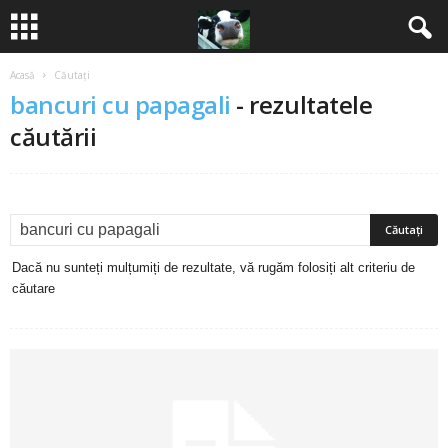
Acasă
Căutați
B
bancuri cu papagali
-
rezultatele
a
căutării
n
c
u
Dacă nu sunteți mulțumiți de rezultate, vă rugăm folosiți alt criteriu de
căutare
r
i
2
0