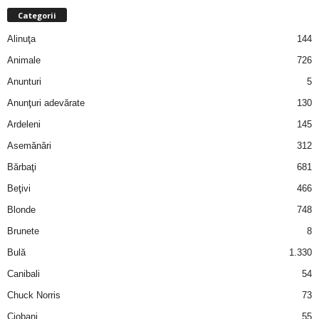
a
Categorii
Alinuţa
144
i
Animale
726
t
Anunturi
5
a
Anunţuri adevărate
130
Ardeleni
145
r
Asemănări
312
i
Bărbaţi
681
Beţivi
466
b
Blonde
748
a
Brunete
8
Bulă
1.330
n
Canibali
54
c
Chuck Norris
73
Ciobani
55