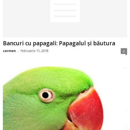
2
3
-
Bancuri cu papagali: Papagalul și băutura
B
carmen
-
februarie 11, 2018
0
a
n
c
u
l
z