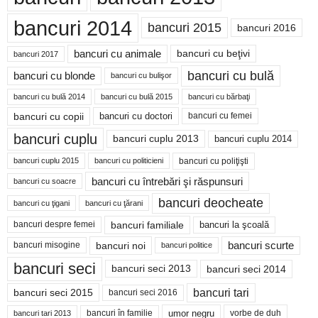
bancuri 2014
bancuri 2015
bancuri 2016
bancuri cu animale
bancuri cu beţivi
bancuri 2017
bancuri cu bulă
bancuri cu blonde
bancuri cu bulişor
bancuri cu bulă 2014
bancuri cu bărbaţi
bancuri cu bulă 2015
bancuri cu copii
bancuri cu doctori
bancuri cu femei
bancuri cuplu
bancuri cuplu 2014
bancuri cuplu 2013
bancuri cu poliţişti
bancuri cuplu 2015
bancuri cu politicieni
bancuri cu întrebări şi răspunsuri
bancuri cu soacre
bancuri deocheate
bancuri cu ţigani
bancuri cu ţărani
bancuri familiale
bancuri despre femei
bancuri la şcoală
bancuri noi
bancuri scurte
bancuri misogine
bancuri politice
bancuri seci
bancuri seci 2014
bancuri seci 2013
bancuri tari
bancuri seci 2015
bancuri seci 2016
bancuri în familie
umor negru
vorbe de duh
bancuri tari 2013