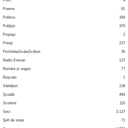
Pitici
4
Poeme
81
Politice
394
Poliţişti
370
Poştaşi
2
Preoţi
237
ProVerbeZicaleZicători
35
Radio Erevan
137
Români şi unguri
77
Roșcate
1
Sărbători
138
Şcoală
494
Scotieni
115
Seci
3.137
Şefi de state
71