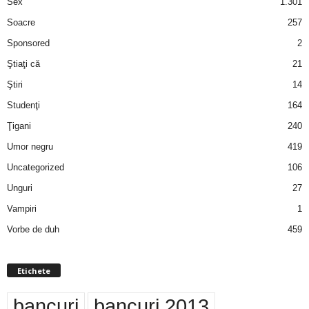
Sex
1.301
Soacre
257
Sponsored
2
Ştiaţi că
21
Ştiri
14
Studenţi
164
Ţigani
240
Umor negru
419
Uncategorized
106
Unguri
27
Vampiri
1
Vorbe de duh
459
Etichete
bancuri
bancuri 2013