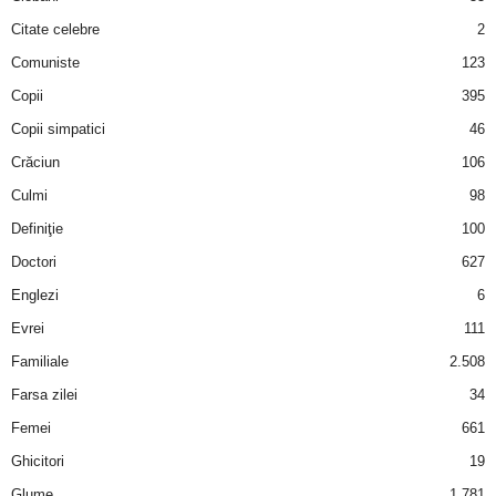
u
Citate celebre
2
r
Comuniste
123
Copii
395
i
Copii simpatici
46
–
Crăciun
106
Culmi
98
B
Definiţie
100
a
Doctori
627
Englezi
6
n
Evrei
111
c
Familiale
2.508
u
Farsa zilei
34
Femei
661
r
Ghicitori
19
i
Glume
1.781