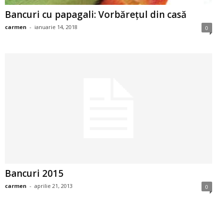
i
Bancuri cu papagali: Vorbărețul din casă
carmen
-
ianuarie 14, 2018
0
l
e
i
–
C
e
l
Bancuri 2015
e
carmen
-
aprilie 21, 2013
0
m