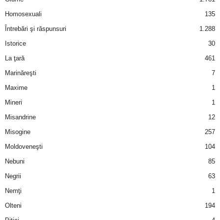
Homosexuali
135
d
Întrebări şi răspunsuri
1.288
e
Istorice
30
La ţară
461
t
Marinăreşti
7
o
Maxime
1
Mineri
1
p
Misandrine
12
Misogine
257
Moldoveneşti
104
Nebuni
85
Negrii
63
Nemţi
1
Olteni
194