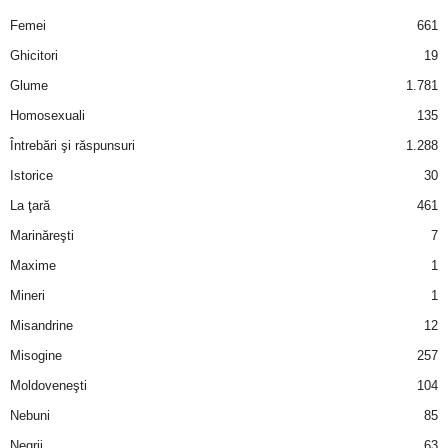
u
Femei
661
r
Ghicitori
19
Glume
1.781
i
Homosexuali
135
–
Întrebări şi răspunsuri
1.288
Istorice
30
B
La ţară
461
a
Marinăreşti
7
Maxime
1
n
Mineri
1
c
Misandrine
12
u
Misogine
257
Moldoveneşti
104
r
Nebuni
85
i
Negrii
63