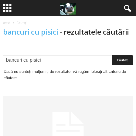
Acasă
Căutați
B
bancuri cu pisici
-
rezultatele căutării
a
n
c
Dacă nu sunteți mulțumiți de rezultate, vă rugăm folosiți alt criteriu de
u
căutare
r
i
2
0