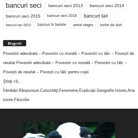
bancuri seci
bancuri seci 2014
bancuri seci 2013
bancuri tari
bancuri seci 2015
bancuri seci 2016
bancuri în familie
umor negru
vorbe de duh
bancuri tari 2013
Blogroll
Povestiri adevărate – Povestiri cu morală – Povestiri cu tâlc – Povești de
neuitat
Povestiri adevărate – Povestiri cu morală – Povestiri cu tâlc –
Povești de neuitat – Povești cu tâlc pentru copii
Ştiaţi că…
Întrebări,Răspunsuri,Curiozităţi,Fenomene,Explicaţii,Geografie,Istorie,Ana
tomie,Filozofie