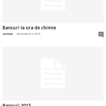
2
3
Bancuri la ora de chimie
-
carmen
-
decembrie 9, 2015
0
B
a
n
c
u
l
z
Bancuri 2015