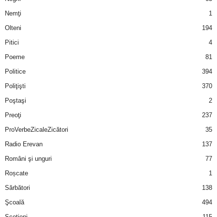
Nemţi
1
d
Olteni
194
e
Pitici
4
Poeme
81
t
Politice
394
o
Poliţişti
370
Poştaşi
2
p
Preoţi
237
ProVerbeZicaleZicători
35
Radio Erevan
137
Români şi unguri
77
Roșcate
1
Sărbători
138
Şcoală
494
Scotieni
115