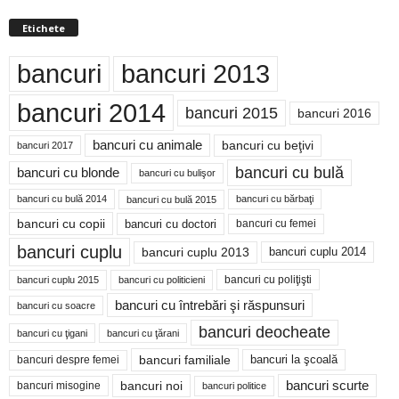
Etichete
bancuri
bancuri 2013
bancuri 2014
bancuri 2015
bancuri 2016
bancuri cu animale
bancuri cu beţivi
bancuri 2017
bancuri cu bulă
bancuri cu blonde
bancuri cu bulişor
bancuri cu bulă 2014
bancuri cu bărbaţi
bancuri cu bulă 2015
bancuri cu copii
bancuri cu doctori
bancuri cu femei
bancuri cuplu
bancuri cuplu 2014
bancuri cuplu 2013
bancuri cu poliţişti
bancuri cuplu 2015
bancuri cu politicieni
bancuri cu întrebări şi răspunsuri
bancuri cu soacre
bancuri deocheate
bancuri cu ţigani
bancuri cu ţărani
bancuri familiale
bancuri despre femei
bancuri la şcoală
bancuri noi
bancuri scurte
bancuri misogine
bancuri politice