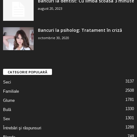
Bancuri la dentist: Cu limba scoasa 3 minute
august 20, 2023
Bancuri la psiholog: Tratament în criză
octombrie 30, 2020
CATEGORIE POPULARĂ
3137
Seci
2508
Familiale
1781
Glume
1330
Bulă
1301
Sex
1288
Întrebări şi răspunsuri
748