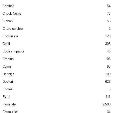
a
Canibali
54
Chuck Norris
73
i
Ciobani
55
t
Citate celebre
2
a
Comuniste
123
Copii
395
r
Copii simpatici
46
i
Crăciun
106
Culmi
98
b
Definiţie
100
a
Doctori
627
Englezi
6
n
Evrei
111
c
Familiale
2.508
Farsa zilei
34