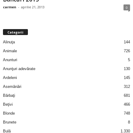
i
carmen
-
aprilie 21, 2013
0
l
e
Categorii
Alinuţa
144
i
Animale
726
–
Anunturi
5
Anunţuri adevărate
130
C
Ardeleni
145
e
Asemănări
312
Bărbaţi
681
l
Beţivi
466
e
Blonde
748
Brunete
8
m
Bulă
1.330