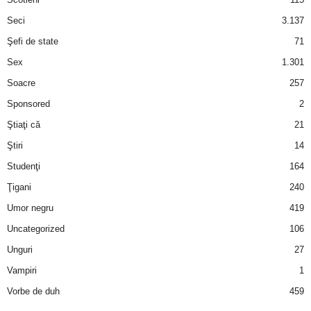
Seci
3.137
Şefi de state
71
Sex
1.301
Soacre
257
Sponsored
2
Ştiaţi că
21
Ştiri
14
Studenţi
164
Ţigani
240
Umor negru
419
Uncategorized
106
Unguri
27
Vampiri
1
Vorbe de duh
459