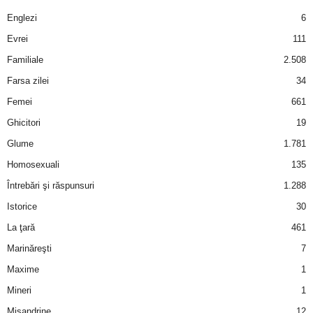
a
Englezi
6
i
Evrei
111
Familiale
2.508
t
Farsa zilei
34
a
Femei
661
Ghicitori
19
r
Glume
1.781
i
Homosexuali
135
Întrebări şi răspunsuri
1.288
b
Istorice
30
a
La ţară
461
Marinăreşti
7
n
Maxime
1
c
Mineri
1
Misandrine
12