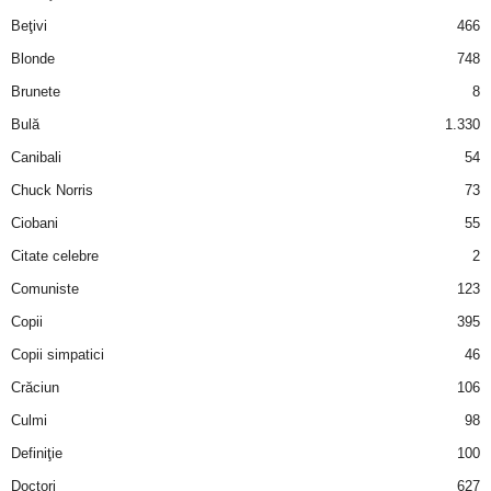
i
Beţivi
466
Blonde
748
l
Brunete
8
e
Bulă
1.330
Canibali
54
i
Chuck Norris
73
–
Ciobani
55
Citate celebre
2
C
Comuniste
123
e
Copii
395
Copii simpatici
46
l
Crăciun
106
e
Culmi
98
Definiţie
100
m
Doctori
627