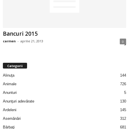
2
3
Bancuri 2015
-
carmen
-
aprilie 21, 2013
0
B
a
Categorii
n
Alinuţa
144
c
Animale
726
Anunturi
5
u
Anunţuri adevărate
130
l
Ardeleni
145
Asemănări
312
z
Bărbaţi
681