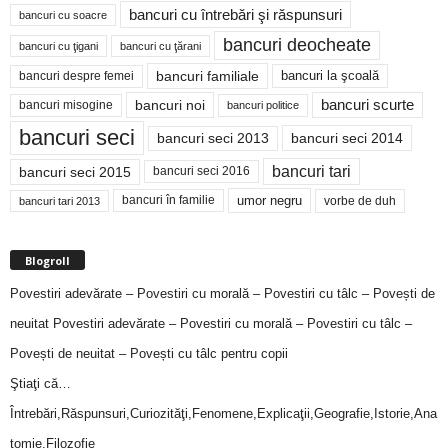
bancuri cu întrebări şi răspunsuri
bancuri cu soacre
bancuri deocheate
bancuri cu ţigani
bancuri cu ţărani
bancuri familiale
bancuri despre femei
bancuri la şcoală
bancuri noi
bancuri scurte
bancuri misogine
bancuri politice
bancuri seci
bancuri seci 2014
bancuri seci 2013
bancuri tari
bancuri seci 2015
bancuri seci 2016
bancuri în familie
umor negru
vorbe de duh
bancuri tari 2013
Blogroll
Povestiri adevărate – Povestiri cu morală – Povestiri cu tâlc – Povești de
neuitat
Povestiri adevărate – Povestiri cu morală – Povestiri cu tâlc –
Povești de neuitat – Povești cu tâlc pentru copii
Ştiaţi că…
Întrebări,Răspunsuri,Curiozităţi,Fenomene,Explicaţii,Geografie,Istorie,Ana
tomie,Filozofie