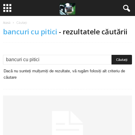
Acasă
Căutați
B
bancuri cu pitici
-
rezultatele căutării
a
n
c
Dacă nu sunteți mulțumiți de rezultate, vă rugăm folosiți alt criteriu de
u
căutare
r
i
2
0