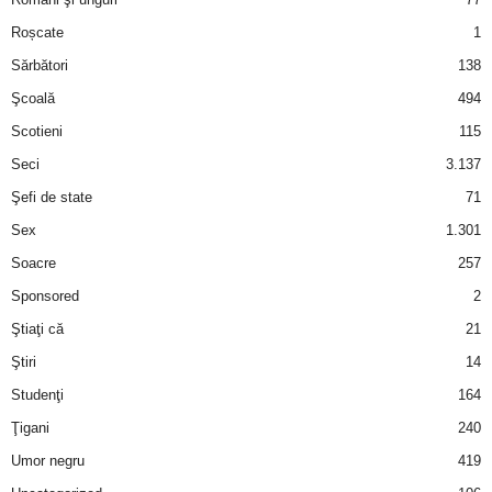
Roșcate
1
d
Sărbători
138
e
Şcoală
494
Scotieni
115
t
Seci
3.137
o
Şefi de state
71
Sex
1.301
p
Soacre
257
Sponsored
2
Ştiaţi că
21
Ştiri
14
Studenţi
164
Ţigani
240
Umor negru
419