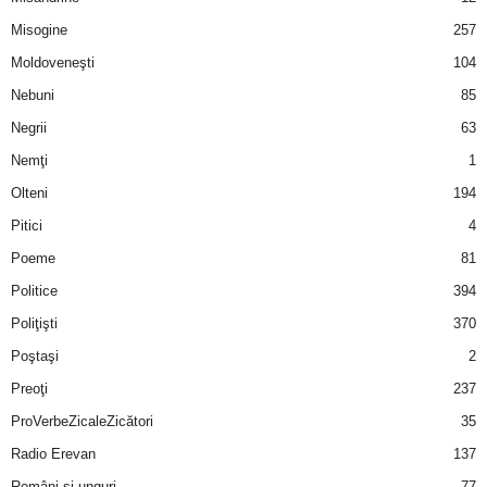
u
Misogine
257
r
Moldoveneşti
104
Nebuni
85
i
Negrii
63
–
Nemţi
1
Olteni
194
B
Pitici
4
a
Poeme
81
n
Politice
394
Poliţişti
370
c
Poştaşi
2
u
Preoţi
237
ProVerbeZicaleZicători
35
r
Radio Erevan
137
i
Români şi unguri
77