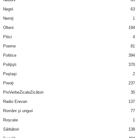
Negrii
63
d
Nemţi
1
e
Olteni
194
Pitici
4
t
Poeme
81
o
Politice
394
Poliţişti
370
p
Poştaşi
2
Preoţi
237
ProVerbeZicaleZicători
35
Radio Erevan
137
Români şi unguri
77
Roșcate
1
Sărbători
138