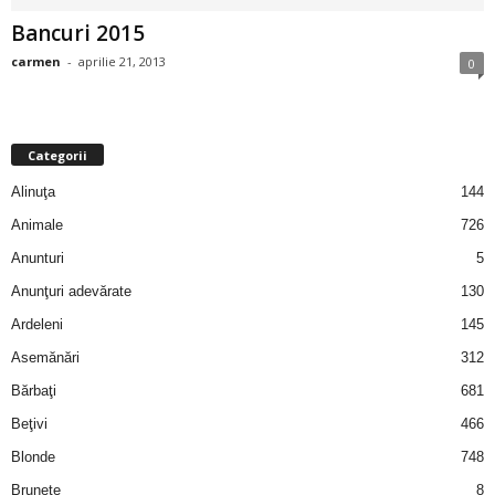
i
Bancuri 2015
carmen
-
aprilie 21, 2013
0
l
e
Categorii
i
Alinuţa
144
–
Animale
726
Anunturi
5
C
Anunţuri adevărate
130
e
Ardeleni
145
Asemănări
312
l
Bărbaţi
681
e
Beţivi
466
Blonde
748
m
Brunete
8