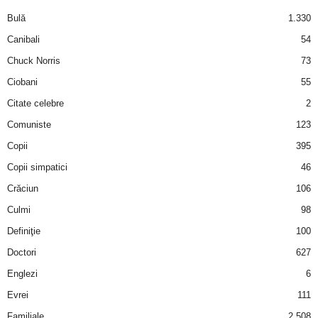
a
Bulă
1.330
i
Canibali
54
Chuck Norris
73
t
Ciobani
55
a
Citate celebre
2
Comuniste
123
r
Copii
395
i
Copii simpatici
46
Crăciun
106
b
Culmi
98
a
Definiţie
100
Doctori
627
n
Englezi
6
c
Evrei
111
Familiale
2.508