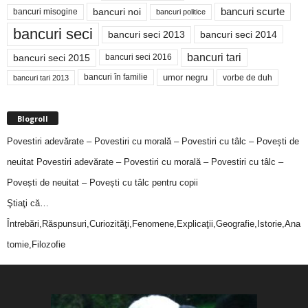
bancuri noi
bancuri scurte
bancuri misogine
bancuri politice
bancuri seci
bancuri seci 2014
bancuri seci 2013
bancuri tari
bancuri seci 2015
bancuri seci 2016
bancuri în familie
umor negru
vorbe de duh
bancuri tari 2013
Blogroll
Povestiri adevărate – Povestiri cu morală – Povestiri cu tâlc – Povești de
neuitat
Povestiri adevărate – Povestiri cu morală – Povestiri cu tâlc –
Povești de neuitat – Povești cu tâlc pentru copii
Ştiaţi că…
Întrebări,Răspunsuri,Curiozităţi,Fenomene,Explicaţii,Geografie,Istorie,Ana
tomie,Filozofie