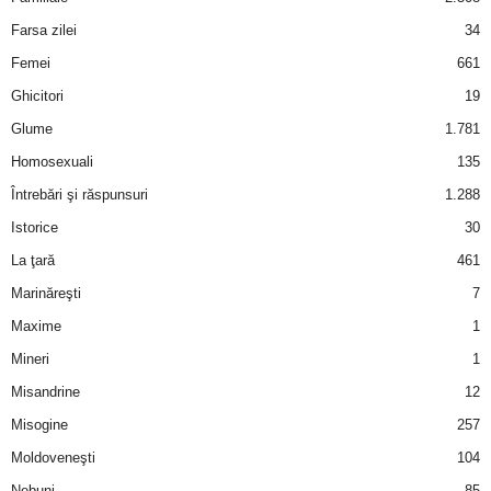
u
Farsa zilei
34
r
Femei
661
Ghicitori
19
i
Glume
1.781
–
Homosexuali
135
Întrebări şi răspunsuri
1.288
B
Istorice
30
a
La ţară
461
n
Marinăreşti
7
Maxime
1
c
Mineri
1
u
Misandrine
12
Misogine
257
r
Moldoveneşti
104
i
Nebuni
85