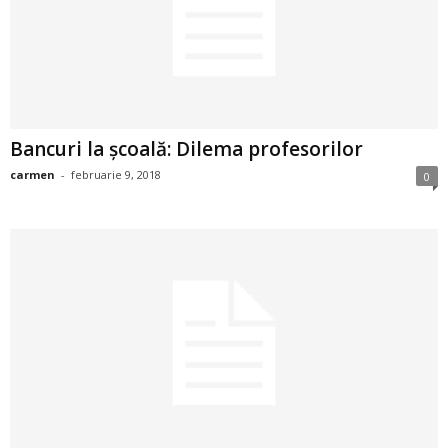
2
3
-
Bancuri la școală: Dilema profesorilor
B
carmen
-
februarie 9, 2018
0
a
n
c
u
l
z