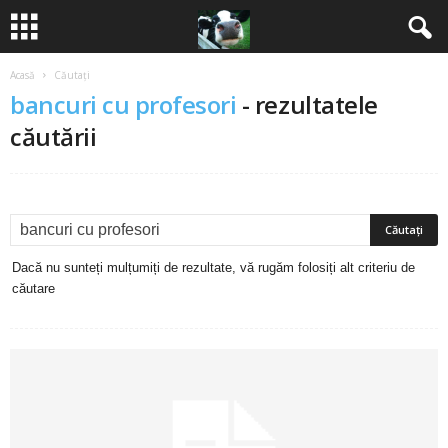
Acasă
Căutați
B
bancuri cu profesori
-
rezultatele
a
căutării
n
c
u
Dacă nu sunteți mulțumiți de rezultate, vă rugăm folosiți alt criteriu de
căutare
r
i
2
0