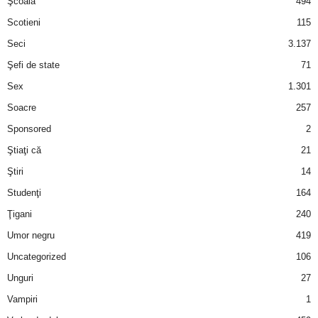
Şcoală
494
Scotieni
115
Seci
3.137
Şefi de state
71
Sex
1.301
Soacre
257
Sponsored
2
Ştiaţi că
21
Ştiri
14
Studenţi
164
Ţigani
240
Umor negru
419
Uncategorized
106
Unguri
27
Vampiri
1