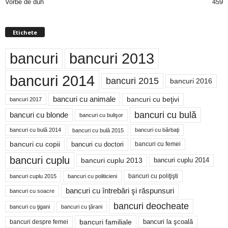
Vorbe de duh
459
Etichete
bancuri
bancuri 2013
bancuri 2014
bancuri 2015
bancuri 2016
bancuri cu animale
bancuri cu beţivi
bancuri 2017
bancuri cu bulă
bancuri cu blonde
bancuri cu bulişor
bancuri cu bulă 2014
bancuri cu bărbaţi
bancuri cu bulă 2015
bancuri cu copii
bancuri cu doctori
bancuri cu femei
bancuri cuplu
bancuri cuplu 2014
bancuri cuplu 2013
bancuri cu poliţişti
bancuri cuplu 2015
bancuri cu politicieni
bancuri cu întrebări şi răspunsuri
bancuri cu soacre
bancuri deocheate
bancuri cu ţigani
bancuri cu ţărani
bancuri familiale
bancuri despre femei
bancuri la şcoală