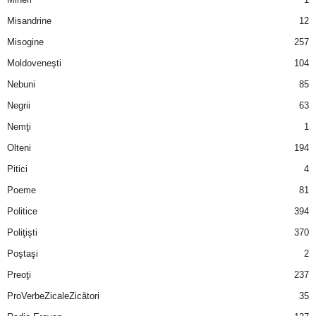
u
Misandrine
12
r
Misogine
257
Moldoveneşti
104
i
Nebuni
85
–
Negrii
63
B
Nemţi
1
Olteni
194
a
Pitici
4
n
Poeme
81
Politice
394
c
Poliţişti
370
u
Poştaşi
2
Preoţi
237
r
ProVerbeZicaleZicători
35
i