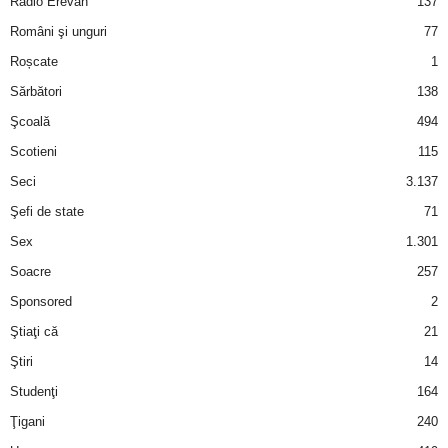
Radio Erevan
137
Români şi unguri
77
d
Roșcate
1
e
Sărbători
138
Şcoală
494
t
Scotieni
115
o
Seci
3.137
Şefi de state
71
p
Sex
1.301
Soacre
257
Sponsored
2
Ştiaţi că
21
Ştiri
14
Studenţi
164
Ţigani
240