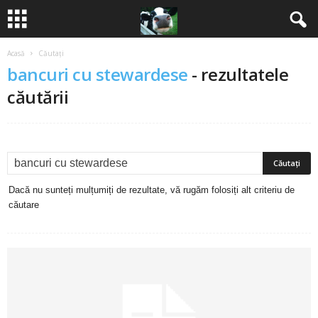
Acasă
Căutați
B
bancuri cu stewardese
-
rezultatele
a
căutării
n
c
u
Dacă nu sunteți mulțumiți de rezultate, vă rugăm folosiți alt criteriu de
căutare
r
i
2
0