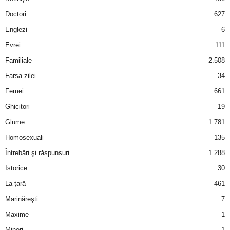
a
Doctori
627
i
Englezi
6
Evrei
111
t
Familiale
2.508
a
Farsa zilei
34
Femei
661
r
Ghicitori
19
i
Glume
1.781
Homosexuali
135
b
Întrebări şi răspunsuri
1.288
a
Istorice
30
La ţară
461
n
Marinăreşti
7
c
Maxime
1
Mineri
1