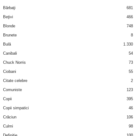
i
Bărbaţi
681
Beţivi
466
l
Blonde
748
e
Brunete
8
Bulă
1.330
i
Canibali
54
–
Chuck Norris
73
Ciobani
55
C
Citate celebre
2
e
Comuniste
123
Copii
395
l
Copii simpatici
46
e
Crăciun
106
m
Culmi
98
Definiţie
100