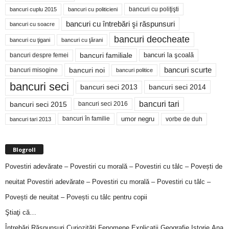
bancuri cu poliţişti
bancuri cuplu 2015
bancuri cu politicieni
bancuri cu întrebări şi răspunsuri
bancuri cu soacre
bancuri deocheate
bancuri cu ţigani
bancuri cu ţărani
bancuri familiale
bancuri despre femei
bancuri la şcoală
bancuri noi
bancuri scurte
bancuri misogine
bancuri politice
bancuri seci
bancuri seci 2014
bancuri seci 2013
bancuri tari
bancuri seci 2015
bancuri seci 2016
bancuri în familie
umor negru
vorbe de duh
bancuri tari 2013
Blogroll
Povestiri adevărate – Povestiri cu morală – Povestiri cu tâlc – Povești de
neuitat
Povestiri adevărate – Povestiri cu morală – Povestiri cu tâlc –
Povești de neuitat – Povești cu tâlc pentru copii
Ştiaţi că…
Întrebări,Răspunsuri,Curiozităţi,Fenomene,Explicaţii,Geografie,Istorie,Ana