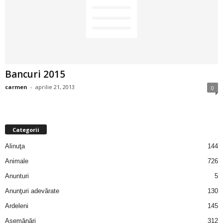
2
3
-
Bancuri 2015
B
carmen
-
aprilie 21, 2013
0
a
n
Categorii
c
Alinuţa
144
Animale
726
u
Anunturi
5
l
Anunţuri adevărate
130
Ardeleni
145
z
Asemănări
312