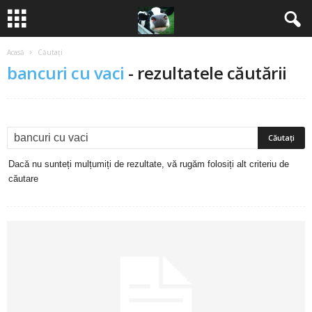
Acasă
Căutați
B
bancuri cu vaci
-
rezultatele căutării
a
n
c
Dacă nu sunteți mulțumiți de rezultate, vă rugăm folosiți alt criteriu de
u
căutare
r
i
2
0