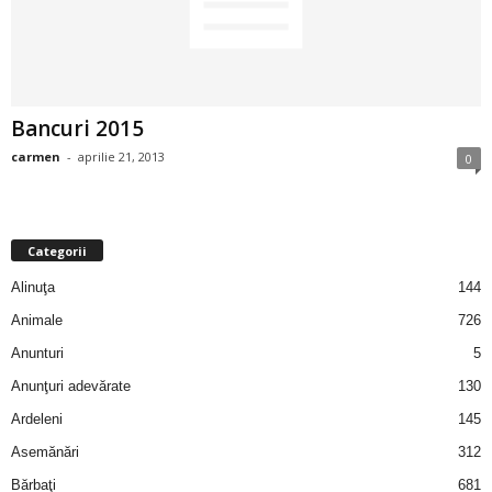
2
3
Bancuri 2015
-
carmen
-
aprilie 21, 2013
0
B
a
Categorii
n
Alinuţa
144
c
Animale
726
Anunturi
5
u
Anunţuri adevărate
130
l
Ardeleni
145
Asemănări
312
z
Bărbaţi
681