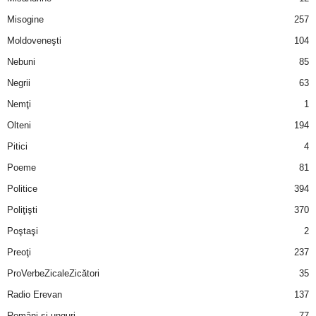
u
Misogine
257
r
Moldoveneşti
104
Nebuni
85
i
Negrii
63
–
Nemţi
1
Olteni
194
B
Pitici
4
a
Poeme
81
n
Politice
394
Poliţişti
370
c
Poştaşi
2
u
Preoţi
237
ProVerbeZicaleZicători
35
r
Radio Erevan
137
i
Români şi unguri
77