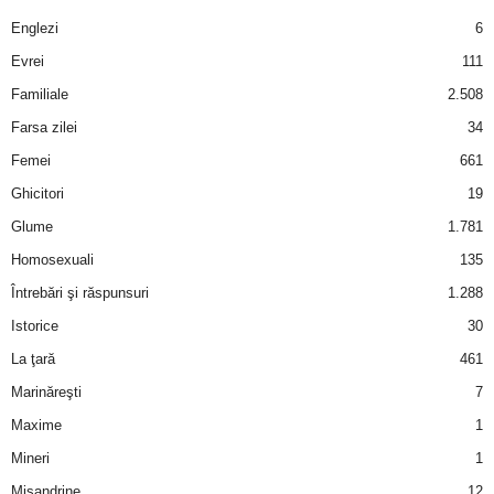
a
Englezi
6
i
Evrei
111
Familiale
2.508
t
Farsa zilei
34
a
Femei
661
Ghicitori
19
r
Glume
1.781
i
Homosexuali
135
Întrebări şi răspunsuri
1.288
b
Istorice
30
a
La ţară
461
Marinăreşti
7
n
Maxime
1
c
Mineri
1
Misandrine
12