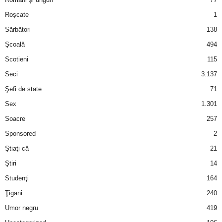
Roșcate
1
d
Sărbători
138
e
Şcoală
494
Scotieni
115
t
Seci
3.137
o
Şefi de state
71
Sex
1.301
p
Soacre
257
Sponsored
2
Ştiaţi că
21
Ştiri
14
Studenţi
164
Ţigani
240
Umor negru
419