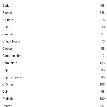
i
Beţivi
466
Blonde
748
l
Brunete
8
e
Bulă
1.330
Canibali
54
i
Chuck Norris
73
–
Ciobani
55
Citate celebre
2
C
Comuniste
123
e
Copii
395
Copii simpatici
46
l
Crăciun
106
e
Culmi
98
Definiţie
100
m
Doctori
627