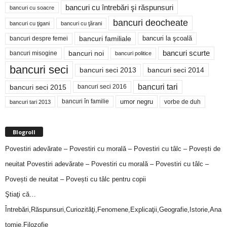
bancuri cu întrebări şi răspunsuri
bancuri cu soacre
bancuri deocheate
bancuri cu ţigani
bancuri cu ţărani
bancuri familiale
bancuri despre femei
bancuri la şcoală
bancuri noi
bancuri scurte
bancuri misogine
bancuri politice
bancuri seci
bancuri seci 2014
bancuri seci 2013
bancuri tari
bancuri seci 2015
bancuri seci 2016
bancuri în familie
umor negru
vorbe de duh
bancuri tari 2013
Blogroll
Povestiri adevărate – Povestiri cu morală – Povestiri cu tâlc – Povești de
neuitat
Povestiri adevărate – Povestiri cu morală – Povestiri cu tâlc –
Povești de neuitat – Povești cu tâlc pentru copii
Ştiaţi că…
Întrebări,Răspunsuri,Curiozităţi,Fenomene,Explicaţii,Geografie,Istorie,Ana
tomie,Filozofie