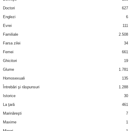
a
Doctori
627
i
Englezi
6
Evrei
111
t
Familiale
2.508
a
Farsa zilei
34
Femei
661
r
Ghicitori
19
i
Glume
1.781
Homosexuali
135
b
Întrebări şi răspunsuri
1.288
a
Istorice
30
La ţară
461
n
Marinăreşti
7
c
Maxime
1
Mineri
1