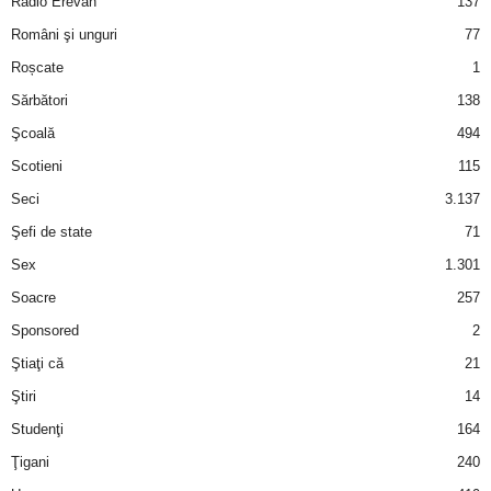
Radio Erevan
137
Români şi unguri
77
d
Roșcate
1
e
Sărbători
138
Şcoală
494
t
Scotieni
115
o
Seci
3.137
Şefi de state
71
p
Sex
1.301
Soacre
257
Sponsored
2
Ştiaţi că
21
Ştiri
14
Studenţi
164
Ţigani
240