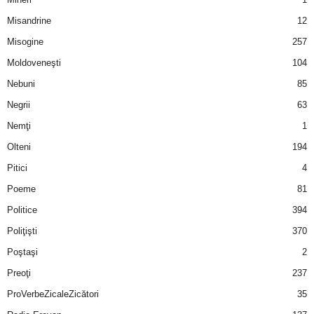
u
Misandrine
12
r
Misogine
257
Moldoveneşti
104
i
Nebuni
85
–
Negrii
63
B
Nemţi
1
Olteni
194
a
Pitici
4
n
Poeme
81
Politice
394
c
Poliţişti
370
u
Poştaşi
2
Preoţi
237
r
ProVerbeZicaleZicători
35
i