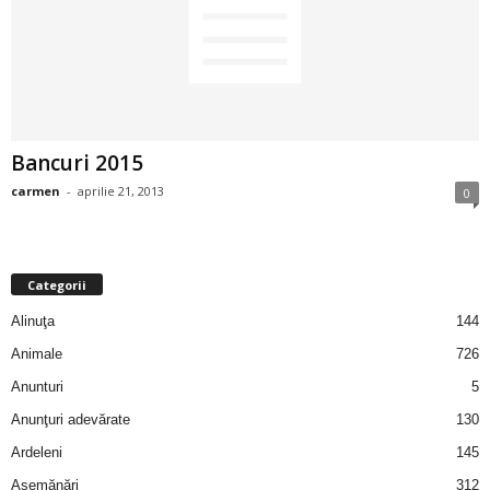
2
3
-
Bancuri 2015
B
carmen
-
aprilie 21, 2013
0
a
n
Categorii
c
Alinuţa
144
Animale
726
u
Anunturi
5
l
Anunţuri adevărate
130
Ardeleni
145
z
Asemănări
312