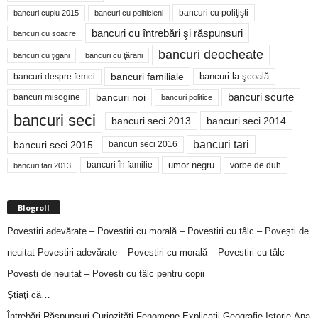
bancuri cu poliţişti
bancuri cuplu 2015
bancuri cu politicieni
bancuri cu întrebări şi răspunsuri
bancuri cu soacre
bancuri deocheate
bancuri cu ţigani
bancuri cu ţărani
bancuri familiale
bancuri despre femei
bancuri la şcoală
bancuri noi
bancuri scurte
bancuri misogine
bancuri politice
bancuri seci
bancuri seci 2014
bancuri seci 2013
bancuri tari
bancuri seci 2015
bancuri seci 2016
bancuri în familie
umor negru
vorbe de duh
bancuri tari 2013
Blogroll
Povestiri adevărate – Povestiri cu morală – Povestiri cu tâlc – Povești de
neuitat
Povestiri adevărate – Povestiri cu morală – Povestiri cu tâlc –
Povești de neuitat – Povești cu tâlc pentru copii
Ştiaţi că…
Întrebări,Răspunsuri,Curiozităţi,Fenomene,Explicaţii,Geografie,Istorie,Ana