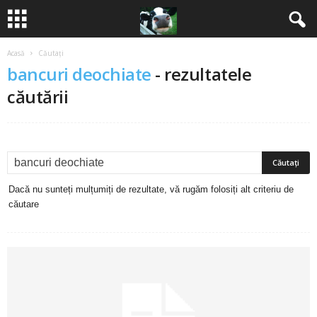
Acasă
Căutați
B
bancuri deochiate
-
rezultatele
a
căutării
n
c
u
Dacă nu sunteți mulțumiți de rezultate, vă rugăm folosiți alt criteriu de
căutare
r
i
2
0