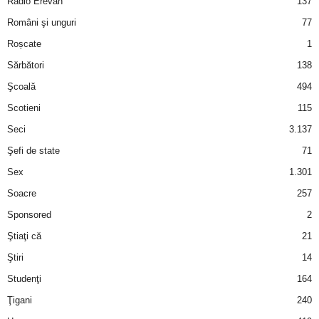
Radio Erevan
137
Români şi unguri
77
d
Roșcate
1
e
Sărbători
138
Şcoală
494
t
Scotieni
115
o
Seci
3.137
Şefi de state
71
p
Sex
1.301
Soacre
257
Sponsored
2
Ştiaţi că
21
Ştiri
14
Studenţi
164
Ţigani
240