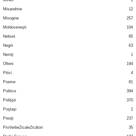
u
Misandrine
12
r
Misogine
257
Moldoveneşti
104
i
Nebuni
85
–
Negrii
63
B
Nemţi
1
Olteni
194
a
Pitici
4
n
Poeme
81
Politice
394
c
Poliţişti
370
u
Poştaşi
2
Preoţi
237
r
ProVerbeZicaleZicători
35
i