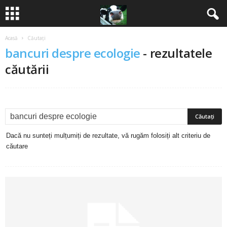
Acasă
Căutați
B
bancuri despre ecologie
-
rezultatele
a
căutării
n
c
u
Dacă nu sunteți mulțumiți de rezultate, vă rugăm folosiți alt criteriu de
căutare
r
i
2
0