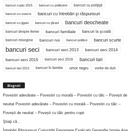
bancuri cu poliţişti
bancuri cuplu 2015
bancuri cu politicieni
bancuri cu întrebări şi răspunsuri
bancuri cu soacre
bancuri deocheate
bancuri cu ţigani
bancuri cu ţărani
bancuri familiale
bancuri despre femei
bancuri la şcoală
bancuri noi
bancuri scurte
bancuri misogine
bancuri politice
bancuri seci
bancuri seci 2014
bancuri seci 2013
bancuri tari
bancuri seci 2015
bancuri seci 2016
bancuri în familie
umor negru
vorbe de duh
bancuri tari 2013
Blogroll
Povestiri adevărate – Povestiri cu morală – Povestiri cu tâlc – Povești de
neuitat
Povestiri adevărate – Povestiri cu morală – Povestiri cu tâlc –
Povești de neuitat – Povești cu tâlc pentru copii
Ştiaţi că…
Întrebări,Răspunsuri,Curiozităţi,Fenomene,Explicaţii,Geografie,Istorie,Ana