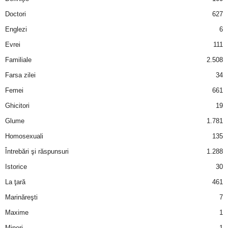
a
Doctori
627
i
Englezi
6
Evrei
111
t
Familiale
2.508
a
Farsa zilei
34
Femei
661
r
Ghicitori
19
i
Glume
1.781
Homosexuali
135
b
Întrebări şi răspunsuri
1.288
a
Istorice
30
La ţară
461
n
Marinăreşti
7
c
Maxime
1
Mineri
1