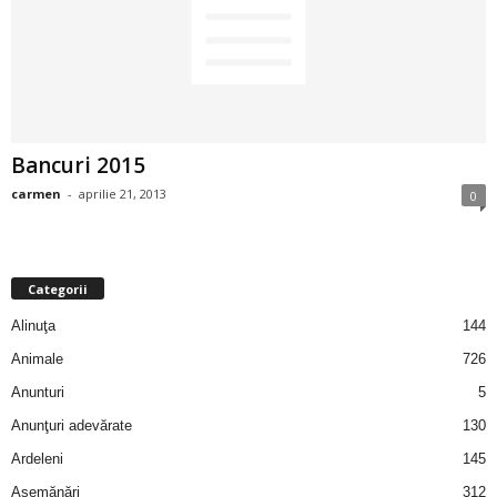
2
3
-
Bancuri 2015
B
carmen
-
aprilie 21, 2013
0
a
n
Categorii
c
Alinuţa
144
Animale
726
u
Anunturi
5
l
Anunţuri adevărate
130
Ardeleni
145
z
Asemănări
312