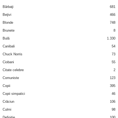
i
Bărbaţi
681
Beţivi
466
l
Blonde
748
e
Brunete
8
Bulă
1.330
i
Canibali
54
–
Chuck Norris
73
Ciobani
55
C
Citate celebre
2
e
Comuniste
123
Copii
395
l
Copii simpatici
46
e
Crăciun
106
m
Culmi
98
Definiţie
100