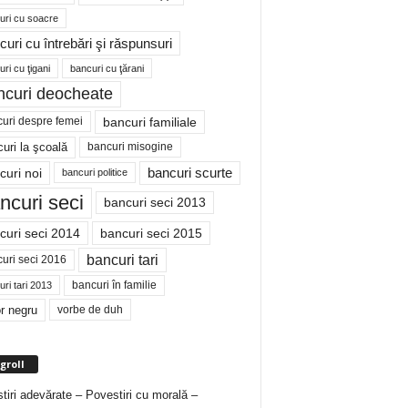
uri cu soacre
curi cu întrebări şi răspunsuri
ri cu ţigani
bancuri cu ţărani
ncuri deocheate
bancuri familiale
uri despre femei
bancuri misogine
uri la şcoală
curi noi
bancuri scurte
bancuri politice
ncuri seci
bancuri seci 2013
curi seci 2014
bancuri seci 2015
bancuri tari
uri seci 2016
bancuri în familie
ri tari 2013
r negru
vorbe de duh
groll
tiri adevărate – Povestiri cu morală –