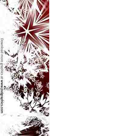
l
e
i
–
C
e
l
e
m
a
i