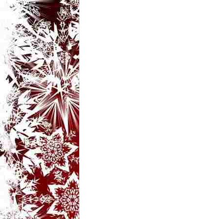
t
a
r
i
b
a
n
c
u
r