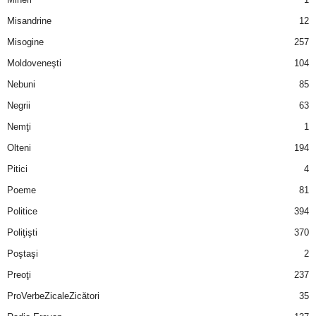
u
Misandrine
12
r
Misogine
257
Moldoveneşti
104
i
Nebuni
85
–
Negrii
63
B
Nemţi
1
Olteni
194
a
Pitici
4
n
Poeme
81
Politice
394
c
Poliţişti
370
u
Poştaşi
2
Preoţi
237
r
ProVerbeZicaleZicători
35
i