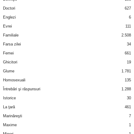
a
Doctori
627
i
Englezi
6
Evrei
111
t
Familiale
2.508
a
Farsa zilei
34
Femei
661
r
Ghicitori
19
i
Glume
1.781
Homosexuali
135
b
Întrebări şi răspunsuri
1.288
a
Istorice
30
La ţară
461
n
Marinăreşti
7
c
Maxime
1
Mineri
1