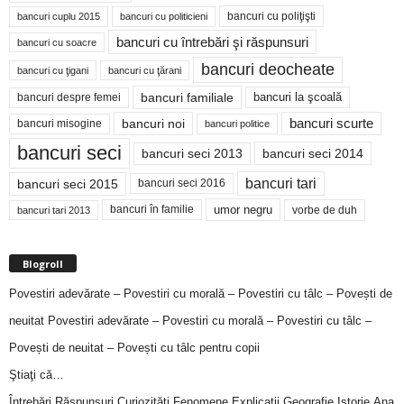
bancuri cu poliţişti
bancuri cuplu 2015
bancuri cu politicieni
bancuri cu întrebări şi răspunsuri
bancuri cu soacre
bancuri deocheate
bancuri cu ţigani
bancuri cu ţărani
bancuri familiale
bancuri despre femei
bancuri la şcoală
bancuri noi
bancuri scurte
bancuri misogine
bancuri politice
bancuri seci
bancuri seci 2014
bancuri seci 2013
bancuri tari
bancuri seci 2015
bancuri seci 2016
bancuri în familie
umor negru
vorbe de duh
bancuri tari 2013
Blogroll
Povestiri adevărate – Povestiri cu morală – Povestiri cu tâlc – Povești de
neuitat
Povestiri adevărate – Povestiri cu morală – Povestiri cu tâlc –
Povești de neuitat – Povești cu tâlc pentru copii
Ştiaţi că…
Întrebări,Răspunsuri,Curiozităţi,Fenomene,Explicaţii,Geografie,Istorie,Ana