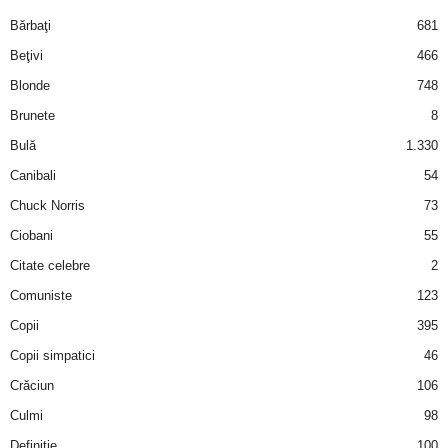
i
Bărbaţi
681
Beţivi
466
l
Blonde
748
e
Brunete
8
Bulă
1.330
i
Canibali
54
–
Chuck Norris
73
Ciobani
55
C
Citate celebre
2
e
Comuniste
123
Copii
395
l
Copii simpatici
46
e
Crăciun
106
m
Culmi
98
Definiţie
100