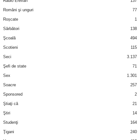
Radio Erevan
137
Români şi unguri
77
d
Roșcate
1
e
Sărbători
138
Şcoală
494
t
Scotieni
115
o
Seci
3.137
Şefi de state
71
p
Sex
1.301
Soacre
257
Sponsored
2
Ştiaţi că
21
Ştiri
14
Studenţi
164
Ţigani
240