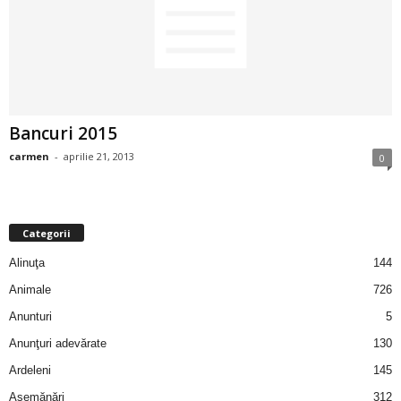
2
3
-
Bancuri 2015
B
carmen
-
aprilie 21, 2013
0
a
n
Categorii
c
Alinuţa
144
Animale
726
u
Anunturi
5
l
Anunţuri adevărate
130
Ardeleni
145
z
Asemănări
312