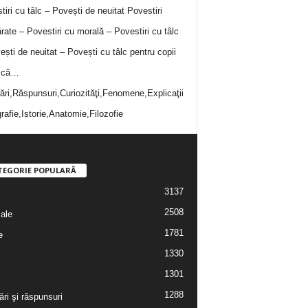
tiri cu tâlc – Povești de neuitat
Povestiri
rate – Povestiri cu morală – Povestiri cu tâlc
ești de neuitat – Povești cu tâlc pentru copii
i că…
bări,Răspunsuri,Curiozităţi,Fenomene,Explicaţii
rafie,Istorie,Anatomie,Filozofie
TEGORIE POPULARĂ
3137
2508
iale
1781
e
1330
1301
1288
ări şi răspunsuri