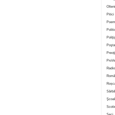
Olten
Pitici
Poem
Politi
Poliţiş
Poşta
Preoţ
ProVe
Radio
Român
Roșc
Sărbă
Şcoal
Scoti
Seci