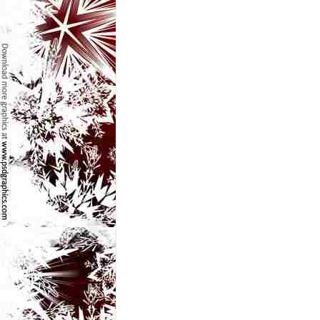
e
t
o
p