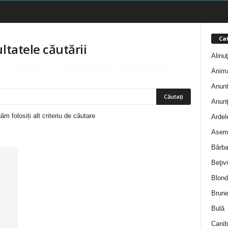
Cat
ltatele căutării
Alinu
Anim
Anunt
Anunţ
m folosiți alt criteriu de căutare
Ardel
Asem
Bărba
Beţivi
Blond
Brune
Bulă
Canib