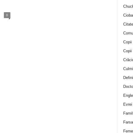
Chuck
0
Cioba
Citat
Comu
Copii
Copii
Crăci
Culmi
Defini
Docto
Engle
Evrei
Famil
Farsa 
Feme