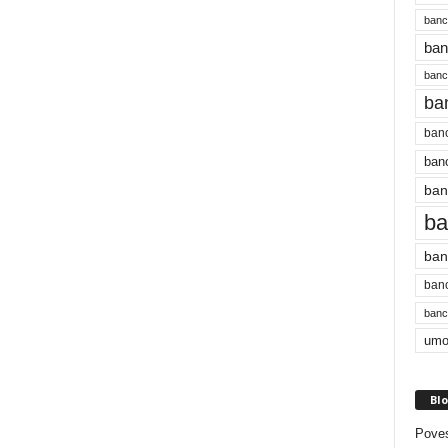
banc
ban
bancu
ba
banc
banc
ban
ba
ban
banc
bancu
umo
Blo
Poves