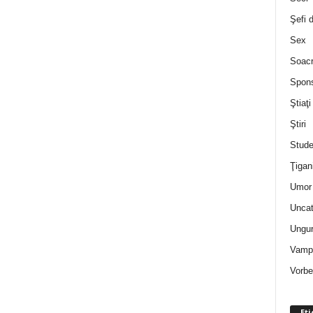
Şefi 
Sex
Soac
Spon
Ştiaţi
Ştiri
Stude
Ţigan
Umor 
Uncat
Ungur
Vampi
Vorbe
Eti