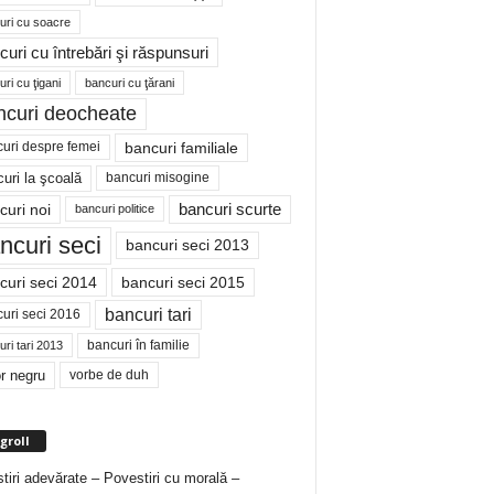
uri cu soacre
curi cu întrebări şi răspunsuri
ri cu ţigani
bancuri cu ţărani
ncuri deocheate
bancuri familiale
uri despre femei
bancuri misogine
uri la şcoală
curi noi
bancuri scurte
bancuri politice
ncuri seci
bancuri seci 2013
curi seci 2014
bancuri seci 2015
bancuri tari
uri seci 2016
bancuri în familie
ri tari 2013
r negru
vorbe de duh
groll
tiri adevărate – Povestiri cu morală –