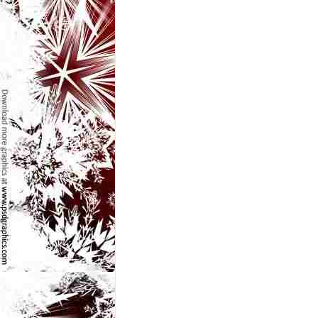
l
e
i
–
C
e
l
e
m
a
i