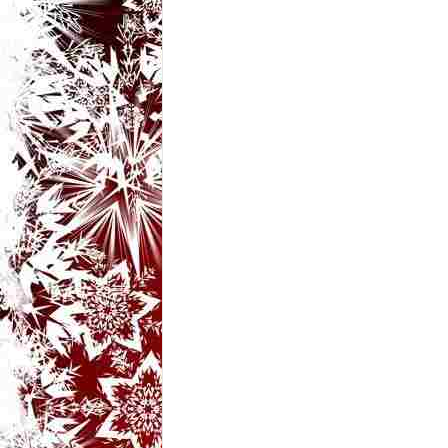
t
a
r
i
b
a
n
c
u
r