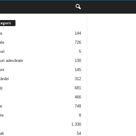
egorii
ţa
144
ale
726
uri
5
uri adevărate
130
eni
145
ănări
312
ţi
681
466
e
748
te
8
1.330
ali
54