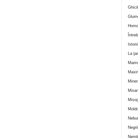
Ghicit
Glum
Homo
Întreb
Istori
La ţa
Marin
Maxi
Miner
Misan
Misog
Moldo
Nebun
Negrii
Nemţ