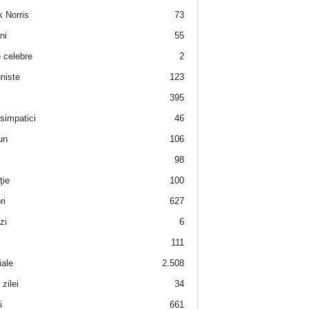
 Norris
73
ni
55
e celebre
2
niste
123
395
 simpatici
46
un
106
98
ţie
100
ri
627
zi
6
111
iale
2.508
zilei
34
i
661