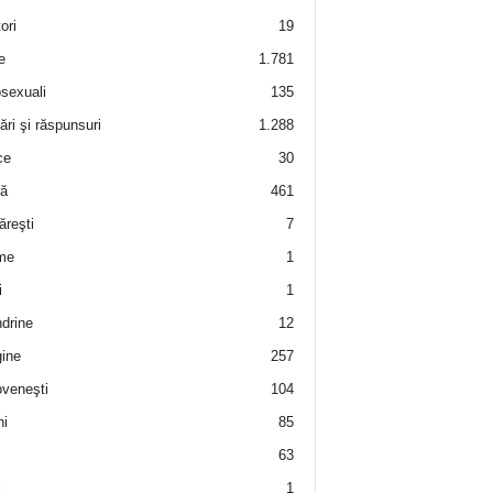
ori
19
e
1.781
sexuali
135
ări şi răspunsuri
1.288
ce
30
ră
461
ăreşti
7
me
1
i
1
drine
12
ine
257
veneşti
104
i
85
63
i
1