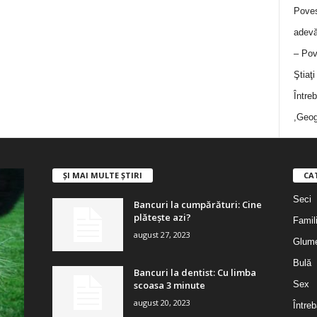
Poves
adevă
– Pov
Ştiaţ
Între
,Geog
ȘI MAI MULTE ȘTIRI
CA
Seci
Bancuri la cumpărături: Cine
plătește azi?
Famil
august 27, 2023
Glum
Bulă
Bancuri la dentist: Cu limba
scoasa 3 minute
Sex
august 20, 2023
Întreb