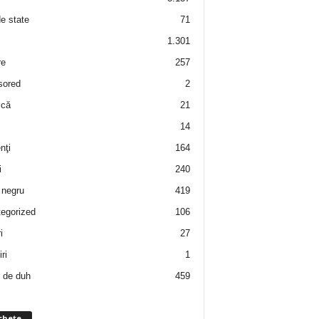
de state
71
1.301
re
257
sored
2
 că
21
14
nţi
164
i
240
negru
419
egorized
106
i
27
ri
1
 de duh
459
chete