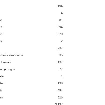
i
194
4
e
81
ce
394
ti
370
şi
2
i
237
rbeZicaleZicători
35
 Erevan
137
i şi unguri
77
ate
1
tori
138
ă
494
eni
115
3.137