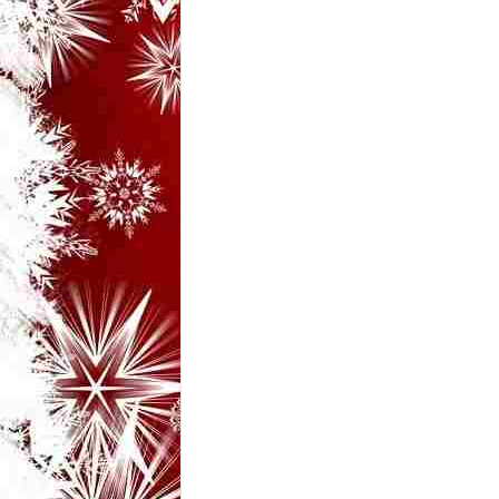
i
–
B
a
n
c
u
r
i
d