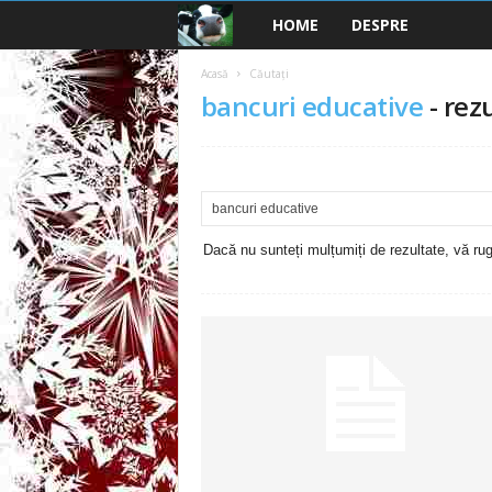
HOME
DESPRE
B
a
Acasă
Căutați
bancuri educative
-
rezu
n
c
u
Dacă nu sunteți mulțumiți de rezultate, vă rugă
r
i
2
0
2