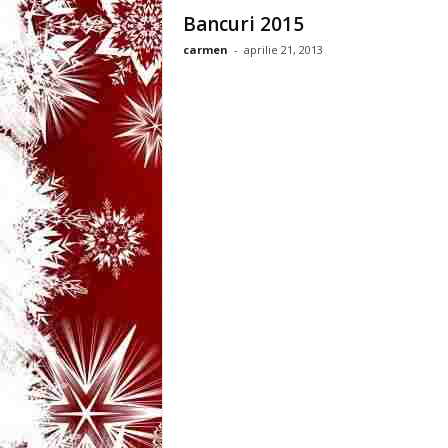
3
Bancuri 2015
carmen
-
aprilie 21, 2013
-
B
a
n
c
u
l
z
i