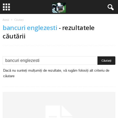
Acasă
Căutați
B
bancuri englezesti
-
rezultatele
a
căutării
n
c
u
Dacă nu sunteți mulțumiți de rezultate, vă rugăm folosiți alt criteriu de
căutare
r
i
2
0