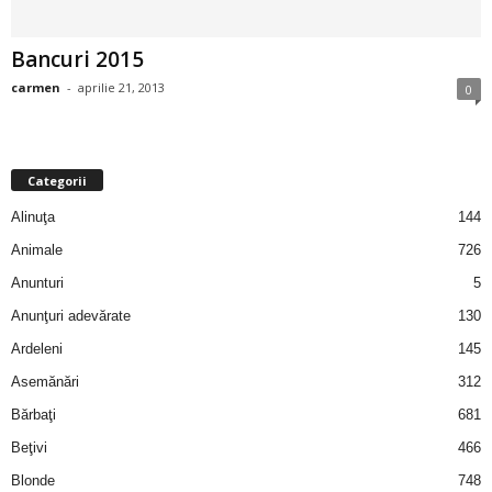
i
Bancuri 2015
l
carmen
-
aprilie 21, 2013
0
e
i
Categorii
–
Alinuţa
144
Animale
726
C
Anunturi
5
e
Anunţuri adevărate
130
Ardeleni
145
l
Asemănări
312
e
Bărbaţi
681
Beţivi
466
m
Blonde
748