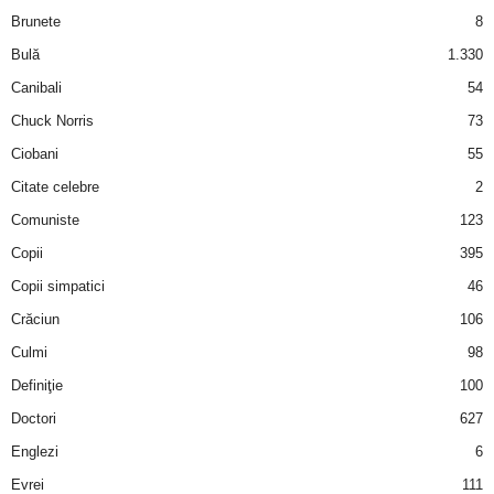
a
Brunete
8
Bulă
1.330
i
Canibali
54
t
Chuck Norris
73
Ciobani
55
a
Citate celebre
2
r
Comuniste
123
Copii
395
i
Copii simpatici
46
b
Crăciun
106
a
Culmi
98
Definiţie
100
n
Doctori
627
c
Englezi
6
Evrei
111