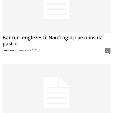
2
3
-
Bancuri englezești: Naufragiați pe o insulă
B
pustie
carmen
-
ianuarie 27, 2018
0
a
n
c
u
l
z