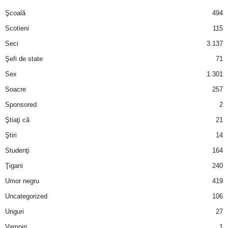
Şcoală
494
Scotieni
115
Seci
3.137
Şefi de state
71
Sex
1.301
Soacre
257
Sponsored
2
Ştiaţi că
21
Ştiri
14
Studenţi
164
Ţigani
240
Umor negru
419
Uncategorized
106
Unguri
27
Vampiri
1