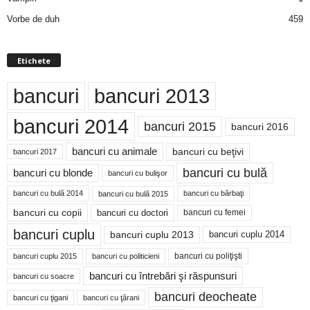
Vorbe de duh
459
Etichete
bancuri
bancuri 2013
bancuri 2014
bancuri 2015
bancuri 2016
bancuri cu animale
bancuri cu beţivi
bancuri 2017
bancuri cu bulă
bancuri cu blonde
bancuri cu bulişor
bancuri cu bulă 2014
bancuri cu bărbaţi
bancuri cu bulă 2015
bancuri cu copii
bancuri cu doctori
bancuri cu femei
bancuri cuplu
bancuri cuplu 2014
bancuri cuplu 2013
bancuri cu poliţişti
bancuri cuplu 2015
bancuri cu politicieni
bancuri cu întrebări şi răspunsuri
bancuri cu soacre
bancuri deocheate
bancuri cu ţigani
bancuri cu ţărani