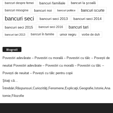
bancuri familiale
bancuri despre femei
bancuri la şcoală
bancuri noi
bancuri scurte
bancuri misogine
bancuri politice
bancuri seci
bancuri seci 2014
bancuri seci 2013
bancuri tari
bancuri seci 2015
bancuri seci 2016
bancuri în familie
umor negru
vorbe de duh
bancuri tari 2013
Blogroll
Povestiri adevărate – Povestiri cu morală – Povestiri cu tâlc – Povești de
neuitat
Povestiri adevărate – Povestiri cu morală – Povestiri cu tâlc –
Povești de neuitat – Povești cu tâlc pentru copii
Ştiaţi că…
Întrebări,Răspunsuri,Curiozităţi,Fenomene,Explicaţii,Geografie,Istorie,Ana
tomie,Filozofie