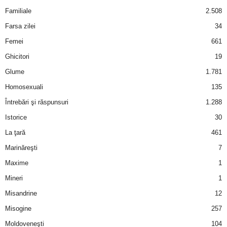
u
Familiale
2.508
r
Farsa zilei
34
Femei
661
i
Ghicitori
19
–
Glume
1.781
Homosexuali
135
B
Întrebări şi răspunsuri
1.288
a
Istorice
30
La ţară
461
n
Marinăreşti
7
c
Maxime
1
Mineri
1
u
Misandrine
12
r
Misogine
257
Moldoveneşti
104
i