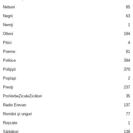
Nebuni
85
d
Negrii
63
e
Nemţi
1
Olteni
194
t
Pitici
4
o
Poeme
81
Politice
394
p
Poliţişti
370
Poştaşi
2
Preoţi
237
ProVerbeZicaleZicători
35
Radio Erevan
137
Români şi unguri
77
Roșcate
1
Sărbători
138