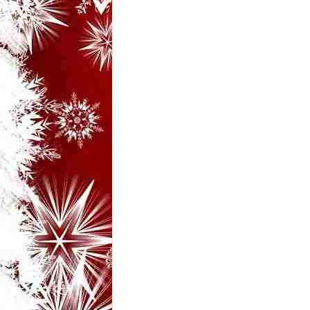
i
–
B
a
n
c
u
r
i
d