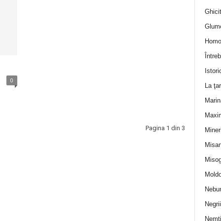
Ghicit
Glum
Homo
Întreb
Istori
0
La ţa
Marin
Maxi
Pagina 1 din 3
Miner
Misan
Misog
Moldo
Nebun
Negrii
Nemţ