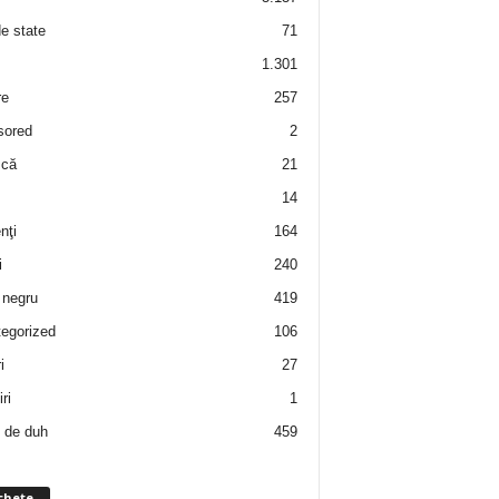
de state
71
1.301
re
257
sored
2
 că
21
14
nţi
164
i
240
negru
419
egorized
106
i
27
ri
1
 de duh
459
chete