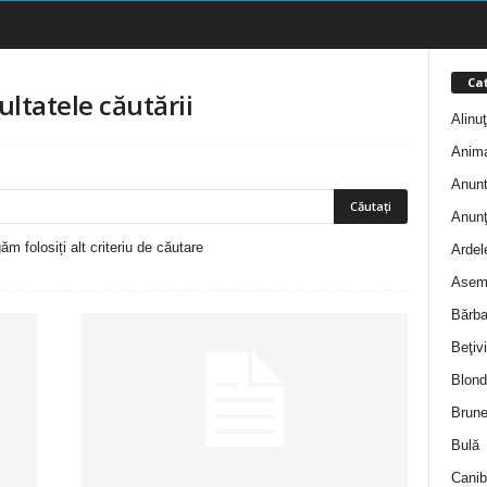
Cat
ultatele căutării
Alinu
Anim
Anunt
Anunţ
m folosiți alt criteriu de căutare
Ardel
Asem
Bărba
Beţivi
Blond
Brune
Bulă
Canib