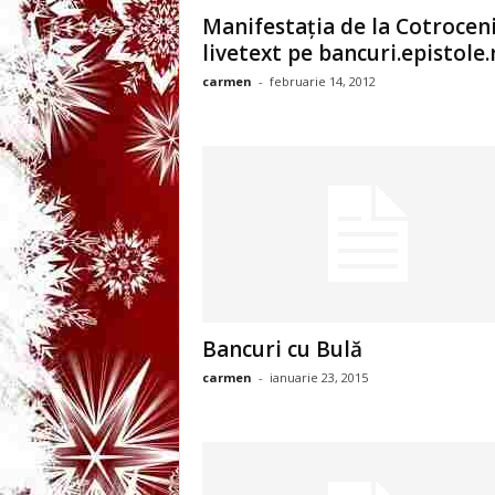
3
Manifestaţia de la Cotroceni
livetext pe bancuri.epistole.
-
carmen
-
februarie 14, 2012
B
a
n
c
u
Bancuri cu Bulă
l
carmen
-
ianuarie 23, 2015
z
i