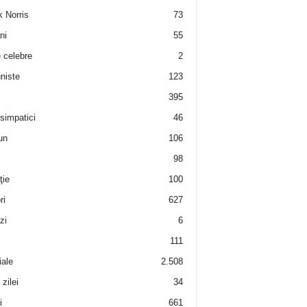
 Norris
73
ni
55
e celebre
2
niste
123
395
 simpatici
46
un
106
98
ţie
100
ri
627
zi
6
111
iale
2.508
zilei
34
i
661