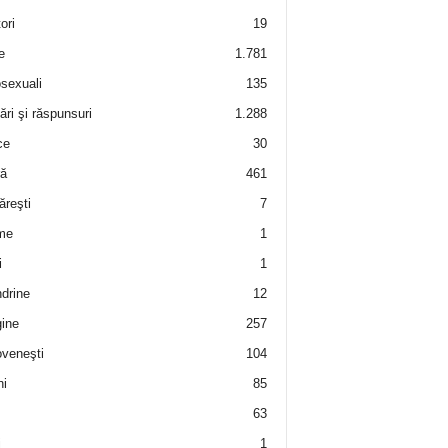
ori
19
e
1.781
sexuali
135
ări şi răspunsuri
1.288
ce
30
ră
461
ăreşti
7
me
1
i
1
drine
12
ine
257
veneşti
104
i
85
63
i
1