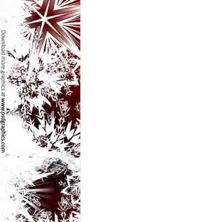
e
t
o
p