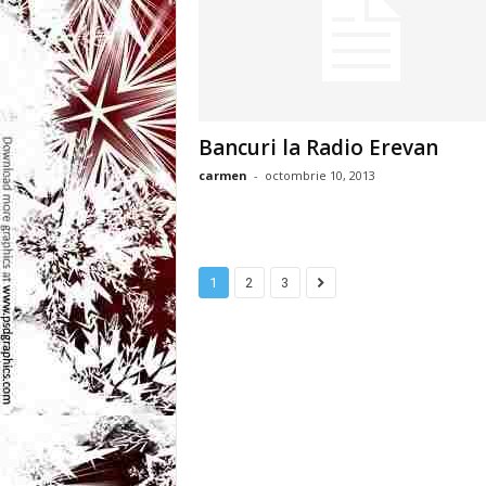
l
e
i
Bancuri la Radio Erevan
–
carmen
-
octombrie 10, 2013
C
e
1
2
3
l
e
m
a
i