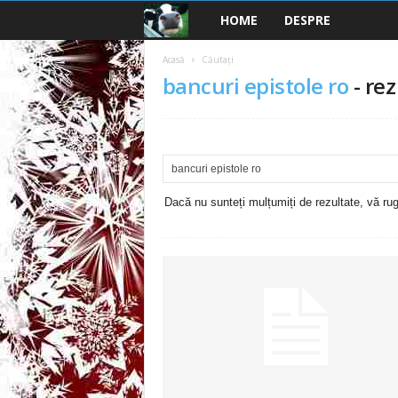
HOME
DESPRE
B
a
Acasă
Căutați
bancuri epistole ro
-
rez
n
c
u
Dacă nu sunteți mulțumiți de rezultate, vă rugă
r
i
2
0
2