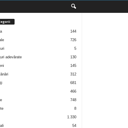
egorii
ţa
144
ale
726
uri
5
uri adevărate
130
eni
145
ănări
312
ţi
681
466
e
748
te
8
1.330
ali
54