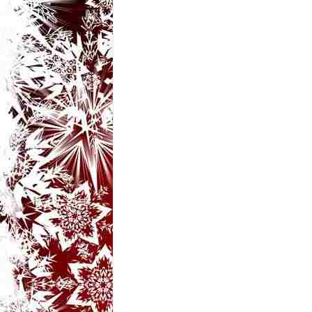
t
a
r
i
b
a
n
c
u
r