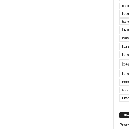
banc
ban
bancu
ba
banc
banc
ban
ba
ban
banc
bancu
umo
Blo
Poves