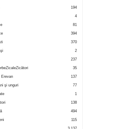
i
194
4
e
81
ce
394
ti
370
şi
2
i
237
rbeZicaleZicători
35
 Erevan
137
i şi unguri
77
ate
1
tori
138
ă
494
eni
115
3.137