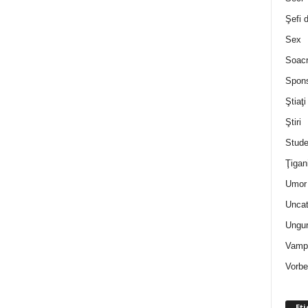
Şefi 
Sex
Soac
Spon
Ştiaţi
Ştiri
Stude
Ţigan
Umor 
Uncat
Ungur
Vampi
Vorbe
Eti