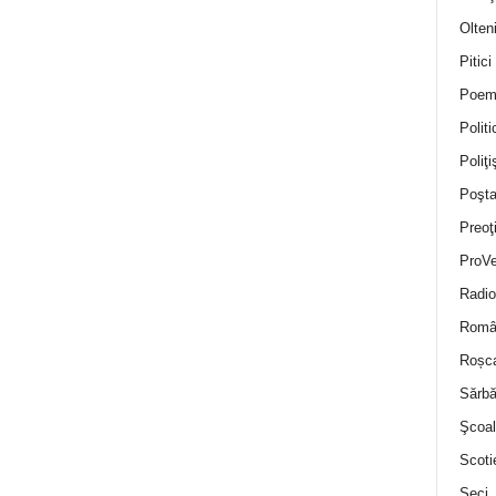
Olten
Pitici
Poem
Politi
Poliţiş
Poşta
Preoţ
ProVe
Radio
Român
Roșc
Sărbă
Şcoal
Scoti
Seci