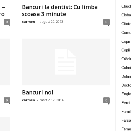
 –
Bancuri la dentist: Cu limba
Chuck
ro
scoasa 3 minute
Cioba
carmen
-
august 20, 2023
0
0
Citat
Comu
Copii
Copii
Crăci
Culmi
Defini
Docto
Bancuri noi
Engle
carmen
-
martie 12, 2014
0
0
Evrei
Famil
Farsa 
Feme