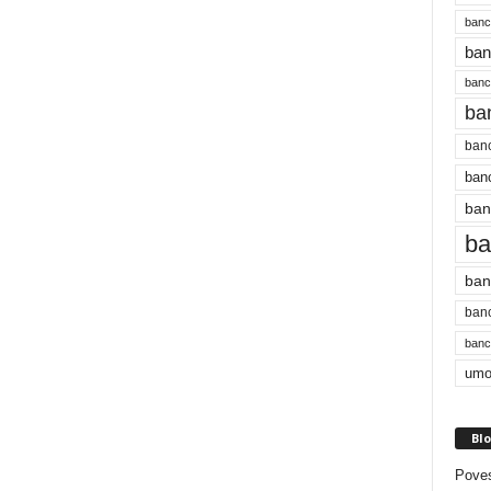
banc
ban
bancu
ba
banc
banc
ban
ba
ban
banc
bancu
umo
Blo
Poves