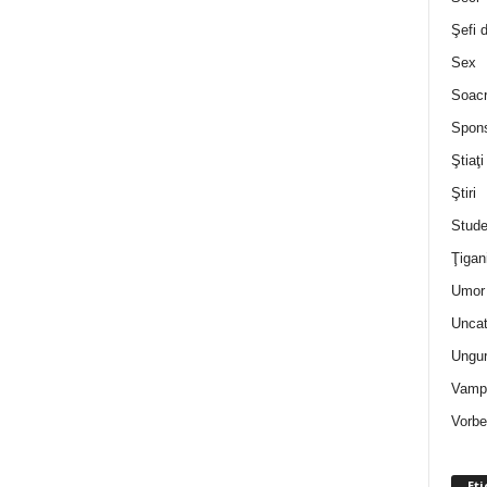
Şefi 
Sex
Soac
Spon
Ştiaţi
Ştiri
Stude
Ţigan
Umor 
Uncat
Ungur
Vampi
Vorbe
Eti