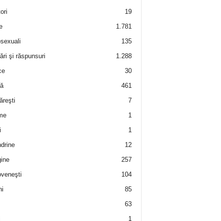
ori
19
e
1.781
sexuali
135
ări şi răspunsuri
1.288
ce
30
ră
461
ăreşti
7
me
1
i
1
drine
12
ine
257
veneşti
104
i
85
63
i
1