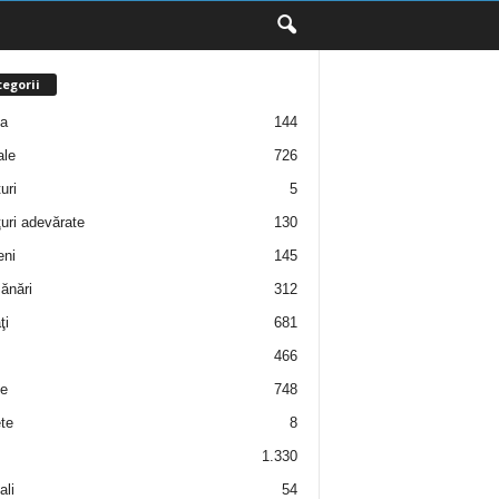
egorii
ţa
144
ale
726
uri
5
uri adevărate
130
eni
145
ănări
312
ţi
681
466
e
748
te
8
1.330
ali
54