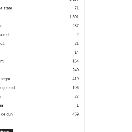
de state
71
1.301
re
257
sored
2
 că
21
14
nţi
164
i
240
negru
419
egorized
106
i
27
ri
1
 de duh
459
chete