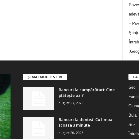
Poves
adevă
– Pov
Ştiaţ
Între
,Geog
ȘI MAI MULTE ȘTIRI
CA
Seci
Bancuri la cumpărături: Cine
plătește azi?
Famil
august 27, 2023
Glum
Bulă
Bancuri la dentist: Cu limba
scoasa 3 minute
Sex
august 20, 2023
Întreb