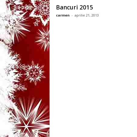
3
Bancuri 2015
carmen
-
aprilie 21, 2013
-
B
a
n
c
u
l
z
i