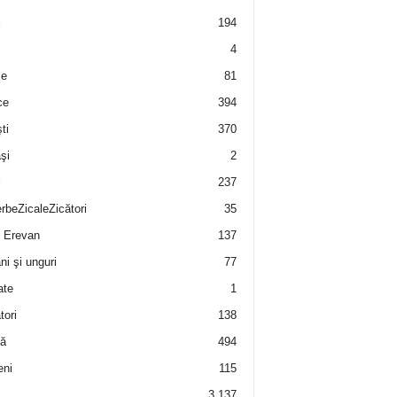
i
194
4
e
81
ce
394
ti
370
şi
2
i
237
rbeZicaleZicători
35
 Erevan
137
i şi unguri
77
ate
1
tori
138
ă
494
eni
115
3.137