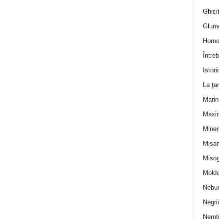
Ghicit
Glum
Homo
Întreb
Istori
La ţa
Marin
Maxi
Miner
Misan
Misog
Moldo
Nebun
Negrii
Nemţ