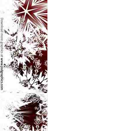
e
t
o
p