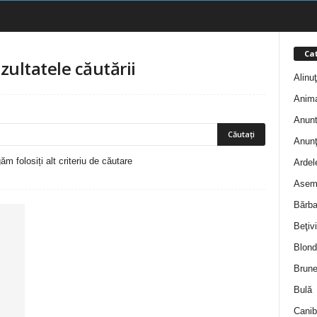
Cat
zultatele căutării
Alinu
Anim
Anunt
Anunţ
m folosiți alt criteriu de căutare
Ardel
Asem
Bărba
Beţivi
Blond
Brune
Bulă
Canib