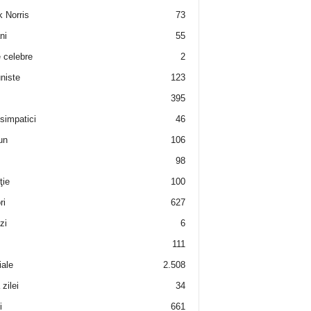
 Norris
73
ni
55
e celebre
2
niste
123
395
 simpatici
46
un
106
98
ţie
100
ri
627
zi
6
111
iale
2.508
zilei
34
i
661