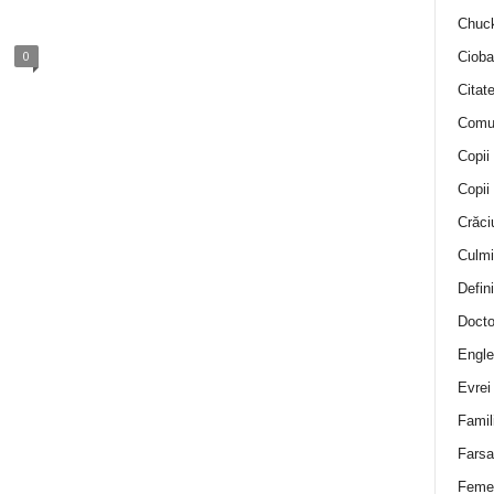
Chuck
0
Cioba
Citat
Comu
Copii
Copii
Crăci
Culmi
Defini
Docto
Engle
Evrei
Famil
Farsa 
Feme