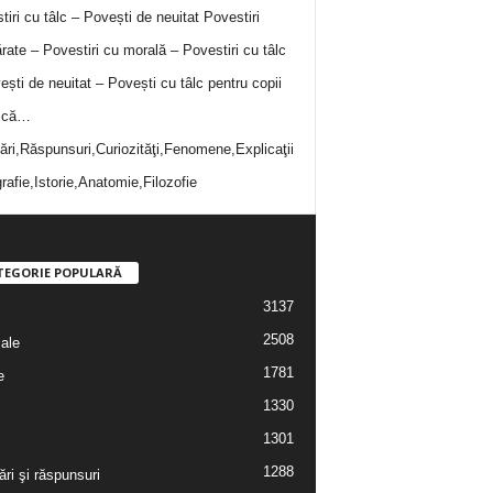
tiri cu tâlc – Povești de neuitat
Povestiri
rate – Povestiri cu morală – Povestiri cu tâlc
ești de neuitat – Povești cu tâlc pentru copii
i că…
bări,Răspunsuri,Curiozităţi,Fenomene,Explicaţii
rafie,Istorie,Anatomie,Filozofie
TEGORIE POPULARĂ
3137
2508
iale
1781
e
1330
1301
1288
ări şi răspunsuri