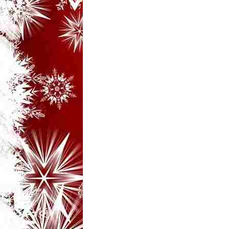
i
–
B
a
n
c
u
r
i
d