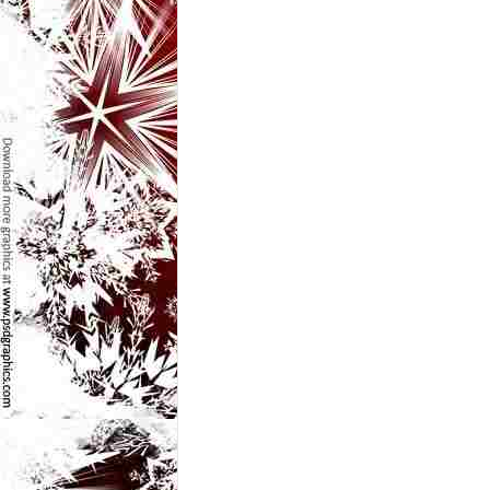
l
e
i
–
C
e
l
e
m
a
i