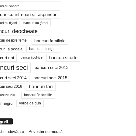
uri cu soacre
curi cu întrebări şi răspunsuri
ri cu ţigani
bancuri cu ţărani
ncuri deocheate
bancuri familiale
uri despre femei
bancuri misogine
uri la şcoală
curi noi
bancuri scurte
bancuri politice
ncuri seci
bancuri seci 2013
curi seci 2014
bancuri seci 2015
bancuri tari
uri seci 2016
bancuri în familie
ri tari 2013
r negru
vorbe de duh
groll
tiri adevărate – Povestiri cu morală –