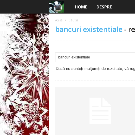
HOME
DESPRE
B
a
Acasă
Căutați
bancuri existentiale
-
re
n
c
u
Dacă nu sunteți mulțumiți de rezultate, vă rugă
r
i
2
0
2