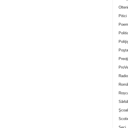
Olten
Pitici
Poem
Politi
Poliţiş
Poşta
Preoţ
ProVe
Radio
Român
Roșc
Sărbă
Şcoal
Scoti
Seci