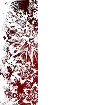
t
a
r
i
b
a
n
c
u
r