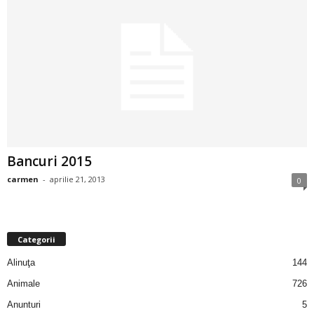
a
i
t
a
r
Bancuri 2015
i
carmen
-
aprilie 21, 2013
0
b
a
Categorii
n
Alinuţa
144
Animale
726
c
Anunturi
5