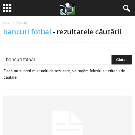
Acasă
Căutați
B
bancuri fotbal
-
rezultatele căutării
a
n
c
Dacă nu sunteți mulțumiți de rezultate, vă rugăm folosiți alt criteriu de
u
căutare
r
i
2
0