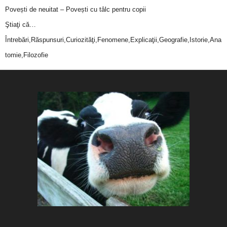
Povești de neuitat – Povești cu tâlc pentru copii
Ştiaţi că…
Întrebări,Răspunsuri,Curiozităţi,Fenomene,Explicaţii,Geografie,Istorie,Ana
tomie,Filozofie