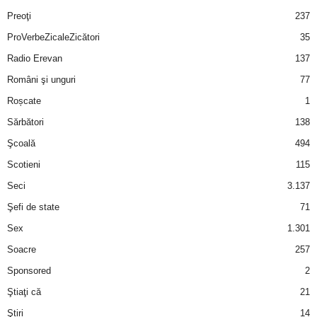
Preoţi
237
ProVerbeZicaleZicători
35
Radio Erevan
137
Români şi unguri
77
Roșcate
1
Sărbători
138
Şcoală
494
Scotieni
115
Seci
3.137
Şefi de state
71
Sex
1.301
Soacre
257
Sponsored
2
Ştiaţi că
21
Ştiri
14