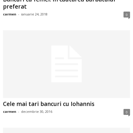
preferat
i
carmen
-
ianuarie 24, 2018
0
l
e
i
–
C
e
l
Cele mai tari bancuri cu Iohannis
e
carmen
-
decembrie 30, 2016
0
m