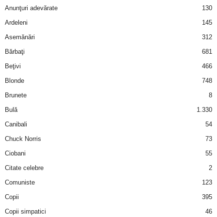
u
Anunţuri adevărate
130
Ardeleni
145
r
Asemănări
312
i
Bărbaţi
681
–
Beţivi
466
Blonde
748
B
Brunete
8
a
Bulă
1.330
Canibali
54
n
Chuck Norris
73
c
Ciobani
55
Citate celebre
2
u
Comuniste
123
r
Copii
395
Copii simpatici
46
i