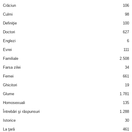
Crăciun
106
d
Culmi
98
Definiţie
100
e
Doctori
627
t
Englezi
6
Evrei
111
o
Familiale
2.508
p
Farsa zilei
34
Femei
661
Ghicitori
19
Glume
1.781
Homosexuali
135
Întrebări şi răspunsuri
1.288
Istorice
30
La ţară
461