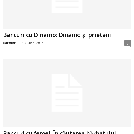
2
3
Bancuri cu Dinamo: Dinamo și prietenii
-
carmen
-
martie 8, 2018
0
B
a
n
c
u
l
z
Bancuri cu femei: În căutarea bărbatului