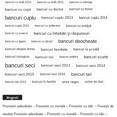
bancuri cu bulă 2014
bancuri cu bărbaţi
bancuri cu bulă 2015
bancuri cu copii
bancuri cu doctori
bancuri cu femei
bancuri cuplu
bancuri cuplu 2014
bancuri cuplu 2013
bancuri cu poliţişti
bancuri cuplu 2015
bancuri cu politicieni
bancuri cu întrebări şi răspunsuri
bancuri cu soacre
bancuri deocheate
bancuri cu ţigani
bancuri cu ţărani
bancuri familiale
bancuri despre femei
bancuri la şcoală
bancuri noi
bancuri scurte
bancuri misogine
bancuri politice
bancuri seci
bancuri seci 2014
bancuri seci 2013
bancuri tari
bancuri seci 2015
bancuri seci 2016
bancuri în familie
umor negru
vorbe de duh
bancuri tari 2013
Blogroll
Povestiri adevărate – Povestiri cu morală – Povestiri cu tâlc – Povești de
neuitat
Povestiri adevărate – Povestiri cu morală – Povestiri cu tâlc –