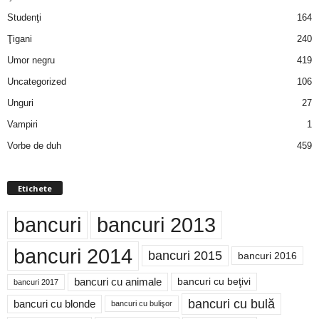
Studenţi
164
Ţigani
240
Umor negru
419
Uncategorized
106
Unguri
27
Vampiri
1
Vorbe de duh
459
Etichete
bancuri
bancuri 2013
bancuri 2014
bancuri 2015
bancuri 2016
bancuri cu animale
bancuri cu beţivi
bancuri 2017
bancuri cu bulă
bancuri cu blonde
bancuri cu bulişor