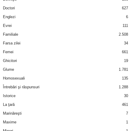
a
Doctori
627
i
Englezi
6
Evrei
111
t
Familiale
2.508
a
Farsa zilei
34
Femei
661
r
Ghicitori
19
i
Glume
1.781
Homosexuali
135
b
Întrebări şi răspunsuri
1.288
a
Istorice
30
La ţară
461
n
Marinăreşti
7
c
Maxime
1
Mineri
1