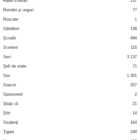
Radio Erevan
137
Români şi unguri
77
d
Roșcate
1
e
Sărbători
138
Şcoală
494
t
Scotieni
115
o
Seci
3.137
Şefi de state
71
p
Sex
1.301
Soacre
257
Sponsored
2
Ştiaţi că
21
Ştiri
14
Studenţi
164
Ţigani
240