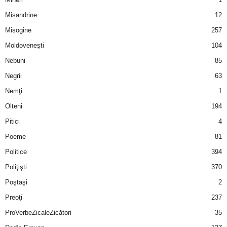
u
Misandrine
12
r
Misogine
257
Moldoveneşti
104
i
Nebuni
85
–
Negrii
63
B
Nemţi
1
Olteni
194
a
Pitici
4
n
Poeme
81
Politice
394
c
Poliţişti
370
u
Poştaşi
2
Preoţi
237
r
ProVerbeZicaleZicători
35
i