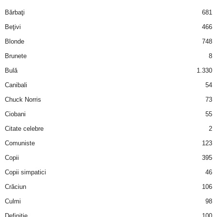
i
Bărbaţi
681
Beţivi
466
l
Blonde
748
e
Brunete
8
Bulă
1.330
i
Canibali
54
–
Chuck Norris
73
Ciobani
55
C
Citate celebre
2
e
Comuniste
123
Copii
395
l
Copii simpatici
46
e
Crăciun
106
m
Culmi
98
Definiţie
100