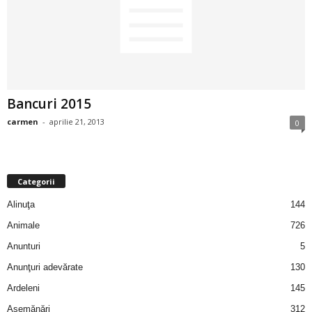
2
3
-
Bancuri 2015
B
carmen
-
aprilie 21, 2013
0
a
n
Categorii
c
Alinuţa
144
Animale
726
u
Anunturi
5
l
Anunţuri adevărate
130
Ardeleni
145
z
Asemănări
312