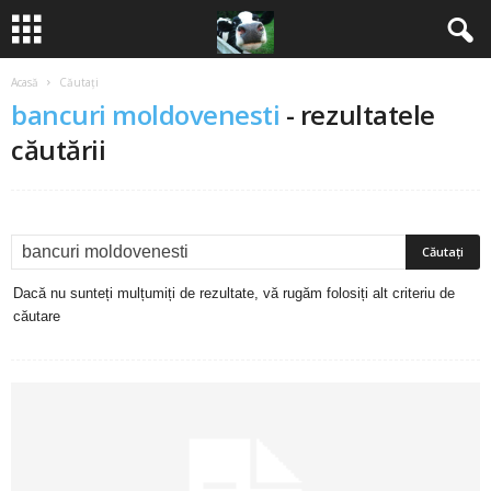
Acasă
Căutați
B
bancuri moldovenesti
-
rezultatele
a
căutării
n
c
u
Dacă nu sunteți mulțumiți de rezultate, vă rugăm folosiți alt criteriu de
căutare
r
i
2
0