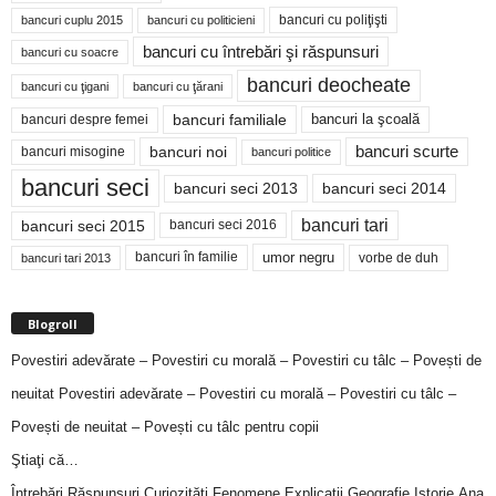
bancuri cu poliţişti
bancuri cuplu 2015
bancuri cu politicieni
bancuri cu întrebări şi răspunsuri
bancuri cu soacre
bancuri deocheate
bancuri cu ţigani
bancuri cu ţărani
bancuri familiale
bancuri despre femei
bancuri la şcoală
bancuri noi
bancuri scurte
bancuri misogine
bancuri politice
bancuri seci
bancuri seci 2014
bancuri seci 2013
bancuri tari
bancuri seci 2015
bancuri seci 2016
bancuri în familie
umor negru
vorbe de duh
bancuri tari 2013
Blogroll
Povestiri adevărate – Povestiri cu morală – Povestiri cu tâlc – Povești de
neuitat
Povestiri adevărate – Povestiri cu morală – Povestiri cu tâlc –
Povești de neuitat – Povești cu tâlc pentru copii
Ştiaţi că…
Întrebări,Răspunsuri,Curiozităţi,Fenomene,Explicaţii,Geografie,Istorie,Ana