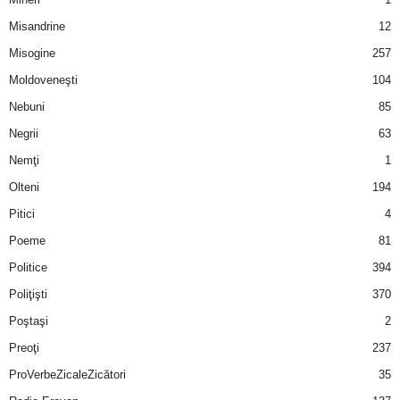
u
Misandrine
12
r
Misogine
257
Moldoveneşti
104
i
Nebuni
85
–
Negrii
63
B
Nemţi
1
Olteni
194
a
Pitici
4
n
Poeme
81
Politice
394
c
Poliţişti
370
u
Poştaşi
2
Preoţi
237
r
ProVerbeZicaleZicători
35
i