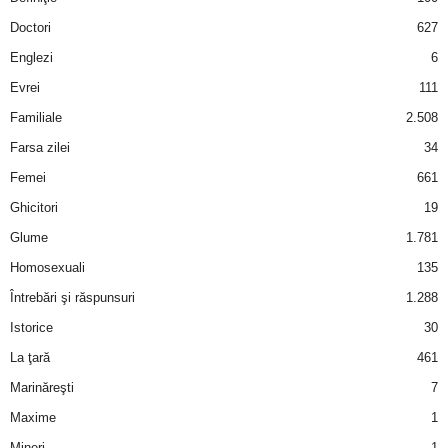
a
Doctori
627
i
Englezi
6
Evrei
111
t
Familiale
2.508
a
Farsa zilei
34
Femei
661
r
Ghicitori
19
i
Glume
1.781
Homosexuali
135
b
Întrebări şi răspunsuri
1.288
a
Istorice
30
La ţară
461
n
Marinăreşti
7
c
Maxime
1
Mineri
1